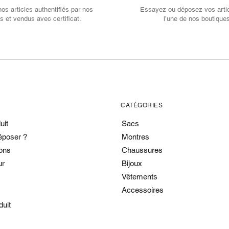
s articles authentifiés par nos
Essayez ou déposez vos arti
s et vendus avec certificat.
l’une de nos boutique
CATÉGORIES
uit
Sacs
époser ?
Montres
ons
Chaussures
ur
Bijoux
Vêtements
Accessoires
duit