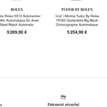
ROLEX
TUDOR BY ROLEX
Neuf |
re Rolex 5513 Submariner
Montre Tudor By Rolex
Mm Automatique En Acier
79160 Oysterdate Big Block
Steel Watch Automatic
Chronographe Automatique
9 269,90 €
5 254,90 €
Paiement sécurisé
is