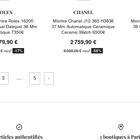
OLEX
CHANEL
tre Rolex 16200
Montre Chanel J12 365 H3836
Mont
ual Datejust 36 Mm
37 Mm Automatique Ceramique
39 
tique 7350€
Ceramic Watch 6500€
79,90 €
2 759,90 €
-17%
-58%
 €
neuf
6 500,00 €
neuf
Suivant
3
…
5
rticles authentifiés
3 boutiques à Par