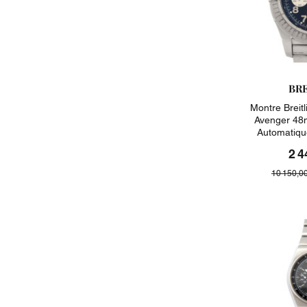
BR
Montre Breit
Avenger 48
Automatiqu
2 4
10 150,0