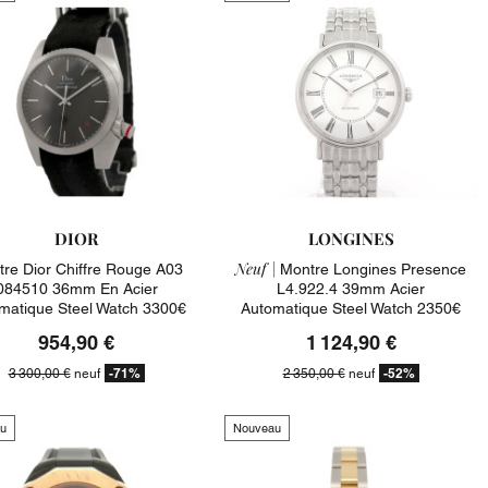
DIOR
LONGINES
Neuf |
re Dior Chiffre Rouge A03
Montre Longines Presence
084510 36mm En Acier
L4.922.4 39mm Acier
matique Steel Watch 3300€
Automatique Steel Watch 2350€
954,90 €
1 124,90 €
-71%
-52%
3 300,00 €
neuf
2 350,00 €
neuf
u
Nouveau