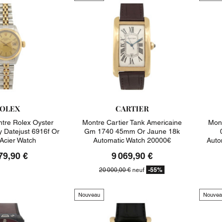
OLEX
CARTIER
tre Rolex Oyster
Montre Cartier Tank Americaine
Mont
y Datejust 6916f Or
Gm 1740 45mm Or Jaune 18k
 Acier Watch
Automatic Watch 20000€
Auto
79,90 €
9 069,90 €
-55%
20 000,00 €
neuf
Nouveau
Nouvea