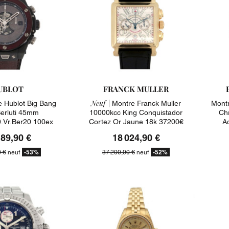
UBLOT
FRANCK MULLER
Neuf |
 Hublot Big Bang
Montre Franck Muller
Montr
Berluti 45mm
10000kcc King Conquistador
Ch
0.vr.ber20 100ex
Cortez Or Jaune 18k 37200€
A
5900€
189,90 €
18 024,90 €
-53%
-52%
0 €
neuf
37 200,00 €
neuf