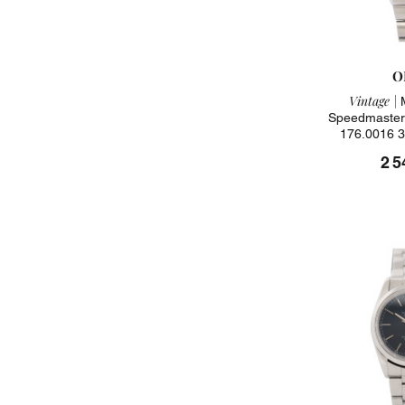
O
Vintage |
M
Speedmaster 
176.0016 3
2 5