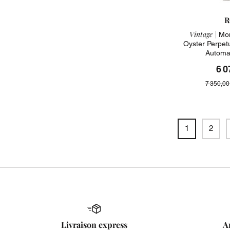
R
Vintage |
Mon
Oyster Perpet
Automa
6 0
7 350,00
1
2
Livraison express
A