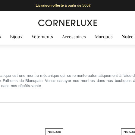
Livraison offerte
à partir de 500€
s
Bijoux
Vêtements
Accessoires
Marques
Notre 
tique est une montre mécanique qui se remonte automatiquement à l'aide 
y Fathoms de Blancpain. Venez essayer nos montres dans nos boutiques à P
n dans nos dépôts-vente.
Nouveau
Nouvea