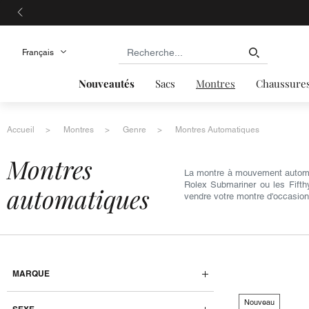
Nouveautés
Sacs
Montres
Chaussure
Accueil
Montres
Genre
Montres Automatiques
montres
La montre à mouvement automa
Rolex Submariner ou les Fifth
automatiques
vendre votre montre d'occasio
MARQUE
Nouveau