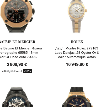
BAUME ET MERCIER
ROLEX
Neuf |
e Baume Et Mercier Riviera
Montre Rolex 279163
ronographe 65585 43mm
Lady Datejust 28 Oyster Or &
cier Or Rose Auto 7000€
Acier Automatique Watch
2 809,90 €
16 949,90 €
-60%
7 000,00 €
neuf