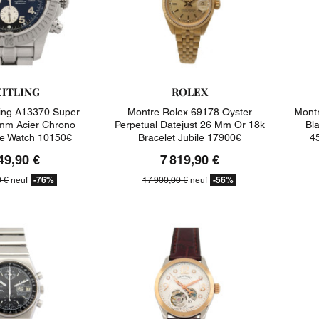
EITLING
ROLEX
ling A13370 Super
Montre Rolex 69178 Oyster
Montr
mm Acier Chrono
Perpetual Datejust 26 Mm Or 18k
Bl
e Watch 10150€
Bracelet Jubile 17900€
4
49,90 €
7 819,90 €
-76%
-56%
0 €
neuf
17 900,00 €
neuf