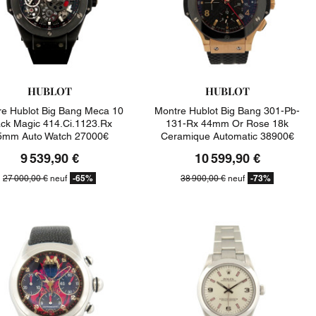
HUBLOT
HUBLOT
e Hublot Big Bang Meca 10
Montre Hublot Big Bang 301-Pb-
ack Magic 414.ci.1123.rx
131-Rx 44mm Or Rose 18k
5mm Auto Watch 27000€
Ceramique Automatic 38900€
9 539,90 €
10 599,90 €
-65%
-73%
27 000,00 €
neuf
38 900,00 €
neuf