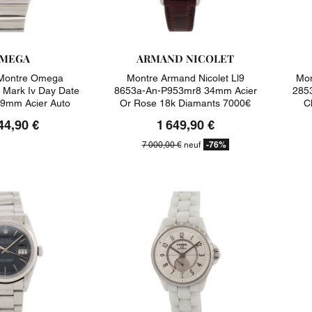
MEGA
ARMAND NICOLET
ontre Omega
Montre Armand Nicolet Ll9
Mon
Mark Iv Day Date
8653a-An-P953mr8 34mm Acier
285
9mm Acier Auto
Or Rose 18k Diamants 7000€
C
Watch
44,90 €
1 649,90 €
-76%
7 000,00 €
neuf