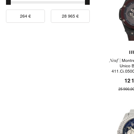
H
Neuf |
Montre
Unico 
411.ci.050
2
12 
25 900,0