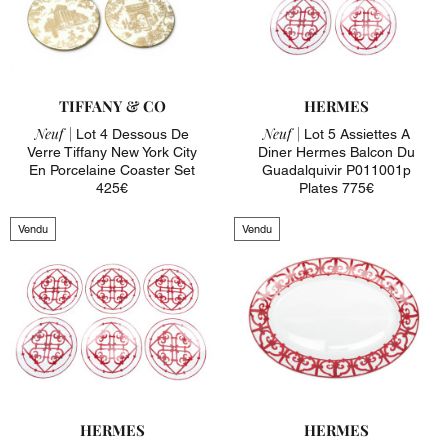
TIFFANY & CO
HERMES
Neuf |
Neuf |
Lot 4 Dessous De
Lot 5 Assiettes A
Verre Tiffany New York City
Diner Hermes Balcon Du
En Porcelaine Coaster Set
Guadalquivir P011001p
425€
Plates 775€
Vendu
Vendu
HERMES
HERMES