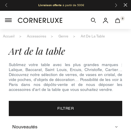
×
Livraison offerte
à partir de 500€
Orga
0
Accueil
Accessoires
Genre
Art De La Table
art de la table
Sublimez votre table avec les plus grandes marques :
Lalique, Baccarat, Saint Louis, Ercuis, Christofle, Cartier…
Découvrez notre sélection de verres, de vases en cristal, de
vide poches, d'objets de décoration… Possibilité de les voir à
Paris dans nos dépôts-vente et de nous déposer les
accessoires d'art de la table que vous souhaitez vendre.
FILTRER