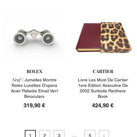
ROLEX
CARTIER
Neuf |
Jumelles Montre
Livre Les Must De Cartier
Rolex Lunettes D'opera
1ere Edition Assouline De
Acier Palladie Email Vert
2002 Surboite Panthere
Binoculars
Book
319,90 €
424,90 €
Suivant
1
2
3
…
5