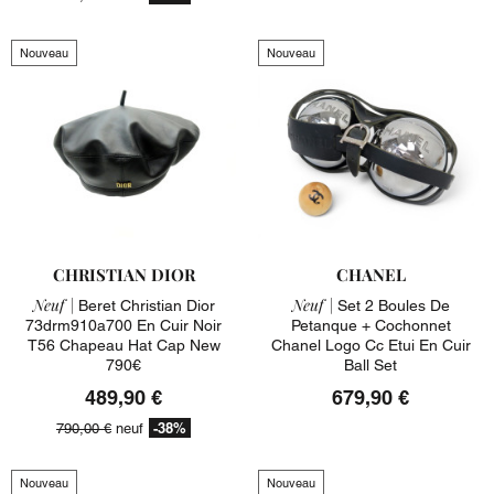
Nouveau
Nouveau
CHRISTIAN DIOR
CHANEL
Neuf |
Neuf |
Beret Christian Dior
Set 2 Boules De
73drm910a700 En Cuir Noir
Petanque + Cochonnet
T56 Chapeau Hat Cap New
Chanel Logo Cc Etui En Cuir
790€
Ball Set
489,90 €
679,90 €
-38%
790,00 €
neuf
Nouveau
Nouveau