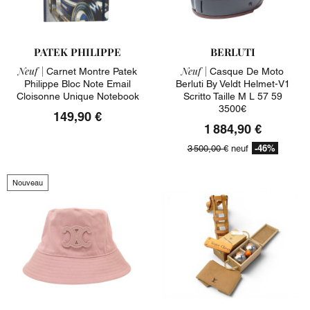
PATEK PHILIPPE
BERLUTI
Neuf |
Neuf |
Carnet Montre Patek
Casque De Moto
Philippe Bloc Note Email
Berluti By Veldt Helmet-V1
Cloisonne Unique Notebook
Scritto Taille M L 57 59
3500€
149,90 €
1 884,90 €
-46%
3 500,00 €
neuf
Nouveau