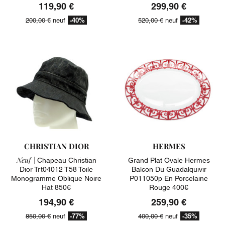
119,90 €
299,90 €
-40%
-42%
200,00 €
neuf
520,00 €
neuf
CHRISTIAN DIOR
HERMES
Neuf |
Chapeau Christian
Grand Plat Ovale Hermes
Dior Trt04012 T58 Toile
Balcon Du Guadalquivir
Monogramme Oblique Noire
P011050p En Porcelaine
Hat 850€
Rouge 400€
194,90 €
259,90 €
-77%
-35%
850,00 €
neuf
400,00 €
neuf