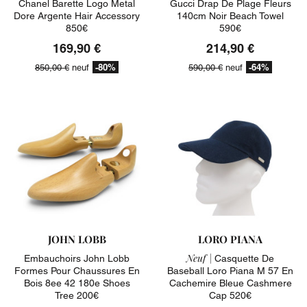
Chanel Barette Logo Metal
Gucci Drap De Plage Fleurs
Dore Argente Hair Accessory
140cm Noir Beach Towel
850€
590€
169,90 €
214,90 €
-80%
-64%
850,00 €
neuf
590,00 €
neuf
JOHN LOBB
LORO PIANA
Neuf |
Embauchoirs John Lobb
Casquette De
Formes Pour Chaussures En
Baseball Loro Piana M 57 En
Bois 8ee 42 180e Shoes
Cachemire Bleue Cashmere
Tree 200€
Cap 520€