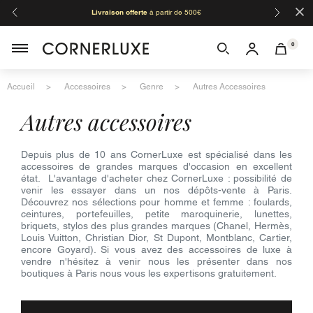
×
Livraison offerte
à partir de 500€
Orga
0
Accueil
Accessoires
Genre
Autres Accessoires
autres accessoires
Depuis plus de 10 ans CornerLuxe est spécialisé dans les
accessoires de grandes marques d'occasion en excellent
état. L'avantage d'acheter chez CornerLuxe : possibilité de
venir les essayer dans un nos dépôts-vente à Paris.
Découvrez nos sélections pour homme et femme : foulards,
ceintures, portefeuilles, petite maroquinerie, lunettes,
briquets, stylos des plus grandes marques (Chanel, Hermès,
Louis Vuitton, Christian Dior, St Dupont, Montblanc, Cartier,
encore Goyard). Si vous avez des accessoires de luxe à
vendre n'hésitez à venir nous les présenter dans nos
boutiques à Paris nous vous les expertisons gratuitement.