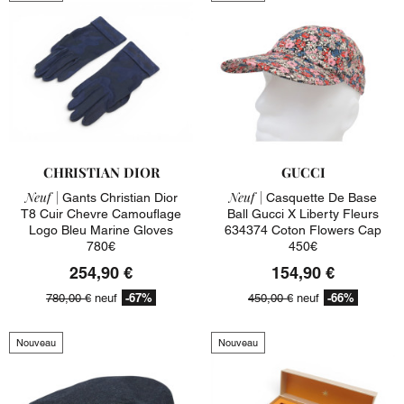
CHRISTIAN DIOR
GUCCI
Neuf |
Neuf |
Gants Christian Dior
Casquette De Base
T8 Cuir Chevre Camouflage
Ball Gucci X Liberty Fleurs
Logo Bleu Marine Gloves
634374 Coton Flowers Cap
780€
450€
254,90 €
154,90 €
-67%
-66%
780,00 €
neuf
450,00 €
neuf
Nouveau
Nouveau