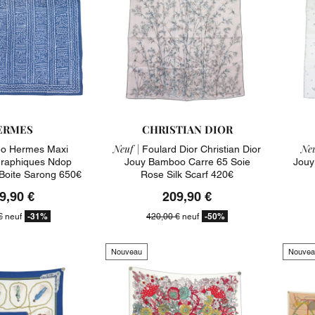
ERMES
CHRISTIAN DIOR
Neuf |
Neu
o Hermes Maxi
Foulard Dior Christian Dior
raphiques Ndop
Jouy Bamboo Carre 65 Soie
Jouy
 Boite Sarong 650€
Rose Silk Scarf 420€
9,90 €
209,90 €
-31%
-50%
€
neuf
420,00 €
neuf
Nouveau
Nouvea