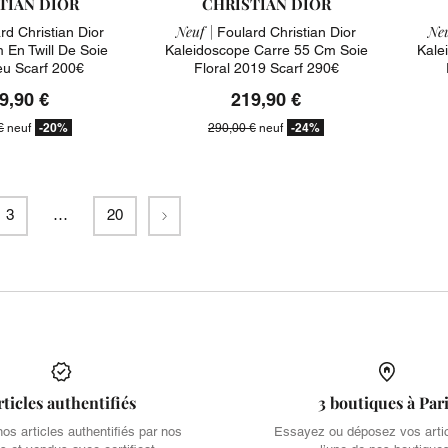
TIAN DIOR
CHRISTIAN DIOR
Neuf |
Neu
d Christian Dior
Foulard Christian Dior
 En Twill De Soie
Kaleidoscope Carre 55 Cm Soie
Kale
eu Scarf 200€
Floral 2019 Scarf 290€
9,90 €
219,90 €
-20%
-24%
€
neuf
290,00 €
neuf
Suivant
3
…
20
rticles authentifiés
3 boutiques à Par
s articles authentifiés par nos
Essayez ou déposez vos arti