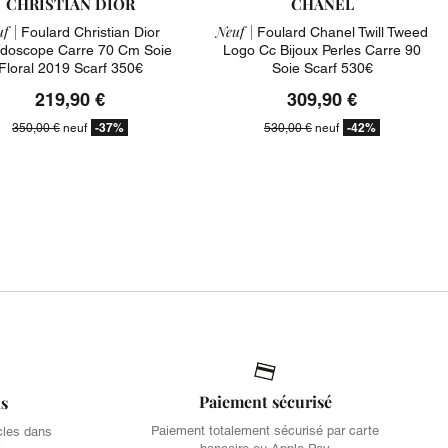
CHRISTIAN DIOR
CHANEL
f |
Neuf |
Foulard Christian Dior
Foulard Chanel Twill Tweed
idoscope Carre 70 Cm Soie
Logo Cc Bijoux Perles Carre 90
Floral 2019 Scarf 350€
Soie Scarf 530€
219,90 €
309,90 €
-37%
-42%
350,00 €
neuf
530,00 €
neuf
Paiement sécurisé
is
Paiement totalement sécurisé par carte
cles dans