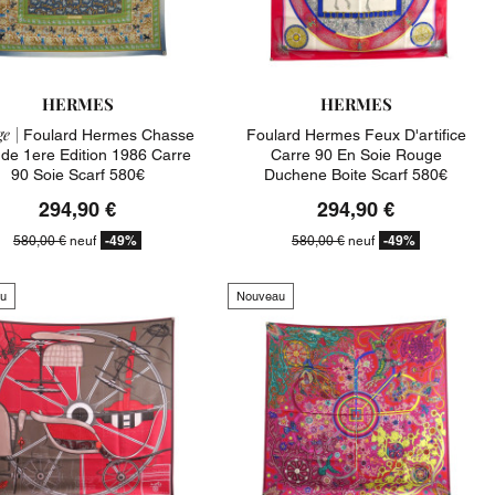
HERMES
HERMES
e |
Foulard Hermes Chasse
Foulard Hermes Feux D'artifice
nde 1ere Edition 1986 Carre
Carre 90 En Soie Rouge
90 Soie Scarf 580€
Duchene Boite Scarf 580€
294,90 €
294,90 €
-49%
-49%
580,00 €
neuf
580,00 €
neuf
u
Nouveau