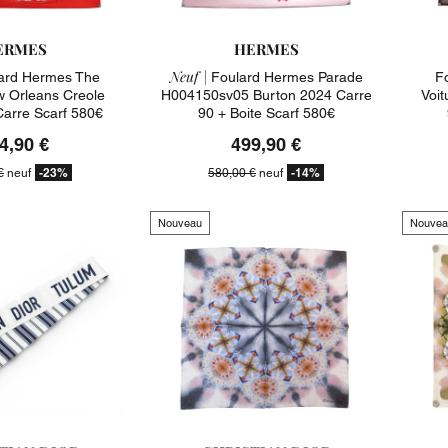
ERMES
HERMES
Neuf |
ard Hermes The
Foulard Hermes Parade
F
w Orleans Creole
H004150sv05 Burton 2024 Carre
Voit
Carre Scarf 580€
90 + Boite Scarf 580€
4,90 €
499,90 €
-23%
-14%
€
neuf
580,00 €
neuf
Nouveau
Nouvea