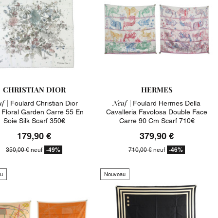
CHRISTIAN DIOR
HERMES
f |
Neuf |
Foulard Christian Dior
Foulard Hermes Della
 Floral Garden Carre 55 En
Cavalleria Favolosa Double Face
Soie Silk Scarf 350€
Carre 90 Cm Scarf 710€
179,90 €
379,90 €
-49%
-46%
350,00 €
neuf
710,00 €
neuf
u
Nouveau