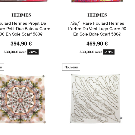
HERMES
HERMES
Neuf |
oulard Hermes Projet De
Rare Foulard Hermes
ure Petit-Duc Bateau Carre
L'arbre Du Vent Lugo Carre 90
90 En Soie Scarf 580€
En Soie Boite Scarf 580€
394,90 €
469,90 €
-32%
-19%
580,00 €
neuf
580,00 €
neuf
u
Nouveau