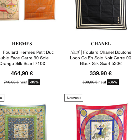
HERMES
CHANEL
|
Neuf |
Foulard Hermes Petit Duc
Foulard Chanel Boutons
uble Face Carre 90 Soie
Logo Cc En Soie Noir Carre 90
Orange Silk Scarf 710€
Black Silk Scarf 530€
464,90 €
339,90 €
-35%
-36%
710,00 €
neuf
530,00 €
neuf
u
Nouveau