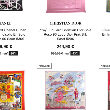
HANEL
CHRISTIAN DIOR
Neuf |
Vintag
rd Chanel Ruban
Foulard Christian Dior Soie
oiselle En Soie
Rose 90 Logo Dior Pink Silk
En I
e 90 Scarf 530€
Scarf 520€
9,90 €
244,90 €
-36%
-53%
€
neuf
520,00 €
neuf
Nouveau
Nouvea