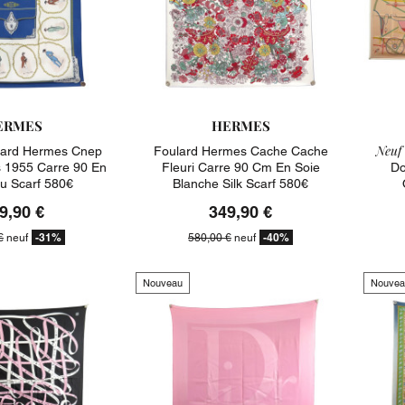
ERMES
HERMES
Neuf 
ard Hermes Cnep
Foulard Hermes Cache Cache
s 1955 Carre 90 En
Fleuri Carre 90 Cm En Soie
Do
eu Scarf 580€
Blanche Silk Scarf 580€
9,90 €
349,90 €
-31%
-40%
€
neuf
580,00 €
neuf
Nouveau
Nouvea