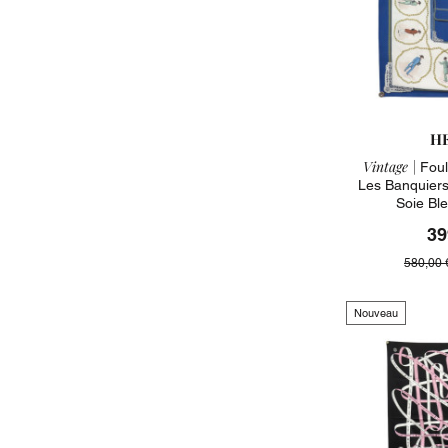
H
Vintage |
Foul
Les Banquier
Soie Bl
39
580,00 
Nouveau