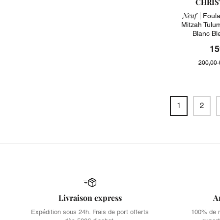
CHRIS
Neuf |
Foular
Mitzah Tulum
Blanc Bl
15
200,00 
1
2
Livraison express
A
Expédition sous 24h. Frais de port offerts
100% de no