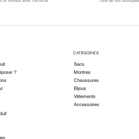
s et vendus avec certificat.
l’une de nos boutique
CATÉGORIES
uit
Sacs
époser ?
Montres
ons
Chaussures
ur
Bijoux
Vêtements
Accessoires
duit
es