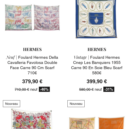
HERMES
HERMES
Neuf |
Vintage |
Foulard Hermes Della
Foulard Hermes
Cavalleria Favolosa Double
Cnep Les Banquiers 1955
Face Carre 90 Cm Scarf
Carre 90 En Soie Bleu Scarf
710€
580€
379,90 €
399,90 €
-46%
-31%
710,00 €
neuf
580,00 €
neuf
Nouveau
Nouveau