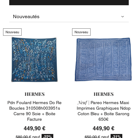
Nouveau
Nouveau
HERMES
HERMES
Neuf |
Pdn Foulard Hermes Do Re
Pareo Hermes Maxi
Boucles 310508h003951s
Imprimes Graphiques Ndop
Carre 90 Soie + Boite
Coton Bleu + Boite Sarong
Facture
650€
449,90 €
449,90 €
-22%
-31%
580,00 €
neuf
650,00 €
neuf