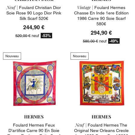
Neuf |
Vintage |
Foulard Christian Dior
Foulard Hermes
Soie Rose 90 Logo Dior Pink
Chasse En Inde 1ere Edition
Silk Scarf 520€
1986 Carre 90 Soie Scarf
580€
244,90 €
294,90 €
-53%
520,00 €
neuf
-49%
580,00 €
neuf
Nouveau
Nouveau
HERMES
HERMES
Neuf |
Foulard Hermes Feux
Foulard Hermes The
D'artifice Carre 90 En Soie
Original New Orleans Creole