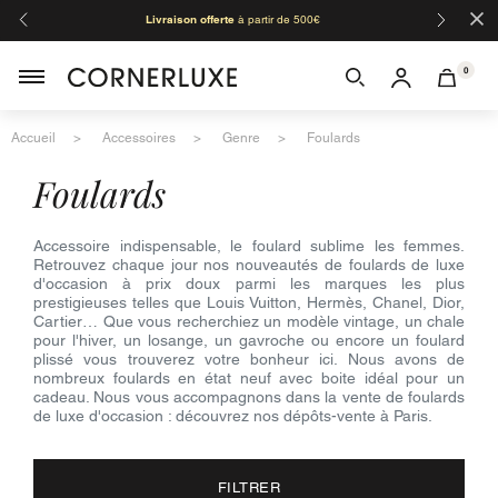
×
Livraison offerte
à partir de 500€
Orga
0
Accueil
Accessoires
Genre
Foulards
foulards
Accessoire indispensable, le foulard sublime les femmes.
Retrouvez chaque jour nos nouveautés de foulards de luxe
d'occasion à prix doux parmi les marques les plus
prestigieuses telles que Louis Vuitton, Hermès, Chanel, Dior,
Cartier… Que vous recherchiez un modèle vintage, un chale
pour l'hiver, un losange, un gavroche ou encore un foulard
plissé vous trouverez votre bonheur ici. Nous avons de
nombreux foulards en état neuf avec boite idéal pour un
cadeau. Nous vous accompagnons dans la vente de foulards
de luxe d'occasion : découvrez nos dépôts-vente à Paris.
FILTRER