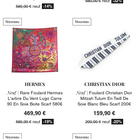
-32%
580,00 €
neuf
-14%
580,00 €
neuf
Nouveau
Nouveau
HERMES
CHRISTIAN DIOR
Neuf |
Neuf |
Rare Foulard Hermes
Foulard Christian Dior
L'arbre Du Vent Lugo Carre
Mitzah Tulum En Twill De
90 En Soie Boite Scarf 580€
Soie Blanc Bleu Scarf 200€
469,90 €
159,90 €
-19%
-20%
580,00 €
neuf
200,00 €
neuf
Nouveau
Nouveau