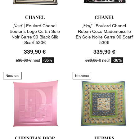
CHANEL
CHANEL
Neuf |
Neuf |
Foulard Chanel
Foulard Chanel
Boutons Logo Cc En Soie
Ruban Coco Mademoiselle
Noir Carre 90 Black Silk
En Soie Noire Carre 90 Scarf
Scarf 530€
530€
339,90 €
339,90 €
-36%
-36%
530,00 €
neuf
530,00 €
neuf
Nouveau
Nouveau
CHRISTIAN DIOR
HERMES