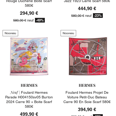
Rouge Duchene Boite Scarf
Jazz 1923 Carre Scarf 580€
580€
444,90 €
294,90 €
-23%
580,00 €
neuf
-49%
580,00 €
neuf
Nouveau
Nouveau
HERMES
HERMES
Neuf |
Foulard Hermes
Foulard Hermes Projet De
Parade H004150sv05 Burton
Voiture Petit-Duc Bateau
2024 Carre 90 + Boite Scarf
Carre 90 En Soie Scarf 580€
580€
394,90 €
499,90 €