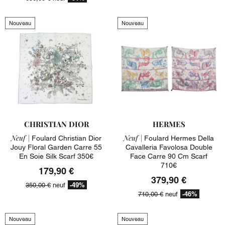
Nouveau
Nouveau
CHRISTIAN DIOR
HERMES
Neuf |
Neuf |
Foulard Christian Dior
Foulard Hermes Della
Jouy Floral Garden Carre 55
Cavalleria Favolosa Double
En Soie Silk Scarf 350€
Face Carre 90 Cm Scarf
710€
179,90 €
379,90 €
-49%
350,00 €
neuf
-46%
710,00 €
neuf
Nouveau
Nouveau