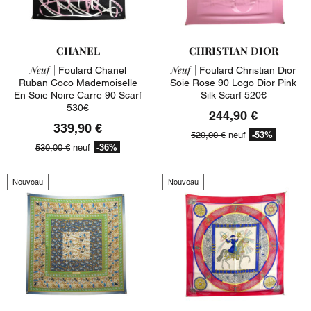
CHANEL
CHRISTIAN DIOR
Neuf |
Neuf |
Foulard Chanel
Foulard Christian Dior
Ruban Coco Mademoiselle
Soie Rose 90 Logo Dior Pink
En Soie Noire Carre 90 Scarf
Silk Scarf 520€
530€
244,90 €
339,90 €
-53%
520,00 €
neuf
-36%
530,00 €
neuf
Nouveau
Nouveau