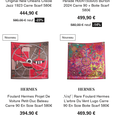
Original New Orleans Creole
Parade H004150sv05 Burton
Jazz 1923 Carre Scarf 580€
2024 Carre 90 + Boite Scarf
580€
444,90 €
499,90 €
-23%
580,00 €
neuf
-14%
580,00 €
neuf
Nouveau
Nouveau
HERMES
HERMES
Neuf |
Foulard Hermes Projet De
Rare Foulard Hermes
Voiture Petit-Duc Bateau
L'arbre Du Vent Lugo Carre
Carre 90 En Soie Scarf 580€
90 En Soie Boite Scarf 580€
394,90 €
469,90 €