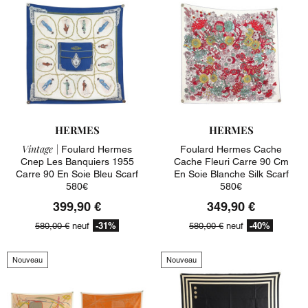
HERMES
HERMES
Vintage |
Foulard Hermes
Foulard Hermes Cache
Cnep Les Banquiers 1955
Cache Fleuri Carre 90 Cm
Carre 90 En Soie Bleu Scarf
En Soie Blanche Silk Scarf
580€
580€
399,90 €
349,90 €
-31%
-40%
580,00 €
neuf
580,00 €
neuf
Nouveau
Nouveau