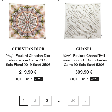
CHRISTIAN DIOR
CHANEL
Neuf |
Neuf |
Foulard Christian Dior
Foulard Chanel Twill
Kaleidoscope Carre 70 Cm
Tweed Logo Cc Bijoux Perles
Soie Floral 2019 Scarf 350€
Carre 90 Soie Scarf 530€
219,90 €
309,90 €
-37%
-42%
350,00 €
neuf
530,00 €
neuf
Suivant
1
2
3
…
20