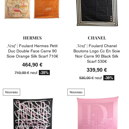
HERMES
CHANEL
Neuf |
Neuf |
Foulard Hermes Petit
Foulard Chanel
Duc Double Face Carre 90
Boutons Logo Cc En Soie
Soie Orange Silk Scarf 710€
Noir Carre 90 Black Silk
Scarf 530€
464,90 €
339,90 €
-35%
710,00 €
neuf
-36%
530,00 €
neuf
Nouveau
Nouveau