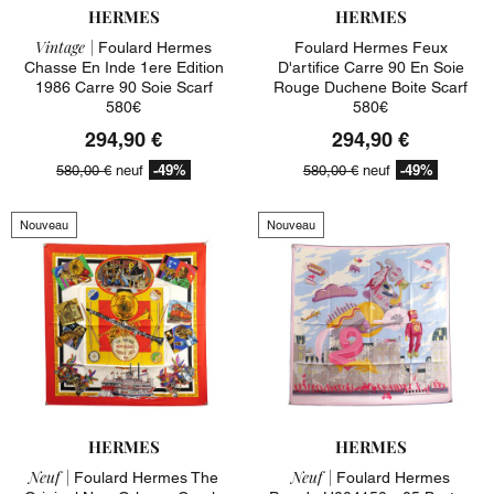
HERMES
HERMES
Vintage |
Foulard Hermes
Foulard Hermes Feux
Chasse En Inde 1ere Edition
D'artifice Carre 90 En Soie
1986 Carre 90 Soie Scarf
Rouge Duchene Boite Scarf
580€
580€
294,90 €
294,90 €
-49%
-49%
580,00 €
neuf
580,00 €
neuf
Nouveau
Nouveau
HERMES
HERMES
Neuf |
Neuf |
Foulard Hermes The
Foulard Hermes