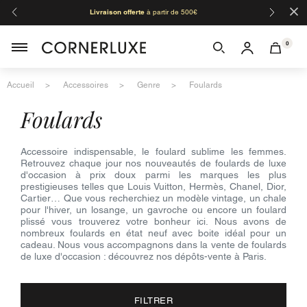
×
Livraison offerte
à partir de 500€
Orga
0
Accueil
Accessoires
Genre
Foulards
foulards
Accessoire indispensable, le foulard sublime les femmes.
Retrouvez chaque jour nos nouveautés de foulards de luxe
d'occasion à prix doux parmi les marques les plus
prestigieuses telles que Louis Vuitton, Hermès, Chanel, Dior,
Cartier… Que vous recherchiez un modèle vintage, un chale
pour l'hiver, un losange, un gavroche ou encore un foulard
plissé vous trouverez votre bonheur ici. Nous avons de
nombreux foulards en état neuf avec boite idéal pour un
cadeau. Nous vous accompagnons dans la vente de foulards
de luxe d'occasion : découvrez nos dépôts-vente à Paris.
FILTRER