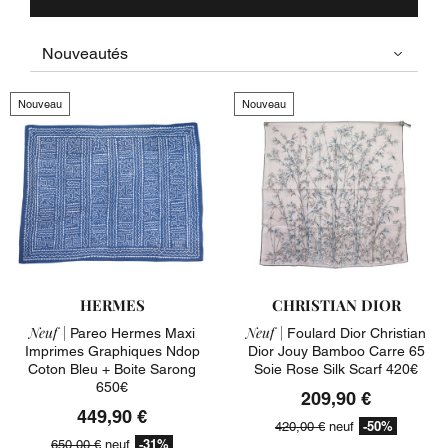
Nouveau
Nouveau
HERMES
CHRISTIAN DIOR
Neuf |
Neuf |
Pareo Hermes Maxi
Foulard Dior Christian
Imprimes Graphiques Ndop
Dior Jouy Bamboo Carre 65
Coton Bleu + Boite Sarong
Soie Rose Silk Scarf 420€
650€
209,90 €
449,90 €
-50%
420,00 €
neuf
-31%
650,00 €
neuf