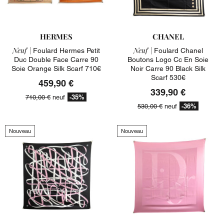
HERMES
CHANEL
Neuf |
Neuf |
Foulard Hermes Petit
Foulard Chanel
Duc Double Face Carre 90
Boutons Logo Cc En Soie
Soie Orange Silk Scarf 710€
Noir Carre 90 Black Silk
Scarf 530€
459,90 €
339,90 €
-35%
710,00 €
neuf
-36%
530,00 €
neuf
Nouveau
Nouveau