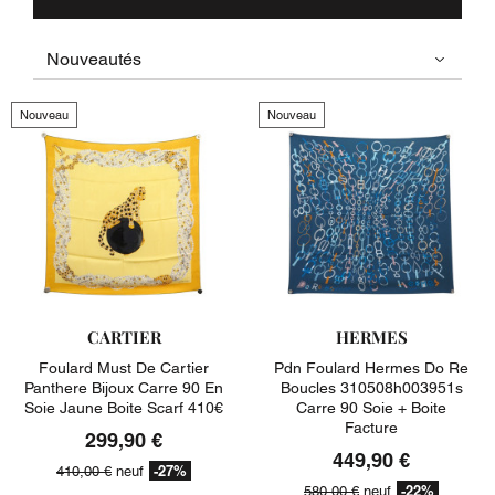
Nouveau
Nouveau
CARTIER
HERMES
Foulard Must De Cartier
Pdn Foulard Hermes Do Re
Panthere Bijoux Carre 90 En
Boucles 310508h003951s
Soie Jaune Boite Scarf 410€
Carre 90 Soie + Boite
Facture
299,90 €
449,90 €
-27%
410,00 €
neuf
-22%
580,00 €
neuf