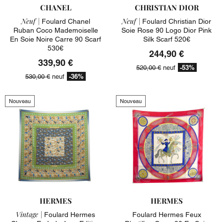
CHANEL
CHRISTIAN DIOR
Neuf |
Neuf |
Foulard Chanel
Foulard Christian Dior
Ruban Coco Mademoiselle
Soie Rose 90 Logo Dior Pink
En Soie Noire Carre 90 Scarf
Silk Scarf 520€
530€
244,90 €
339,90 €
-53%
520,00 €
neuf
-36%
530,00 €
neuf
Nouveau
Nouveau
HERMES
HERMES
Vintage |
Foulard Hermes
Foulard Hermes Feux