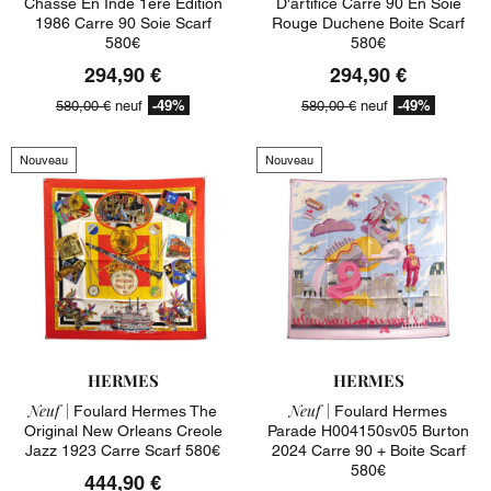
Chasse En Inde 1ere Edition
D'artifice Carre 90 En Soie
1986 Carre 90 Soie Scarf
Rouge Duchene Boite Scarf
580€
580€
294,90 €
294,90 €
-49%
-49%
580,00 €
neuf
580,00 €
neuf
Nouveau
Nouveau
HERMES
HERMES
Neuf |
Neuf |
Foulard Hermes The
Foulard Hermes
Original New Orleans Creole
Parade H004150sv05 Burton
Jazz 1923 Carre Scarf 580€
2024 Carre 90 + Boite Scarf
580€
444,90 €