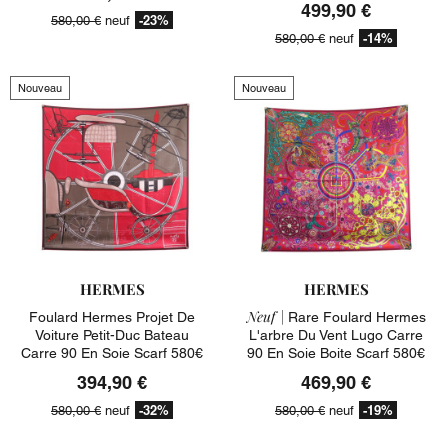
499,90 €
-23%
580,00 €
neuf
-14%
580,00 €
neuf
Nouveau
Nouveau
HERMES
HERMES
Neuf |
Foulard Hermes Projet De
Rare Foulard Hermes
Voiture Petit-Duc Bateau
L'arbre Du Vent Lugo Carre
Carre 90 En Soie Scarf 580€
90 En Soie Boite Scarf 580€
394,90 €
469,90 €
-32%
-19%
580,00 €
neuf
580,00 €
neuf