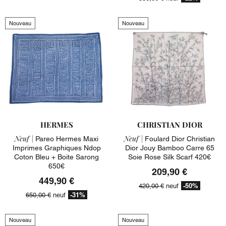
Nouveau
Nouveau
HERMES
CHRISTIAN DIOR
Neuf |
Neuf |
Pareo Hermes Maxi
Foulard Dior Christian
Imprimes Graphiques Ndop
Dior Jouy Bamboo Carre 65
Coton Bleu + Boite Sarong
Soie Rose Silk Scarf 420€
650€
209,90 €
449,90 €
-50%
420,00 €
neuf
-31%
650,00 €
neuf
Nouveau
Nouveau