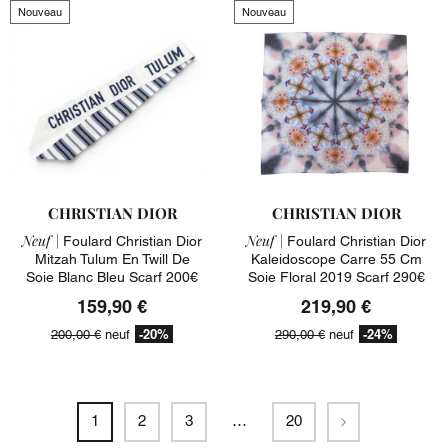
Nouveau
Nouveau
CHRISTIAN DIOR
CHRISTIAN DIOR
Neuf |
Neuf |
Foulard Christian Dior
Foulard Christian Dior
Mitzah Tulum En Twill De
Kaleidoscope Carre 55 Cm
Soie Blanc Bleu Scarf 200€
Soie Floral 2019 Scarf 290€
159,90 €
219,90 €
-20%
-24%
200,00 €
neuf
290,00 €
neuf
Suivant
1
2
3
…
20