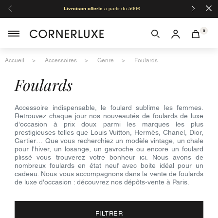
×
Livraison offerte
à partir de 500€
Orga
0
Accueil
Accessoires
Genre
Foulards
foulards
Accessoire indispensable, le foulard sublime les femmes.
Retrouvez chaque jour nos nouveautés de foulards de luxe
d'occasion à prix doux parmi les marques les plus
prestigieuses telles que Louis Vuitton, Hermès, Chanel, Dior,
Cartier… Que vous recherchiez un modèle vintage, un chale
pour l'hiver, un losange, un gavroche ou encore un foulard
plissé vous trouverez votre bonheur ici. Nous avons de
nombreux foulards en état neuf avec boite idéal pour un
cadeau. Nous vous accompagnons dans la vente de foulards
de luxe d'occasion : découvrez nos dépôts-vente à Paris.
FILTRER