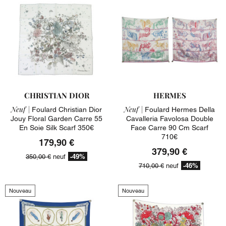
CHRISTIAN DIOR
HERMES
Neuf |
Neuf |
Foulard Christian Dior
Foulard Hermes Della
Jouy Floral Garden Carre 55
Cavalleria Favolosa Double
En Soie Silk Scarf 350€
Face Carre 90 Cm Scarf
710€
179,90 €
379,90 €
-49%
350,00 €
neuf
-46%
710,00 €
neuf
Nouveau
Nouveau