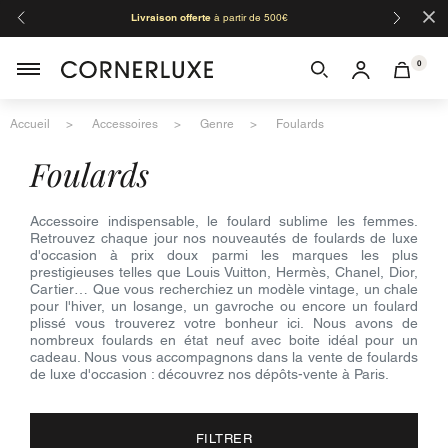
×
Livraison offerte
à partir de 500€
Orga
0
Accueil
Accessoires
Genre
Foulards
foulards
Accessoire indispensable, le foulard sublime les femmes.
Retrouvez chaque jour nos nouveautés de foulards de luxe
d'occasion à prix doux parmi les marques les plus
prestigieuses telles que Louis Vuitton, Hermès, Chanel, Dior,
Cartier… Que vous recherchiez un modèle vintage, un chale
pour l'hiver, un losange, un gavroche ou encore un foulard
plissé vous trouverez votre bonheur ici. Nous avons de
nombreux foulards en état neuf avec boite idéal pour un
cadeau. Nous vous accompagnons dans la vente de foulards
de luxe d'occasion : découvrez nos dépôts-vente à Paris.
FILTRER