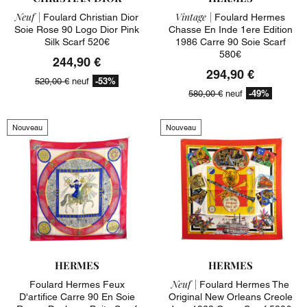
Neuf |
Vintage |
Foulard Christian Dior
Foulard Hermes
Soie Rose 90 Logo Dior Pink
Chasse En Inde 1ere Edition
Silk Scarf 520€
1986 Carre 90 Soie Scarf
580€
244,90 €
294,90 €
-53%
520,00 €
neuf
-49%
580,00 €
neuf
Nouveau
Nouveau
HERMES
HERMES
Neuf |
Foulard Hermes Feux
Foulard Hermes The
D'artifice Carre 90 En Soie
Original New Orleans Creole