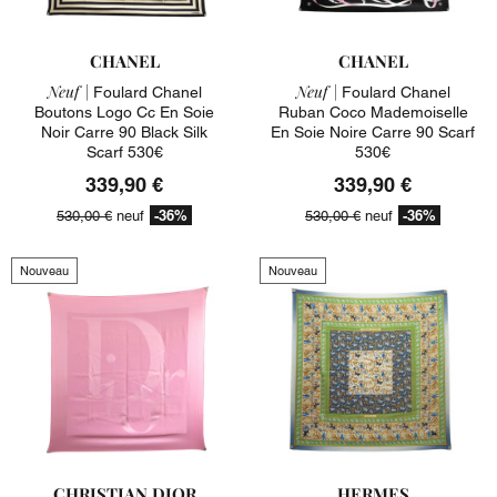
CHANEL
CHANEL
Neuf |
Neuf |
Foulard Chanel
Foulard Chanel
Boutons Logo Cc En Soie
Ruban Coco Mademoiselle
Noir Carre 90 Black Silk
En Soie Noire Carre 90 Scarf
Scarf 530€
530€
339,90 €
339,90 €
-36%
-36%
530,00 €
neuf
530,00 €
neuf
Nouveau
Nouveau
CHRISTIAN DIOR
HERMES