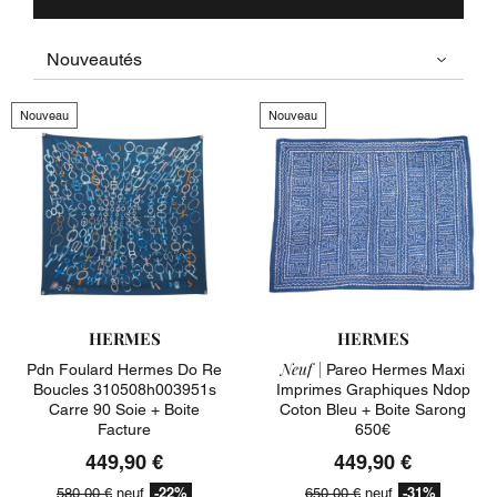
Nouveau
Nouveau
HERMES
HERMES
Neuf |
Pdn Foulard Hermes Do Re
Pareo Hermes Maxi
Boucles 310508h003951s
Imprimes Graphiques Ndop
Carre 90 Soie + Boite
Coton Bleu + Boite Sarong
Facture
650€
449,90 €
449,90 €
-22%
-31%
580,00 €
neuf
650,00 €
neuf