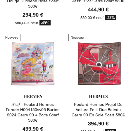
Rouge Duchene Boite Scarf
Jazz 1923 Carre Scarf 580€
580€
444,90 €
294,90 €
-23%
580,00 €
neuf
-49%
580,00 €
neuf
Nouveau
Nouveau
HERMES
HERMES
Neuf |
Foulard Hermes
Foulard Hermes Projet De
Parade H004150sv05 Burton
Voiture Petit-Duc Bateau
2024 Carre 90 + Boite Scarf
Carre 90 En Soie Scarf 580€
580€
394,90 €
499,90 €