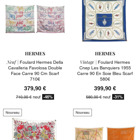
HERMES
HERMES
Neuf |
Vintage |
Foulard Hermes Della
Foulard Hermes
Cavalleria Favolosa Double
Cnep Les Banquiers 1955
Face Carre 90 Cm Scarf
Carre 90 En Soie Bleu Scarf
710€
580€
379,90 €
399,90 €
-46%
-31%
710,00 €
neuf
580,00 €
neuf
Nouveau
Nouveau