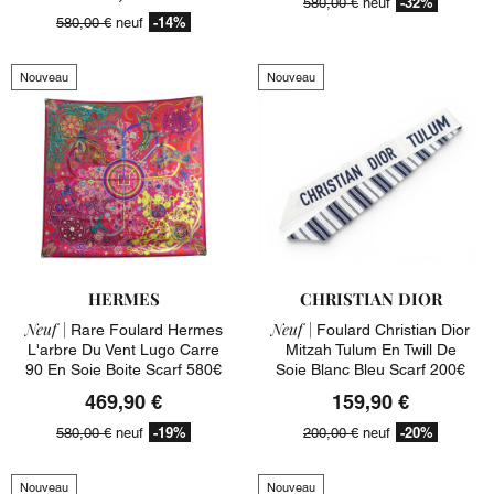
-32%
580,00 €
neuf
-14%
580,00 €
neuf
Nouveau
Nouveau
HERMES
CHRISTIAN DIOR
Neuf |
Neuf |
Rare Foulard Hermes
Foulard Christian Dior
L'arbre Du Vent Lugo Carre
Mitzah Tulum En Twill De
90 En Soie Boite Scarf 580€
Soie Blanc Bleu Scarf 200€
469,90 €
159,90 €
-19%
-20%
580,00 €
neuf
200,00 €
neuf
Nouveau
Nouveau