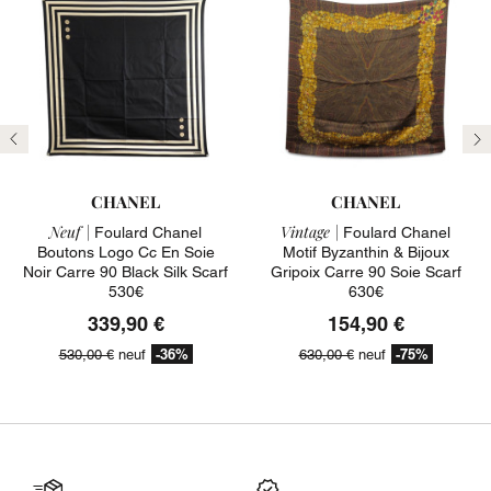
Précédent
Su
CHANEL
CHANEL
Neuf |
Vintage |
Foulard Chanel
Foulard Chanel
Boutons Logo Cc En Soie
Motif Byzanthin & Bijoux
Noir Carre 90 Black Silk Scarf
Gripoix Carre 90 Soie Scarf
530€
630€
339,90 €
154,90 €
-36%
-75%
530,00 €
neuf
630,00 €
neuf