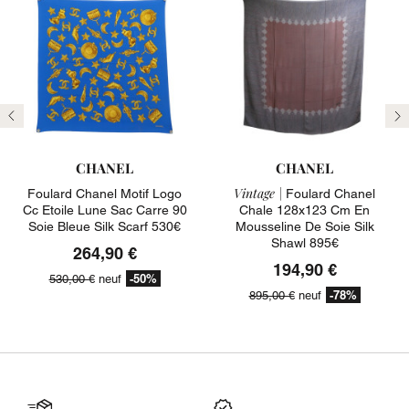
Précédent
Su
CHANEL
CHANEL
Vintage |
Foulard Chanel Motif Logo
Foulard Chanel
Cc Etoile Lune Sac Carre 90
Chale 128x123 Cm En
Soie Bleue Silk Scarf 530€
Mousseline De Soie Silk
Shawl 895€
264,90 €
194,90 €
-50%
530,00 €
neuf
-78%
895,00 €
neuf