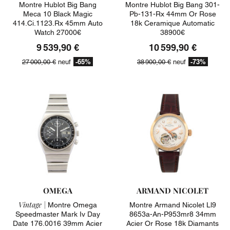
Montre Hublot Big Bang
Montre Hublot Big Bang 301-
Meca 10 Black Magic
Pb-131-Rx 44mm Or Rose
414.ci.1123.rx 45mm Auto
18k Ceramique Automatic
Watch 27000€
38900€
9 539,90 €
10 599,90 €
-65%
-73%
27 000,00 €
neuf
38 900,00 €
neuf
OMEGA
ARMAND NICOLET
Vintage |
Montre Omega
Montre Armand Nicolet Ll9
Speedmaster Mark Iv Day
8653a-An-P953mr8 34mm
Date 176.0016 39mm Acier
Acier Or Rose 18k Diamants