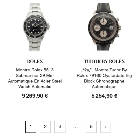
ROLEX
TUDOR BY ROLEX
Neuf |
Montre Rolex 5513
Montre Tudor By
Submariner 39 Mm
Rolex 79160 Oysterdate Big
Automatique En Acier Steel
Block Chronographe
Watch Automatic
Automatique
9 269,90 €
5 254,90 €
Suivant
1
2
3
…
5