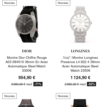
Nouveau
Nouveau
DIOR
LONGINES
Neuf |
Montre Dior Chiffre Rouge
Montre Longines
A03 084510 36mm En Acier
Presence L4.922.4 39mm
Automatique Steel Watch
Acier Automatique Steel
3300€
Watch 2350€
954,90 €
1 124,90 €
-71%
-52%
3 300,00 €
neuf
2 350,00 €
neuf
Nouveau
Nouveau