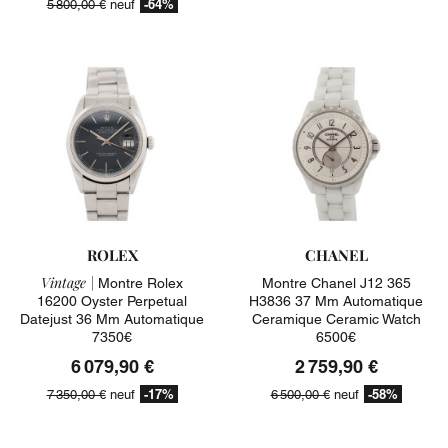
-64%
5 800,00 €
neuf
ROLEX
CHANEL
Vintage |
Montre Rolex
Montre Chanel J12 365
16200 Oyster Perpetual
H3836 37 Mm Automatique
Datejust 36 Mm Automatique
Ceramique Ceramic Watch
7350€
6500€
6 079,90 €
2 759,90 €
-17%
-58%
7 350,00 €
neuf
6 500,00 €
neuf