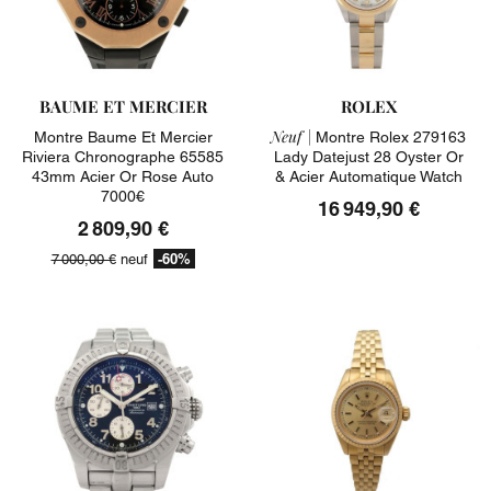
BAUME ET MERCIER
ROLEX
Neuf |
Montre Baume Et Mercier
Montre Rolex 279163
Riviera Chronographe 65585
Lady Datejust 28 Oyster Or
43mm Acier Or Rose Auto
& Acier Automatique Watch
7000€
16 949,90 €
2 809,90 €
-60%
7 000,00 €
neuf