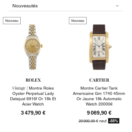
Nouveau
Nouveau
ROLEX
CARTIER
Vintage |
Montre Rolex
Montre Cartier Tank
Oyster Perpetual Lady
Americaine Gm 1740 45mm
Datejust 6916f Or 18k Et
Or Jaune 18k Automatic
Acier Watch
Watch 20000€
3 479,90 €
9 069,90 €
-55%
20 000,00 €
neuf