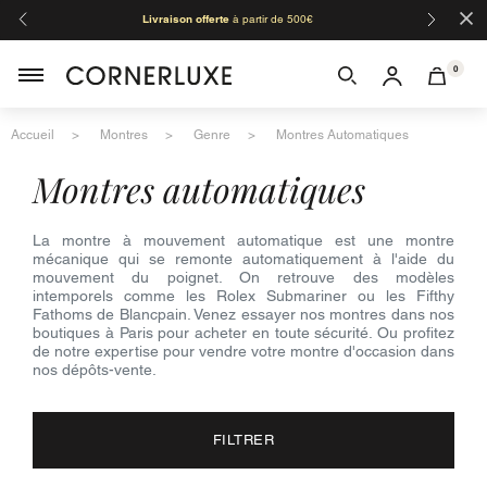
×
Livraison offerte
à partir de 500€
Orga
0
Accueil
Montres
Genre
Montres Automatiques
montres automatiques
La montre à mouvement automatique est une montre
mécanique qui se remonte automatiquement à l'aide du
mouvement du poignet. On retrouve des modèles
intemporels comme les Rolex Submariner ou les Fifthy
Fathoms de Blancpain. Venez essayer nos montres dans nos
boutiques à Paris pour acheter en toute sécurité. Ou profitez
de notre expertise pour vendre votre montre d'occasion dans
nos dépôts-vente.
FILTRER