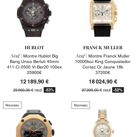
HUBLOT
FRANCK MULLER
Neuf |
Neuf |
Montre Hublot Big
Montre Franck Muller
Bang Unico Berluti 45mm
10000kcc King Conquistador
411.ci.0500.vr.ber20 100ex
Cortez Or Jaune 18k
25900€
37200€
12 189,90 €
18 024,90 €
-53%
-52%
25 900,00 €
neuf
37 200,00 €
neuf
Nouveau
Nouveau