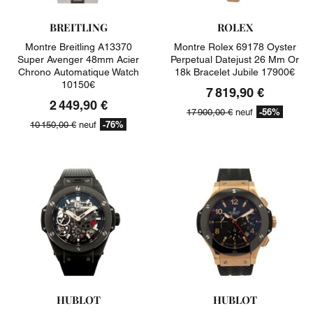
BREITLING
ROLEX
Montre Breitling A13370
Montre Rolex 69178 Oyster
Super Avenger 48mm Acier
Perpetual Datejust 26 Mm Or
Chrono Automatique Watch
18k Bracelet Jubile 17900€
10150€
7 819,90 €
2 449,90 €
-56%
17 900,00 €
neuf
-76%
10 150,00 €
neuf
HUBLOT
HUBLOT