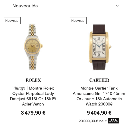
Nouveau
Nouveau
ROLEX
CARTIER
Vintage |
Montre Rolex
Montre Cartier Tank
Oyster Perpetual Lady
Americaine Gm 1740 45mm
Datejust 6916f Or 18k Et
Or Jaune 18k Automatic
Acier Watch
Watch 20000€
3 479,90 €
9 404,90 €
-53%
20 000,00 €
neuf