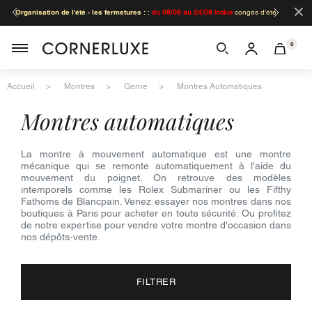
×
Organisation de l'été - les fermetures :
:
du 08/08 au 24/08 inclus
congés d'été
toutes les boutiques.
0
Accueil
Montres
Genre
Montres Automatiques
montres automatiques
La montre à mouvement automatique est une montre
mécanique qui se remonte automatiquement à l'aide du
mouvement du poignet. On retrouve des modèles
intemporels comme les Rolex Submariner ou les Fifthy
Fathoms de Blancpain. Venez essayer nos montres dans nos
boutiques à Paris pour acheter en toute sécurité. Ou profitez
de notre expertise pour vendre votre montre d'occasion dans
nos dépôts-vente.
FILTRER