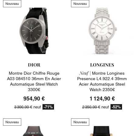
Nouveau
Nouveau
DIOR
LONGINES
Neuf |
Montre Dior Chiffre Rouge
Montre Longines
A03 084510 36mm En Acier
Presence L4.922.4 39mm
Automatique Steel Watch
Acier Automatique Steel
3300€
Watch 2350€
954,90 €
1 124,90 €
-71%
-52%
3 300,00 €
neuf
2 350,00 €
neuf
Nouveau
Nouveau