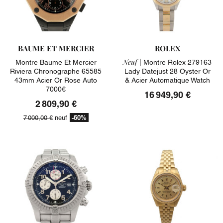
BAUME ET MERCIER
ROLEX
Neuf |
Montre Baume Et Mercier
Montre Rolex 279163
Riviera Chronographe 65585
Lady Datejust 28 Oyster Or
43mm Acier Or Rose Auto
& Acier Automatique Watch
7000€
16 949,90 €
2 809,90 €
-60%
7 000,00 €
neuf