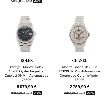
-64%
5 800,00 €
neuf
ROLEX
CHANEL
Vintage |
Montre Rolex
Montre Chanel J12 365
16200 Oyster Perpetual
H3836 37 Mm Automatique
Datejust 36 Mm Automatique
Ceramique Ceramic Watch
7350€
6500€
6 079,90 €
2 759,90 €
-17%
-58%
7 350,00 €
neuf
6 500,00 €
neuf