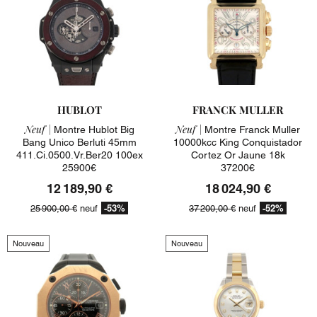
HUBLOT
FRANCK MULLER
Neuf |
Neuf |
Montre Hublot Big
Montre Franck Muller
Bang Unico Berluti 45mm
10000kcc King Conquistador
411.ci.0500.vr.ber20 100ex
Cortez Or Jaune 18k
25900€
37200€
12 189,90 €
18 024,90 €
-53%
-52%
25 900,00 €
neuf
37 200,00 €
neuf
Nouveau
Nouveau