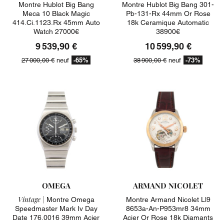
Montre Hublot Big Bang
Montre Hublot Big Bang 301-
Meca 10 Black Magic
Pb-131-Rx 44mm Or Rose
414.ci.1123.rx 45mm Auto
18k Ceramique Automatic
Watch 27000€
38900€
9 539,90 €
10 599,90 €
-65%
-73%
27 000,00 €
neuf
38 900,00 €
neuf
OMEGA
ARMAND NICOLET
Vintage |
Montre Omega
Montre Armand Nicolet Ll9
Speedmaster Mark Iv Day
8653a-An-P953mr8 34mm
Date 176.0016 39mm Acier
Acier Or Rose 18k Diamants