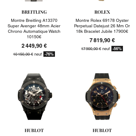
BREITLING
ROLEX
Montre Breitling A13370
Montre Rolex 69178 Oyster
Super Avenger 48mm Acier
Perpetual Datejust 26 Mm Or
Chrono Automatique Watch
18k Bracelet Jubile 17900€
10150€
7 819,90 €
2 449,90 €
-56%
17 900,00 €
neuf
-76%
10 150,00 €
neuf
HUBLOT
HUBLOT