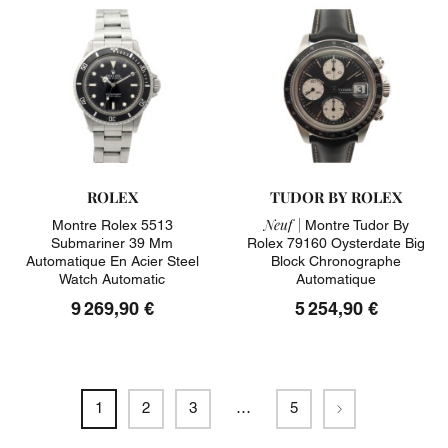
ROLEX
TUDOR BY ROLEX
Neuf |
Montre Rolex 5513
Montre Tudor By
Submariner 39 Mm
Rolex 79160 Oysterdate Big
Automatique En Acier Steel
Block Chronographe
Watch Automatic
Automatique
9 269,90 €
5 254,90 €
Suivant
1
2
3
…
5