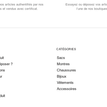
s articles authentifiés par nos
Essayez ou déposez vos arti
s et vendus avec certificat.
l’une de nos boutique
CATÉGORIES
uit
Sacs
époser ?
Montres
ons
Chaussures
ur
Bijoux
Vêtements
Accessoires
duit