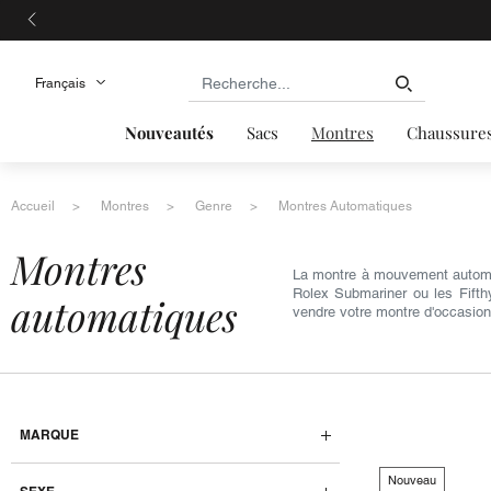
Nouveautés
Sacs
Montres
Chaussure
Accueil
Montres
Genre
Montres Automatiques
montres
La montre à mouvement automa
Rolex Submariner ou les Fifth
automatiques
vendre votre montre d'occasio
MARQUE
Nouveau