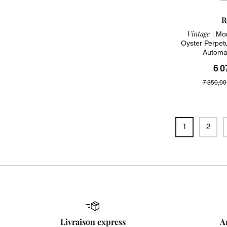
R
Vintage |
Mon
Oyster Perpet
Automa
6 0
7 350,00
1
2
Livraison express
A