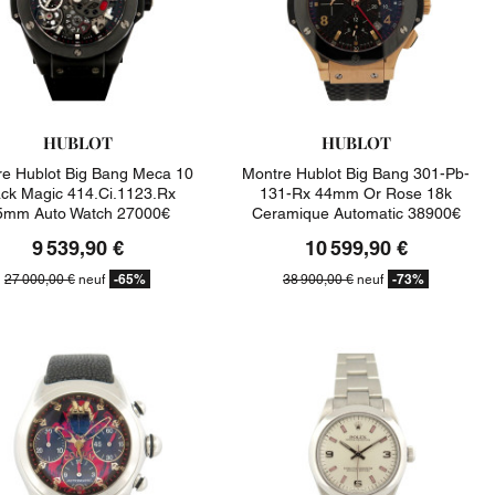
HUBLOT
HUBLOT
e Hublot Big Bang Meca 10
Montre Hublot Big Bang 301-Pb-
ack Magic 414.ci.1123.rx
131-Rx 44mm Or Rose 18k
5mm Auto Watch 27000€
Ceramique Automatic 38900€
9 539,90 €
10 599,90 €
-65%
-73%
27 000,00 €
neuf
38 900,00 €
neuf