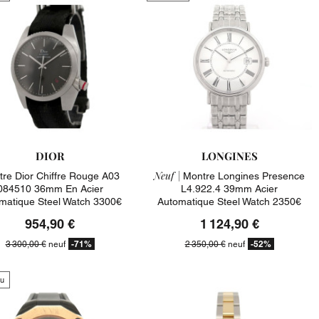
DIOR
LONGINES
Neuf |
re Dior Chiffre Rouge A03
Montre Longines Presence
084510 36mm En Acier
L4.922.4 39mm Acier
matique Steel Watch 3300€
Automatique Steel Watch 2350€
954,90 €
1 124,90 €
-71%
-52%
3 300,00 €
neuf
2 350,00 €
neuf
u