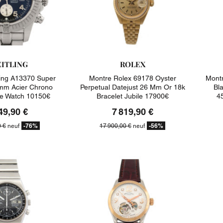
EITLING
ROLEX
ling A13370 Super
Montre Rolex 69178 Oyster
Montr
mm Acier Chrono
Perpetual Datejust 26 Mm Or 18k
Bl
e Watch 10150€
Bracelet Jubile 17900€
4
49,90 €
7 819,90 €
-76%
-56%
0 €
neuf
17 900,00 €
neuf