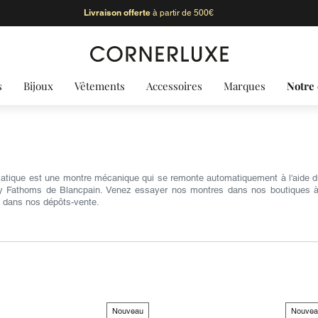
Livraison offerte
à partir de 500€
s
Bijoux
Vêtements
Accessoires
Marques
Notre 
tique est une montre mécanique qui se remonte automatiquement à l'aide 
y Fathoms de Blancpain. Venez essayer nos montres dans nos boutiques à P
n dans nos dépôts-vente.
Nouveau
Nouvea