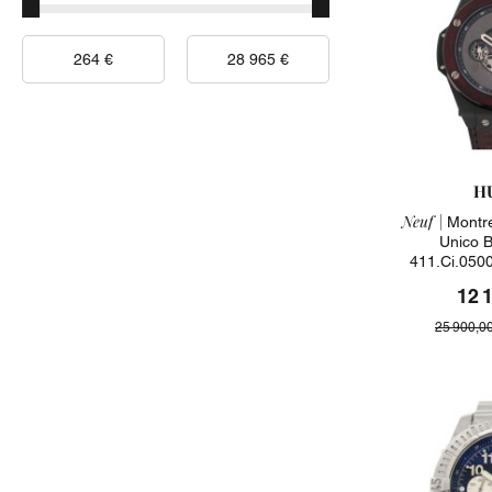
H
Neuf |
Montre
Unico 
411.ci.050
2
12 
25 900,0