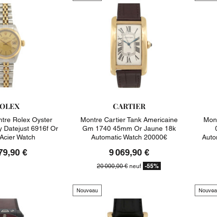
OLEX
CARTIER
tre Rolex Oyster
Montre Cartier Tank Americaine
Mont
y Datejust 6916f Or
Gm 1740 45mm Or Jaune 18k
 Acier Watch
Automatic Watch 20000€
Auto
79,90 €
9 069,90 €
-55%
20 000,00 €
neuf
Nouveau
Nouvea