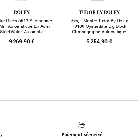
ROLEX
TUDOR BY ROLEX
Neuf |
re Rolex 5513 Submariner
Montre Tudor By Rolex
Mm Automatique En Acier
79160 Oysterdate Big Block
Steel Watch Automatic
Chronographe Automatique
9 269,90 €
5 254,90 €
Paiement sécurisé
is