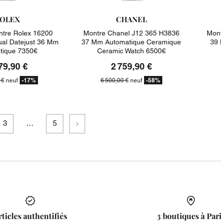
OLEX
CHANEL
tre Rolex 16200
Montre Chanel J12 365 H3836
Mont
ual Datejust 36 Mm
37 Mm Automatique Ceramique
39 
tique 7350€
Ceramic Watch 6500€
79,90 €
2 759,90 €
-17%
-58%
 €
neuf
6 500,00 €
neuf
Suivant
3
…
5
rticles authentifiés
3 boutiques à Par