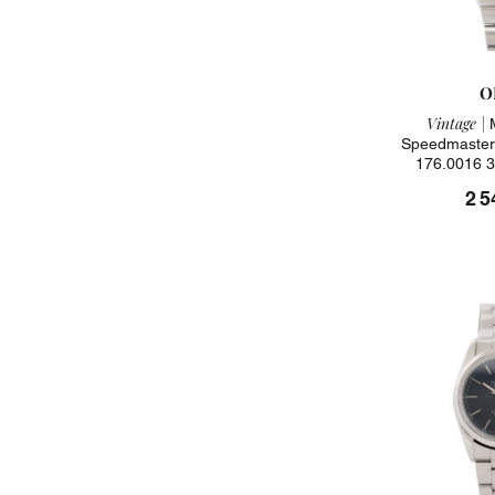
O
Vintage |
M
Speedmaster 
176.0016 3
2 5