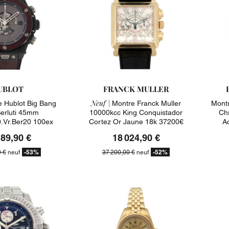
UBLOT
FRANCK MULLER
Neuf |
 Hublot Big Bang
Montre Franck Muller
Montr
Berluti 45mm
10000kcc King Conquistador
Ch
0.vr.ber20 100ex
Cortez Or Jaune 18k 37200€
A
5900€
189,90 €
18 024,90 €
-53%
-52%
0 €
neuf
37 200,00 €
neuf