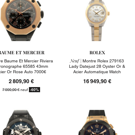
BAUME ET MERCIER
ROLEX
Neuf |
e Baume Et Mercier Riviera
Montre Rolex 279163
ronographe 65585 43mm
Lady Datejust 28 Oyster Or &
cier Or Rose Auto 7000€
Acier Automatique Watch
2 809,90 €
16 949,90 €
-60%
7 000,00 €
neuf