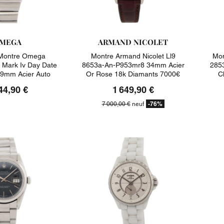
MEGA
ARMAND NICOLET
ontre Omega
Montre Armand Nicolet Ll9
Mon
Mark Iv Day Date
8653a-An-P953mr8 34mm Acier
285
9mm Acier Auto
Or Rose 18k Diamants 7000€
C
Watch
44,90 €
1 649,90 €
-76%
7 000,00 €
neuf