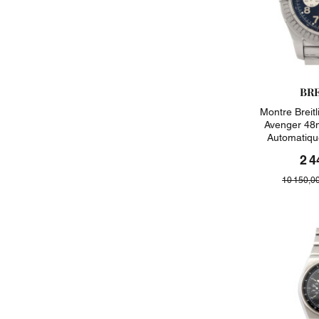
BR
Montre Breit
Avenger 48
Automatiqu
2 4
10 150,0