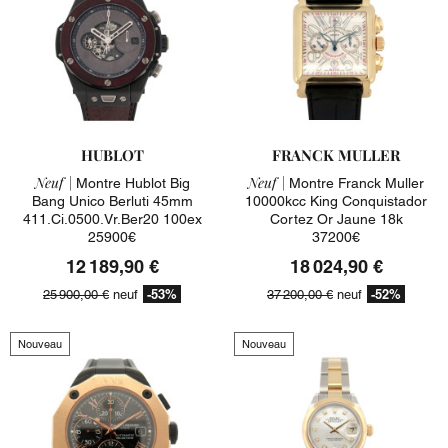
HUBLOT
FRANCK MULLER
Neuf |
Neuf |
Montre Hublot Big
Montre Franck Muller
Bang Unico Berluti 45mm
10000kcc King Conquistador
411.ci.0500.vr.ber20 100ex
Cortez Or Jaune 18k
25900€
37200€
12 189,90 €
18 024,90 €
-53%
-52%
25 900,00 €
neuf
37 200,00 €
neuf
Nouveau
Nouveau