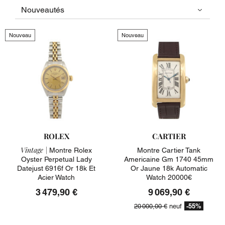
Nouveau
Nouveau
ROLEX
CARTIER
Vintage |
Montre Rolex
Montre Cartier Tank
Oyster Perpetual Lady
Americaine Gm 1740 45mm
Datejust 6916f Or 18k Et
Or Jaune 18k Automatic
Acier Watch
Watch 20000€
3 479,90 €
9 069,90 €
-55%
20 000,00 €
neuf