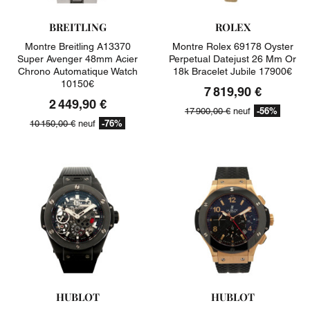
BREITLING
ROLEX
Montre Breitling A13370
Montre Rolex 69178 Oyster
Super Avenger 48mm Acier
Perpetual Datejust 26 Mm Or
Chrono Automatique Watch
18k Bracelet Jubile 17900€
10150€
7 819,90 €
2 449,90 €
-56%
17 900,00 €
neuf
-76%
10 150,00 €
neuf
HUBLOT
HUBLOT