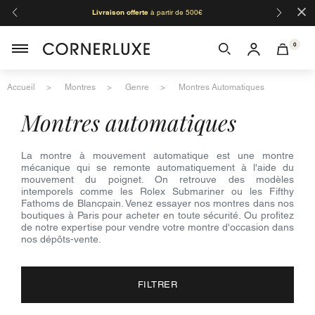
×
Livraison offerte
à partir de 500€
Orga
0
Accueil
Montres
Genre
Montres Automatiques
montres automatiques
La montre à mouvement automatique est une montre
mécanique qui se remonte automatiquement à l'aide du
mouvement du poignet. On retrouve des modèles
intemporels comme les Rolex Submariner ou les Fifthy
Fathoms de Blancpain. Venez essayer nos montres dans nos
boutiques à Paris pour acheter en toute sécurité. Ou profitez
de notre expertise pour vendre votre montre d'occasion dans
nos dépôts-vente.
FILTRER