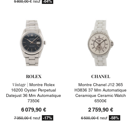
-64%
5 800,00 €
neuf
ROLEX
CHANEL
Vintage |
Montre Rolex
Montre Chanel J12 365
16200 Oyster Perpetual
H3836 37 Mm Automatique
Datejust 36 Mm Automatique
Ceramique Ceramic Watch
7350€
6500€
6 079,90 €
2 759,90 €
-17%
-58%
7 350,00 €
neuf
6 500,00 €
neuf