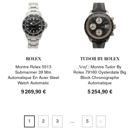
ROLEX
TUDOR BY ROLEX
Neuf |
Montre Rolex 5513
Montre Tudor By
Submariner 39 Mm
Rolex 79160 Oysterdate Big
Automatique En Acier Steel
Block Chronographe
Watch Automatic
Automatique
9 269,90 €
5 254,90 €
Suivant
1
2
3
…
5