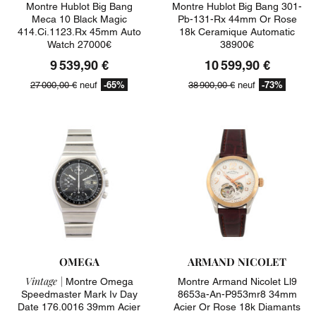
Montre Hublot Big Bang
Montre Hublot Big Bang 301-
Meca 10 Black Magic
Pb-131-Rx 44mm Or Rose
414.ci.1123.rx 45mm Auto
18k Ceramique Automatic
Watch 27000€
38900€
9 539,90 €
10 599,90 €
-65%
-73%
27 000,00 €
neuf
38 900,00 €
neuf
OMEGA
ARMAND NICOLET
Vintage |
Montre Omega
Montre Armand Nicolet Ll9
Speedmaster Mark Iv Day
8653a-An-P953mr8 34mm
Date 176.0016 39mm Acier
Acier Or Rose 18k Diamants