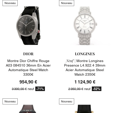
Nouveau
Nouveau
DIOR
LONGINES
Neuf |
Montre Dior Chiffre Rouge
Montre Longines
A03 084510 36mm En Acier
Presence L4.922.4 39mm
Automatique Steel Watch
Acier Automatique Steel
3300€
Watch 2350€
954,90 €
1 124,90 €
-71%
-52%
3 300,00 €
neuf
2 350,00 €
neuf
Nouveau
Nouveau