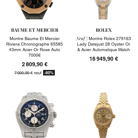
BAUME ET MERCIER
ROLEX
Neuf |
Montre Baume Et Mercier
Montre Rolex 279163
Riviera Chronographe 65585
Lady Datejust 28 Oyster Or
43mm Acier Or Rose Auto
& Acier Automatique Watch
7000€
16 949,90 €
2 809,90 €
-60%
7 000,00 €
neuf