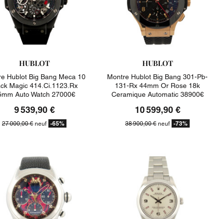
HUBLOT
HUBLOT
e Hublot Big Bang Meca 10
Montre Hublot Big Bang 301-Pb-
ack Magic 414.ci.1123.rx
131-Rx 44mm Or Rose 18k
5mm Auto Watch 27000€
Ceramique Automatic 38900€
9 539,90 €
10 599,90 €
-65%
-73%
27 000,00 €
neuf
38 900,00 €
neuf