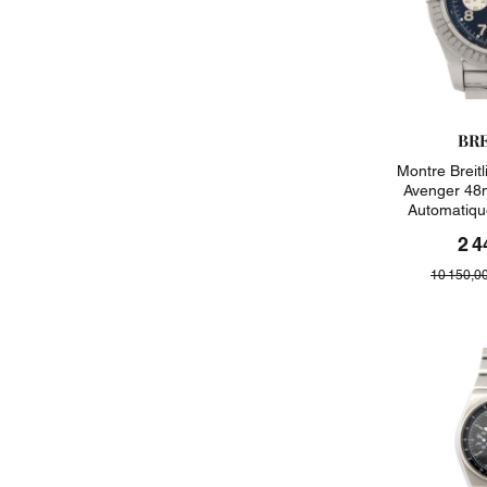
BR
Montre Breit
Avenger 48
Automatiqu
2 4
10 150,0