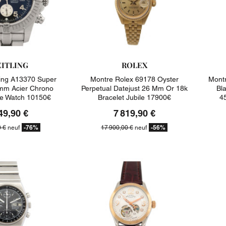
EITLING
ROLEX
ling A13370 Super
Montre Rolex 69178 Oyster
Montr
mm Acier Chrono
Perpetual Datejust 26 Mm Or 18k
Bl
e Watch 10150€
Bracelet Jubile 17900€
4
49,90 €
7 819,90 €
-76%
-56%
0 €
neuf
17 900,00 €
neuf