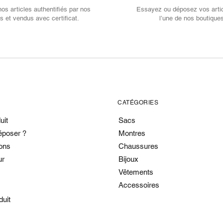
s articles authentifiés par nos
Essayez ou déposez vos arti
s et vendus avec certificat.
l’une de nos boutique
CATÉGORIES
uit
Sacs
époser ?
Montres
ons
Chaussures
ur
Bijoux
Vêtements
Accessoires
duit