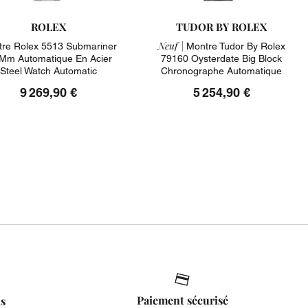
ROLEX
TUDOR BY ROLEX
Neuf |
re Rolex 5513 Submariner
Montre Tudor By Rolex
Mm Automatique En Acier
79160 Oysterdate Big Block
Steel Watch Automatic
Chronographe Automatique
9 269,90 €
5 254,90 €
Paiement sécurisé
is