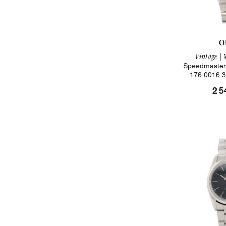
O
Vintage |
M
Speedmaster 
176.0016 3
2 5