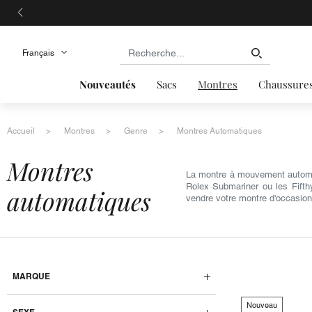
Nouveautés
Sacs
Montres
Chaussure
Accueil
Montres
Genre
Montres Automatiques
montres
La montre à mouvement automa
Rolex Submariner ou les Fifth
automatiques
vendre votre montre d'occasio
MARQUE
Nouveau