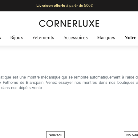
Livraison offerte
à partir de 500€
s
Bijoux
Vêtements
Accessoires
Marques
Notre 
tique est une montre mécanique qui se remonte automatiquement à l'aide 
y Fathoms de Blancpain. Venez essayer nos montres dans nos boutiques à P
n dans nos dépôts-vente.
Nouveau
Nouvea