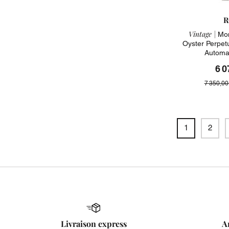
R
Vintage |
Mon
Oyster Perpet
Automa
6 0
7 350,00
1
2
Livraison express
A