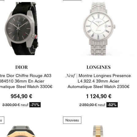
DIOR
LONGINES
Neuf |
re Dior Chiffre Rouge A03
Montre Longines Presence
084510 36mm En Acier
L4.922.4 39mm Acier
matique Steel Watch 3300€
Automatique Steel Watch 2350€
954,90 €
1 124,90 €
-71%
-52%
3 300,00 €
neuf
2 350,00 €
neuf
u
Nouveau