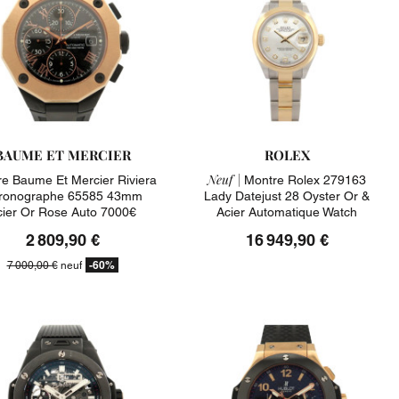
BAUME ET MERCIER
ROLEX
Neuf |
e Baume Et Mercier Riviera
Montre Rolex 279163
ronographe 65585 43mm
Lady Datejust 28 Oyster Or &
cier Or Rose Auto 7000€
Acier Automatique Watch
2 809,90 €
16 949,90 €
-60%
7 000,00 €
neuf