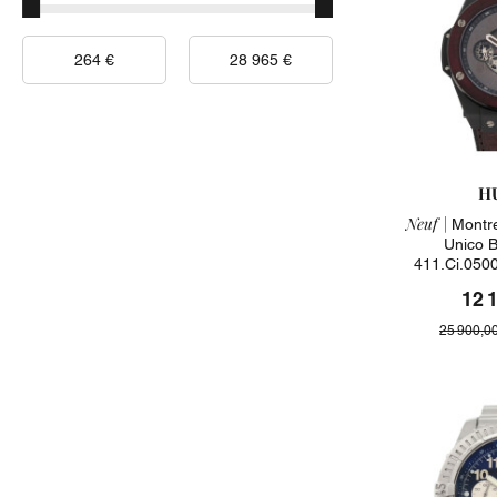
H
Neuf |
Montre
Unico 
411.ci.050
2
12 
25 900,0