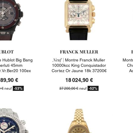
UBLOT
FRANCK MULLER
Neuf |
 Hublot Big Bang
Montre Franck Muller
Montr
Berluti 45mm
10000kcc King Conquistador
Ch
0.vr.ber20 100ex
Cortez Or Jaune 18k 37200€
A
5900€
189,90 €
18 024,90 €
-53%
-52%
0 €
neuf
37 200,00 €
neuf