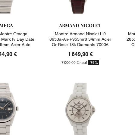
MEGA
ARMAND NICOLET
ontre Omega
Montre Armand Nicolet Ll9
Mon
Mark Iv Day Date
8653a-An-P953mr8 34mm Acier
285
9mm Acier Auto
Or Rose 18k Diamants 7000€
C
Watch
44,90 €
1 649,90 €
-76%
7 000,00 €
neuf