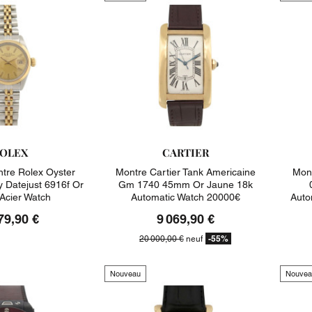
OLEX
CARTIER
tre Rolex Oyster
Montre Cartier Tank Americaine
Mont
y Datejust 6916f Or
Gm 1740 45mm Or Jaune 18k
 Acier Watch
Automatic Watch 20000€
Auto
79,90 €
9 069,90 €
-55%
20 000,00 €
neuf
Nouveau
Nouvea