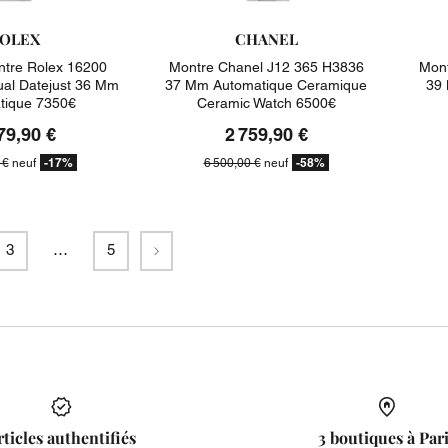
OLEX
CHANEL
tre Rolex 16200
Montre Chanel J12 365 H3836
Mont
ual Datejust 36 Mm
37 Mm Automatique Ceramique
39 
tique 7350€
Ceramic Watch 6500€
79,90 €
2 759,90 €
-17%
-58%
 €
neuf
6 500,00 €
neuf
Suivant
3
…
5
rticles authentifiés
3 boutiques à Par