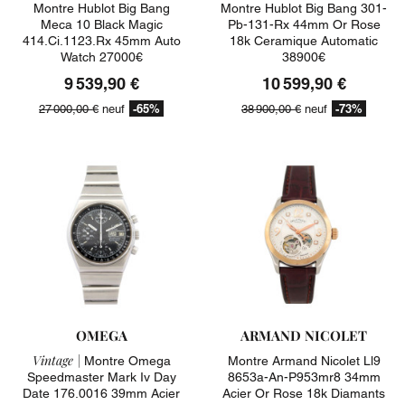
Montre Hublot Big Bang
Montre Hublot Big Bang 301-
Meca 10 Black Magic
Pb-131-Rx 44mm Or Rose
414.ci.1123.rx 45mm Auto
18k Ceramique Automatic
Watch 27000€
38900€
9 539,90 €
10 599,90 €
-65%
-73%
27 000,00 €
neuf
38 900,00 €
neuf
OMEGA
ARMAND NICOLET
Vintage |
Montre Omega
Montre Armand Nicolet Ll9
Speedmaster Mark Iv Day
8653a-An-P953mr8 34mm
Date 176.0016 39mm Acier
Acier Or Rose 18k Diamants