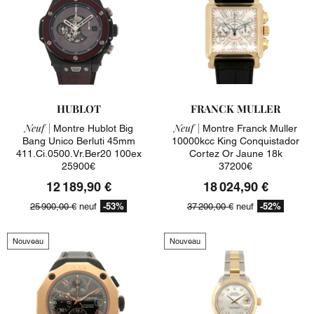
HUBLOT
FRANCK MULLER
Neuf |
Neuf |
Montre Hublot Big
Montre Franck Muller
Bang Unico Berluti 45mm
10000kcc King Conquistador
411.ci.0500.vr.ber20 100ex
Cortez Or Jaune 18k
25900€
37200€
12 189,90 €
18 024,90 €
-53%
-52%
25 900,00 €
neuf
37 200,00 €
neuf
Nouveau
Nouveau