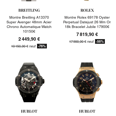
BREITLING
ROLEX
Montre Breitling A13370
Montre Rolex 69178 Oyster
Super Avenger 48mm Acier
Perpetual Datejust 26 Mm Or
Chrono Automatique Watch
18k Bracelet Jubile 17900€
10150€
7 819,90 €
2 449,90 €
-56%
17 900,00 €
neuf
-76%
10 150,00 €
neuf
HUBLOT
HUBLOT