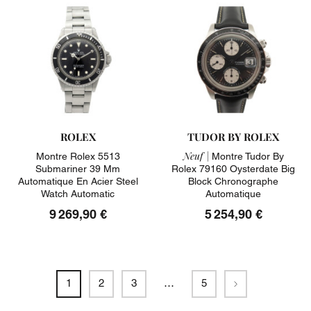
ROLEX
TUDOR BY ROLEX
Neuf |
Montre Rolex 5513
Montre Tudor By
Submariner 39 Mm
Rolex 79160 Oysterdate Big
Automatique En Acier Steel
Block Chronographe
Watch Automatic
Automatique
9 269,90 €
5 254,90 €
Suivant
1
2
3
…
5