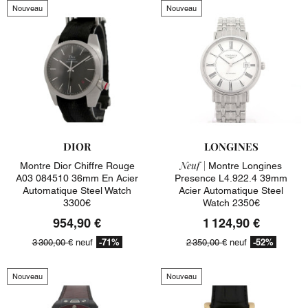
Nouveau
Nouveau
DIOR
LONGINES
Neuf |
Montre Dior Chiffre Rouge
Montre Longines
A03 084510 36mm En Acier
Presence L4.922.4 39mm
Automatique Steel Watch
Acier Automatique Steel
3300€
Watch 2350€
954,90 €
1 124,90 €
-71%
-52%
3 300,00 €
neuf
2 350,00 €
neuf
Nouveau
Nouveau