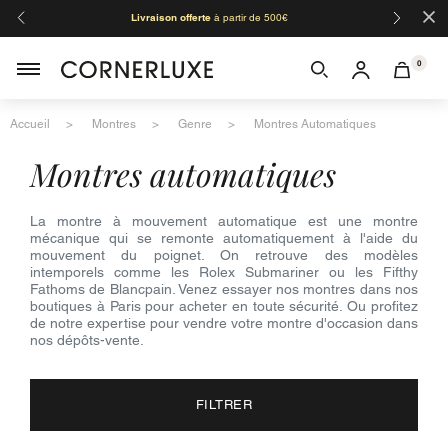
×
Livraison offerte
à partir de 500€
Orga
0
Accueil
Montres
Genre
Montres Automatiques
montres automatiques
La montre à mouvement automatique est une montre
mécanique qui se remonte automatiquement à l'aide du
mouvement du poignet. On retrouve des modèles
intemporels comme les Rolex Submariner ou les Fifthy
Fathoms de Blancpain. Venez essayer nos montres dans nos
boutiques à Paris pour acheter en toute sécurité. Ou profitez
de notre expertise pour vendre votre montre d'occasion dans
nos dépôts-vente.
FILTRER