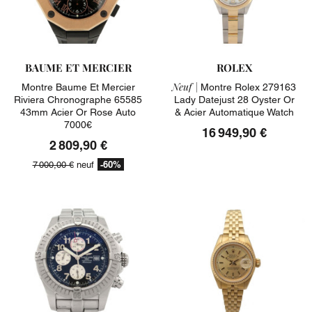
BAUME ET MERCIER
ROLEX
Neuf |
Montre Baume Et Mercier
Montre Rolex 279163
Riviera Chronographe 65585
Lady Datejust 28 Oyster Or
43mm Acier Or Rose Auto
& Acier Automatique Watch
7000€
16 949,90 €
2 809,90 €
-60%
7 000,00 €
neuf