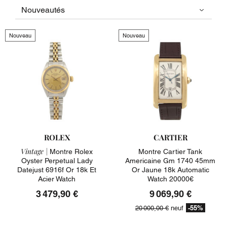
Nouveau
Nouveau
ROLEX
CARTIER
Vintage |
Montre Rolex
Montre Cartier Tank
Oyster Perpetual Lady
Americaine Gm 1740 45mm
Datejust 6916f Or 18k Et
Or Jaune 18k Automatic
Acier Watch
Watch 20000€
3 479,90 €
9 069,90 €
-55%
20 000,00 €
neuf