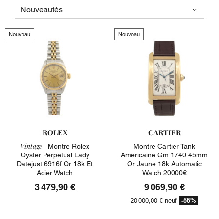
Nouveau
Nouveau
ROLEX
CARTIER
Vintage |
Montre Rolex
Montre Cartier Tank
Oyster Perpetual Lady
Americaine Gm 1740 45mm
Datejust 6916f Or 18k Et
Or Jaune 18k Automatic
Acier Watch
Watch 20000€
3 479,90 €
9 069,90 €
-55%
20 000,00 €
neuf