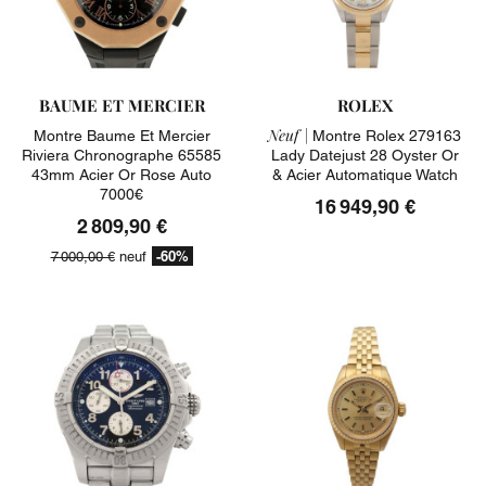
BAUME ET MERCIER
ROLEX
Neuf |
Montre Baume Et Mercier
Montre Rolex 279163
Riviera Chronographe 65585
Lady Datejust 28 Oyster Or
43mm Acier Or Rose Auto
& Acier Automatique Watch
7000€
16 949,90 €
2 809,90 €
-60%
7 000,00 €
neuf