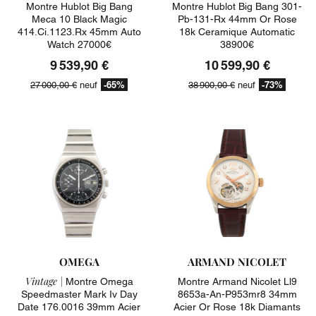
Montre Hublot Big Bang
Montre Hublot Big Bang 301-
Meca 10 Black Magic
Pb-131-Rx 44mm Or Rose
414.ci.1123.rx 45mm Auto
18k Ceramique Automatic
Watch 27000€
38900€
9 539,90 €
10 599,90 €
-65%
-73%
27 000,00 €
neuf
38 900,00 €
neuf
OMEGA
ARMAND NICOLET
Vintage |
Montre Omega
Montre Armand Nicolet Ll9
Speedmaster Mark Iv Day
8653a-An-P953mr8 34mm
Date 176.0016 39mm Acier
Acier Or Rose 18k Diamants