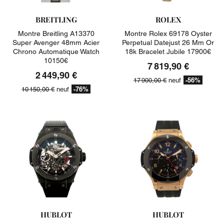
BREITLING
ROLEX
Montre Breitling A13370
Montre Rolex 69178 Oyster
Super Avenger 48mm Acier
Perpetual Datejust 26 Mm Or
Chrono Automatique Watch
18k Bracelet Jubile 17900€
10150€
7 819,90 €
2 449,90 €
-56%
17 900,00 €
neuf
-76%
10 150,00 €
neuf
HUBLOT
HUBLOT