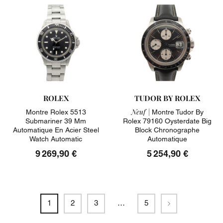
ROLEX
TUDOR BY ROLEX
Neuf |
Montre Rolex 5513
Montre Tudor By
Submariner 39 Mm
Rolex 79160 Oysterdate Big
Automatique En Acier Steel
Block Chronographe
Watch Automatic
Automatique
9 269,90 €
5 254,90 €
Suivant
1
2
3
…
5