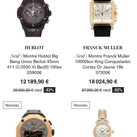
HUBLOT
FRANCK MULLER
Neuf |
Neuf |
Montre Hublot Big
Montre Franck Muller
Bang Unico Berluti 45mm
10000kcc King Conquistador
411.ci.0500.vr.ber20 100ex
Cortez Or Jaune 18k
25900€
37200€
12 189,90 €
18 024,90 €
-53%
-52%
25 900,00 €
neuf
37 200,00 €
neuf
Nouveau
Nouveau