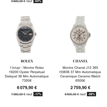
-64%
5 800,00 €
neuf
ROLEX
CHANEL
Vintage |
Montre Rolex
Montre Chanel J12 365
16200 Oyster Perpetual
H3836 37 Mm Automatique
Datejust 36 Mm Automatique
Ceramique Ceramic Watch
7350€
6500€
6 079,90 €
2 759,90 €
-17%
-58%
7 350,00 €
neuf
6 500,00 €
neuf