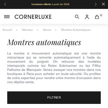
×
Livraison offerte
à partir de 500€
Orga
0
Accueil
Montres
Genre
Montres Automatiques
montres automatiques
La montre à mouvement automatique est une montre
mécanique qui se remonte automatiquement à l'aide du
mouvement du poignet. On retrouve des modèles
intemporels comme les Rolex Submariner ou les Fifthy
Fathoms de Blancpain. Venez essayer nos montres dans nos
boutiques à Paris pour acheter en toute sécurité. Ou profitez
de notre expertise pour vendre votre montre d'occasion dans
nos dépôts-vente.
FILTRER