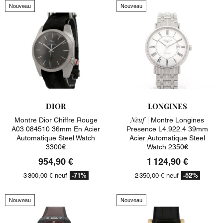
Nouveau
Nouveau
DIOR
LONGINES
Neuf |
Montre Dior Chiffre Rouge
Montre Longines
A03 084510 36mm En Acier
Presence L4.922.4 39mm
Automatique Steel Watch
Acier Automatique Steel
3300€
Watch 2350€
954,90 €
1 124,90 €
-71%
-52%
3 300,00 €
neuf
2 350,00 €
neuf
Nouveau
Nouveau