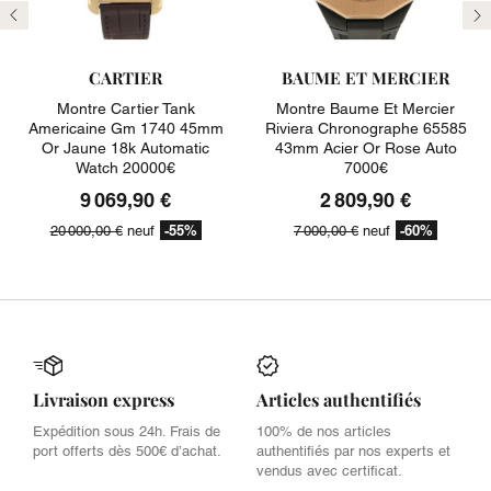
Précédent
Su
CARTIER
BAUME ET MERCIER
Montre Cartier Tank
Montre Baume Et Mercier
Americaine Gm 1740 45mm
Riviera Chronographe 65585
Or Jaune 18k Automatic
43mm Acier Or Rose Auto
Watch 20000€
7000€
9 069,90 €
2 809,90 €
-55%
-60%
20 000,00 €
neuf
7 000,00 €
neuf
Livraison express
Articles authentifiés
Expédition sous 24h. Frais de
100% de nos articles
port offerts dès 500€ d’achat.
authentifiés par nos experts et
vendus avec certificat.