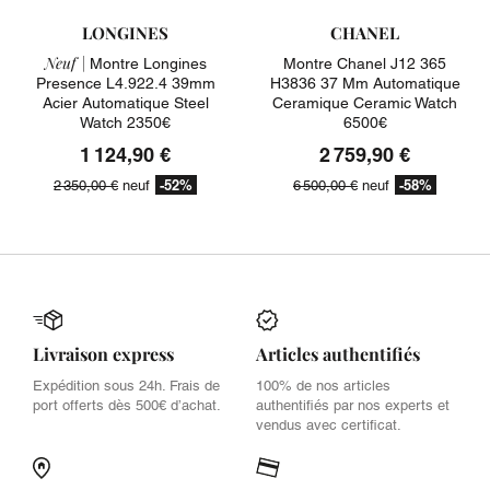
LONGINES
CHANEL
Neuf |
Montre Longines
Montre Chanel J12 365
Presence L4.922.4 39mm
H3836 37 Mm Automatique
Acier Automatique Steel
Ceramique Ceramic Watch
Watch 2350€
6500€
1 124,90 €
2 759,90 €
-52%
-58%
2 350,00 €
neuf
6 500,00 €
neuf
Livraison express
Articles authentifiés
Expédition sous 24h. Frais de
100% de nos articles
port offerts dès 500€ d’achat.
authentifiés par nos experts et
vendus avec certificat.