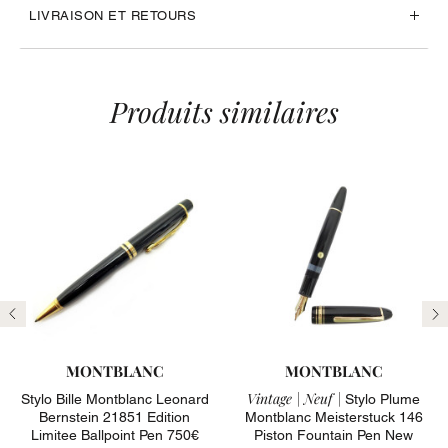
LIVRAISON ET RETOURS
Produits similaires
Précédent
Su
MONTBLANC
MONTBLANC
Vintage |
Neuf |
Stylo Bille Montblanc Leonard
Stylo Plume
Bernstein 21851 Edition
Montblanc Meisterstuck 146
Limitee Ballpoint Pen 750€
Piston Fountain Pen New