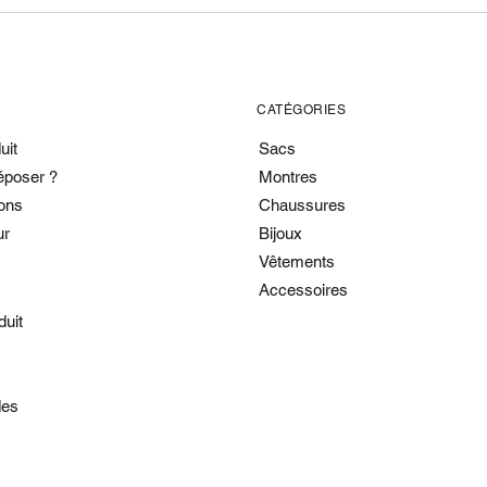
CATÉGORIES
uit
Sacs
époser ?
Montres
ons
Chaussures
ur
Bijoux
Vêtements
Accessoires
duit
es