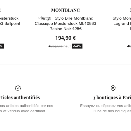
C
MONTBLANC
Vintage |
isterstuck
Stylo Bille Montblanc
Stylo Mon
 Ballpoint
Classique Meisterstuck Mb10883
Legrand 
Resine Noir 425€
194,90 €
0%
-54%
425,00 €
neuf
46
rticles authentifiés
3 boutiques à Par
s articles authentifiés par nos
Essayez ou déposez vos arti
s et vendus avec certificat.
l’une de nos boutique