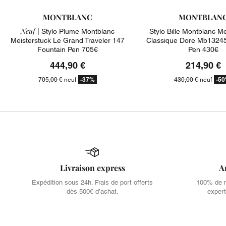
MONTBLANC
MONTBLAN
Neuf |
Stylo Plume Montblanc
Stylo Bille Montblanc Me
Meisterstuck Le Grand Traveler 147
Classique Dore Mb132453
Fountain Pen 705€
Pen 430€
444,90 €
214,90 €
-37%
-5
705,00 €
neuf
430,00 €
neuf
Livraison express
A
Expédition sous 24h. Frais de port offerts
100% de no
dès 500€ d’achat.
expert