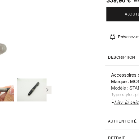
339,90 €
60
AJOUT
Prévenez-mo
DESCRIPTION
Accessoires d
Marque : M
Modèle : S
Type stylo : 
Sexe : Mixte
Lire la suit
Valeur du neu
Liste des doc
AUTHENTICITÉ
Ecrin
RETRAIT