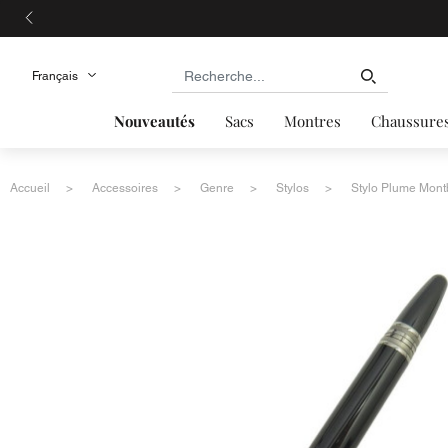
Nouveautés
Sacs
Montres
Chaussure
Accueil
Accessoires
Genre
Stylos
Stylo Plume Mont