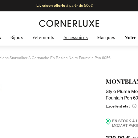
Livraison offerte
à partir de 500€
s
Bijoux
Vêtements
Accessoires
Marques
Notre 
blanc Starwalker A Cartouche En Resine Noire Fountain Pen 605€
MONTBLA
Stylo Plume Mo
Fountain Pen 6
Excellent etat
EN STOCK À 
MOZART PARIS