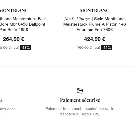
MONTBLANC
MONTBLANC
Neuf |
Vintage |
tblanc Meisterstuck Bille
Stylo Montblanc
Dore Mb10456 Ballpoint
Meisterstuck Plume A Piston 146
Pen Boite 465€
Fountain Pen 760€
264,90 €
424,90 €
-43%
-44%
5,00 €
neuf
760,00 €
neuf
Paiement sécurisé
is
Paiement totalement sécurisé par carte
cles dans
bancaire ou Apple Pay
s.