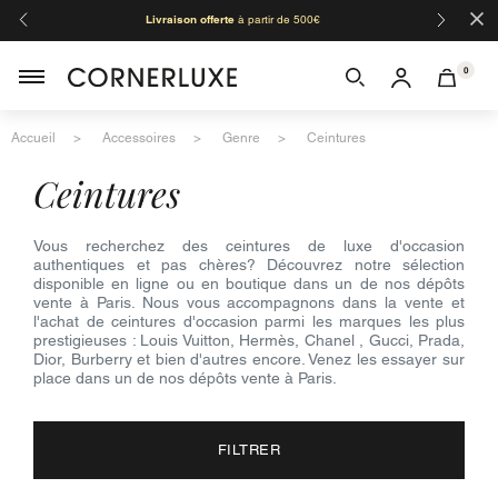
×
Livraison offerte
à partir de 500€
Orga
0
Accueil
Accessoires
Genre
Ceintures
ceintures
Vous recherchez des ceintures de luxe d'occasion
authentiques et pas chères? Découvrez notre sélection
disponible en ligne ou en boutique dans un de nos dépôts
vente à Paris. Nous vous accompagnons dans la vente et
l'achat de ceintures d'occasion parmi les marques les plus
prestigieuses : Louis Vuitton, Hermès, Chanel , Gucci, Prada,
Dior, Burberry et bien d'autres encore. Venez les essayer sur
place dans un de nos dépôts vente à Paris.
FILTRER