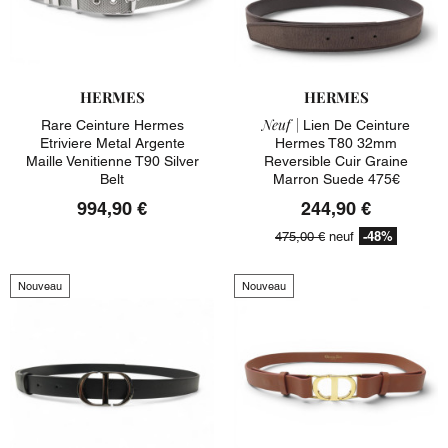
HERMES
HERMES
Neuf |
Rare Ceinture Hermes
Lien De Ceinture
Etriviere Metal Argente
Hermes T80 32mm
Maille Venitienne T90 Silver
Reversible Cuir Graine
Belt
Marron Suede 475€
994,90 €
244,90 €
-48%
475,00 €
neuf
Nouveau
Nouveau