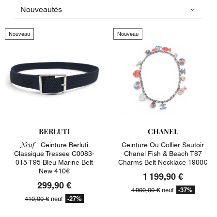
Nouveau
Nouveau
BERLUTI
CHANEL
Neuf |
Ceinture Berluti
Ceinture Ou Collier Sautoir
Classique Tressee C0083-
Chanel Fish & Beach T87
015 T95 Bleu Marine Belt
Charms Belt Necklace 1900€
New 410€
1 199,90 €
299,90 €
-37%
1 900,00 €
neuf
-27%
410,00 €
neuf