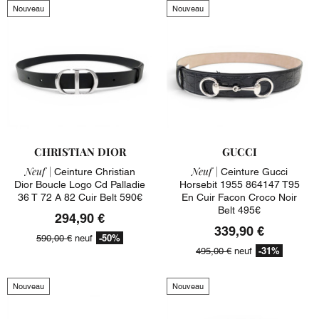
Nouveau
Nouveau
CHRISTIAN DIOR
GUCCI
Neuf |
Neuf |
Ceinture Christian
Ceinture Gucci
Dior Boucle Logo Cd Palladie
Horsebit 1955 864147 T95
36 T 72 A 82 Cuir Belt 590€
En Cuir Facon Croco Noir
Belt 495€
294,90 €
339,90 €
-50%
590,00 €
neuf
-31%
495,00 €
neuf
Nouveau
Nouveau