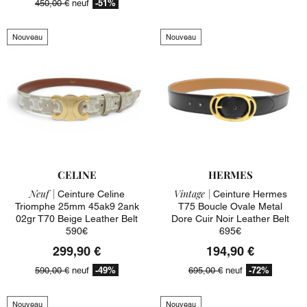
-51%
450,00 €
neuf
Nouveau
Nouveau
CELINE
HERMES
Neuf |
Vintage |
Ceinture Celine
Ceinture Hermes
Triomphe 25mm 45ak9 2ank
T75 Boucle Ovale Metal
02gr T70 Beige Leather Belt
Dore Cuir Noir Leather Belt
590€
695€
299,90 €
194,90 €
-49%
-72%
590,00 €
neuf
695,00 €
neuf
Nouveau
Nouveau