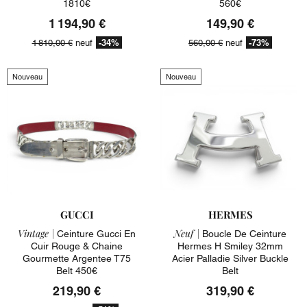
1810€
560€
1 194,90 €
149,90 €
-34%
-73%
1 810,00 €
neuf
560,00 €
neuf
Nouveau
Nouveau
GUCCI
HERMES
Vintage |
Neuf |
Ceinture Gucci En
Boucle De Ceinture
Cuir Rouge & Chaine
Hermes H Smiley 32mm
Gourmette Argentee T75
Acier Palladie Silver Buckle
Belt 450€
Belt
219,90 €
319,90 €