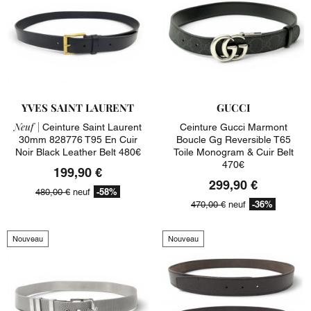
YVES SAINT LAURENT
GUCCI
Neuf |
Ceinture Saint Laurent
Ceinture Gucci Marmont
30mm 828776 T95 En Cuir
Boucle Gg Reversible T65
Noir Black Leather Belt 480€
Toile Monogram & Cuir Belt
470€
199,90 €
299,90 €
-58%
480,00 €
neuf
-36%
470,00 €
neuf
Nouveau
Nouveau