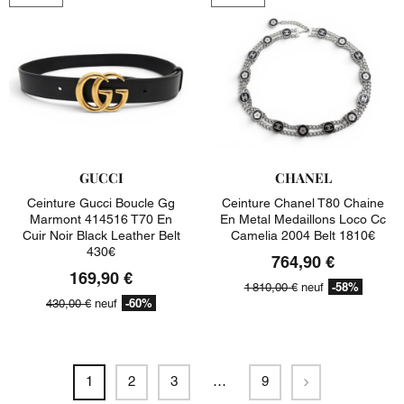
GUCCI
CHANEL
Ceinture Gucci Boucle Gg
Ceinture Chanel T80 Chaine
Marmont 414516 T70 En
En Metal Medaillons Loco Cc
Cuir Noir Black Leather Belt
Camelia 2004 Belt 1810€
430€
764,90 €
169,90 €
-58%
1 810,00 €
neuf
-60%
430,00 €
neuf
Suivant
1
2
3
…
9