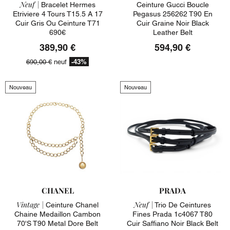
Neuf |
Bracelet Hermes
Ceinture Gucci Boucle
Etriviere 4 Tours T15.5 A 17
Pegasus 256262 T90 En
Cuir Gris Ou Ceinture T71
Cuir Graine Noir Black
690€
Leather Belt
389,90 €
594,90 €
-43%
690,00 €
neuf
Nouveau
Nouveau
CHANEL
PRADA
Vintage |
Neuf |
Ceinture Chanel
Trio De Ceintures
Chaine Medaillon Cambon
Fines Prada 1c4067 T80
70's T90 Metal Dore Belt
Cuir Saffiano Noir Black Belt