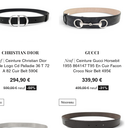
CHRISTIAN DIOR
GUCCI
f |
Neuf |
Ceinture Christian Dior
Ceinture Gucci Horsebit
le Logo Cd Palladie 36 T 72
1955 864147 T95 En Cuir Facon
A 82 Cuir Belt 590€
Croco Noir Belt 495€
294,90 €
339,90 €
-50%
-31%
590,00 €
neuf
495,00 €
neuf
u
Nouveau