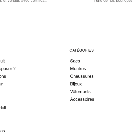
s et vendus avec certificat.
l’une de nos boutique
CATÉGORIES
uit
Sacs
époser ?
Montres
ons
Chaussures
ur
Bijoux
Vêtements
Accessoires
duit
es