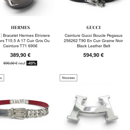
HERMES
GUCCI
|
Bracelet Hermes Etriviere
Ceinture Gucci Boucle Pegasus
urs T15.5 A 17 Cuir Gris Ou
256262 T90 En Cuir Graine Noir
Ceinture T71 690€
Black Leather Belt
389,90 €
594,90 €
-43%
690,00 €
neuf
u
Nouveau