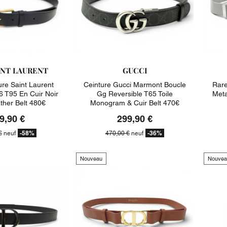
INT LAURENT
GUCCI
re Saint Laurent
Ceinture Gucci Marmont Boucle
Rare
T95 En Cuir Noir
Gg Reversible T65 Toile
Meta
ther Belt 480€
Monogram & Cuir Belt 470€
9,90 €
299,90 €
-58%
-36%
€
neuf
470,00 €
neuf
Nouveau
Nouvea