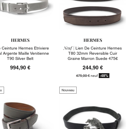
HERMES
HERMES
Neuf |
 Ceinture Hermes Etriviere
Lien De Ceinture Hermes
l Argente Maille Venitienne
T80 32mm Reversible Cuir
T90 Silver Belt
Graine Marron Suede 475€
994,90 €
244,90 €
-48%
475,00 €
neuf
u
Nouveau