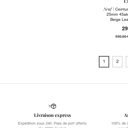
C
Neuf |
Ceintur
25mm 45ak9
Beige Lea
29
590,00 
1
2
Livraison express
A
Expédition sous 24h. Frais de port offerts
100% de no