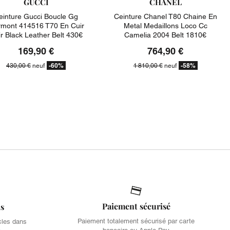
GUCCI
CHANEL
einture Gucci Boucle Gg
Ceinture Chanel T80 Chaine En
mont 414516 T70 En Cuir
Metal Medaillons Loco Cc
r Black Leather Belt 430€
Camelia 2004 Belt 1810€
169,90 €
764,90 €
-60%
-58%
430,00 €
neuf
1 810,00 €
neuf
Paiement sécurisé
is
Paiement totalement sécurisé par carte
cles dans