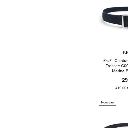
B
Neuf |
Ceintur
Tressee C00
Marine B
29
410,00 
Nouveau