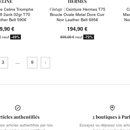
ELINE
HERMES
Vintage |
e Celine Triomphe
Ceinture Hermes T75
C
 2ank 02gr T70
Boucle Ovale Metal Dore Cuir
Mar
ther Belt 590€
Noir Leather Belt 695€
Noi
9,90 €
194,90 €
-49%
-72%
€
neuf
695,00 €
neuf
Suivant
3
…
9
rticles authentifiés
3 boutiques à Par
s articles authentifiés par nos
Essayez ou déposez vos arti