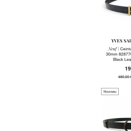
YVES SA
Neuf |
Ceintu
30mm 828776 
Black Lea
19
480,00 
Nouveau