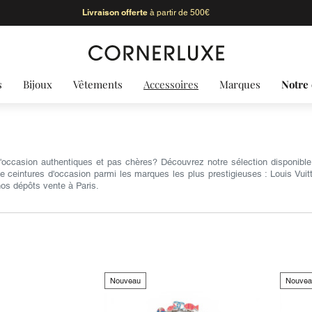
Livraison offerte
à partir de 500€
s
Bijoux
Vêtements
Accessoires
Marques
Notre 
'occasion authentiques et pas chères? Découvrez notre sélection disponibl
 ceintures d'occasion parmi les marques les plus prestigieuses : Louis Vuitt
os dépôts vente à Paris.
Nouveau
Nouvea