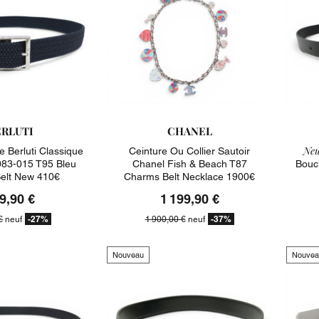
ERLUTI
CHANEL
Neu
e Berluti Classique
Ceinture Ou Collier Sautoir
83-015 T95 Bleu
Chanel Fish & Beach T87
Bouc
elt New 410€
Charms Belt Necklace 1900€
9,90 €
1 199,90 €
-27%
-37%
€
neuf
1 900,00 €
neuf
Nouveau
Nouvea