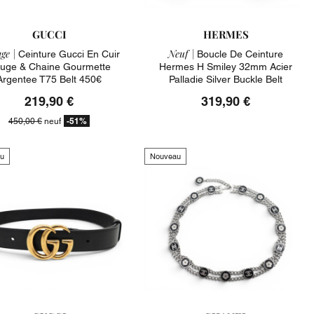
GUCCI
HERMES
ge |
Neuf |
Ceinture Gucci En Cuir
Boucle De Ceinture
uge & Chaine Gourmette
Hermes H Smiley 32mm Acier
Argentee T75 Belt 450€
Palladie Silver Buckle Belt
219,90 €
319,90 €
-51%
450,00 €
neuf
u
Nouveau