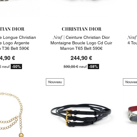
TIAN DIOR
CHRISTIAN DIOR
Neuf |
Neuf 
e Longue Christian
Ceinture Christian Dior
le Logo Argente
Montaigne Boucle Logo Cd Cuir
4 To
 T36 Belt 590€
Marron T65 Belt 590€
4,90 €
244,90 €
-50%
-58%
€
neuf
590,00 €
neuf
Nouveau
Nouvea