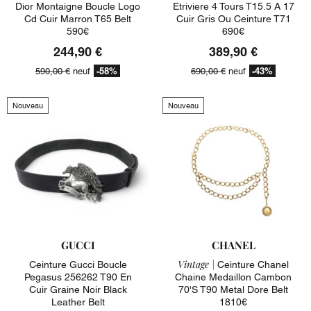
Dior Montaigne Boucle Logo
Etriviere 4 Tours T15.5 A 17
Cd Cuir Marron T65 Belt
Cuir Gris Ou Ceinture T71
590€
690€
244,90 €
389,90 €
-58%
-43%
590,00 €
neuf
690,00 €
neuf
Nouveau
Nouveau
GUCCI
CHANEL
Vintage |
Ceinture Gucci Boucle
Ceinture Chanel
Pegasus 256262 T90 En
Chaine Medaillon Cambon
Cuir Graine Noir Black
70's T90 Metal Dore Belt
Leather Belt
1810€