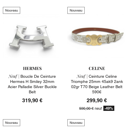
Nouveau
Nouveau
HERMES
CELINE
Neuf |
Neuf |
Boucle De Ceinture
Ceinture Celine
Hermes H Smiley 32mm
Triomphe 25mm 45ak9 2ank
Acier Palladie Silver Buckle
02gr T70 Beige Leather Belt
Belt
590€
319,90 €
299,90 €
-49%
590,00 €
neuf
Nouveau
Nouveau