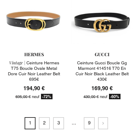
HERMES
GUCCI
Vintage |
Ceinture Hermes
Ceinture Gucci Boucle Gg
T75 Boucle Ovale Metal
Marmont 414516 T70 En
Dore Cuir Noir Leather Belt
Cuir Noir Black Leather Belt
695€
430€
194,90 €
169,90 €
-72%
-60%
695,00 €
neuf
430,00 €
neuf
Suivant
1
2
3
…
9