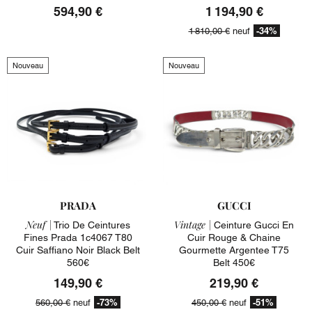
594,90 €
1 194,90 €
-34%
1 810,00 €
neuf
Nouveau
Nouveau
PRADA
GUCCI
Neuf |
Vintage |
Trio De Ceintures
Ceinture Gucci En
Fines Prada 1c4067 T80
Cuir Rouge & Chaine
Cuir Saffiano Noir Black Belt
Gourmette Argentee T75
560€
Belt 450€
149,90 €
219,90 €
-73%
-51%
560,00 €
neuf
450,00 €
neuf