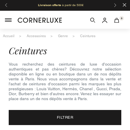
×
Livraison offerte
à partir de 500€
Orga
0
Accueil
Accessoires
Genre
Ceintures
ceintures
Vous recherchez des ceintures de luxe d'occasion
authentiques et pas chères? Découvrez notre sélection
disponible en ligne ou en boutique dans un de nos dépôts
vente à Paris. Nous vous accompagnons dans la vente et
l'achat de ceintures d'occasion parmi les marques les plus
prestigieuses : Louis Vuitton, Hermès, Chanel , Gucci, Prada,
Dior, Burberry et bien d'autres encore. Venez les essayer sur
place dans un de nos dépôts vente à Paris.
FILTRER