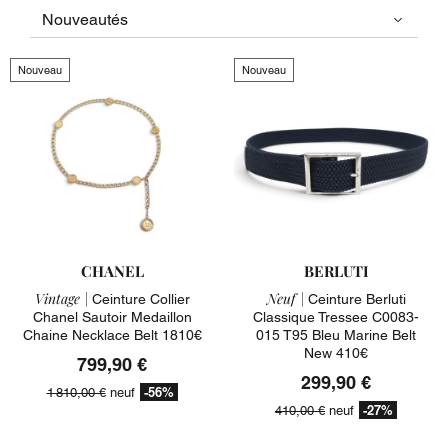
Nouveau
Nouveau
CHANEL
BERLUTI
Vintage |
Neuf |
Ceinture Collier
Ceinture Berluti
Chanel Sautoir Medaillon
Classique Tressee C0083-
Chaine Necklace Belt 1810€
015 T95 Bleu Marine Belt
New 410€
799,90 €
299,90 €
-56%
1 810,00 €
neuf
-27%
410,00 €
neuf