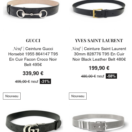
GUCCI
YVES SAINT LAURENT
Neuf |
Neuf |
Ceinture Gucci
Ceinture Saint Laurent
Horsebit 1955 864147 T95
30mm 828776 T95 En Cuir
En Cuir Facon Croco Noir
Noir Black Leather Belt 480€
Belt 495€
199,90 €
339,90 €
-58%
480,00 €
neuf
-31%
495,00 €
neuf
Nouveau
Nouveau