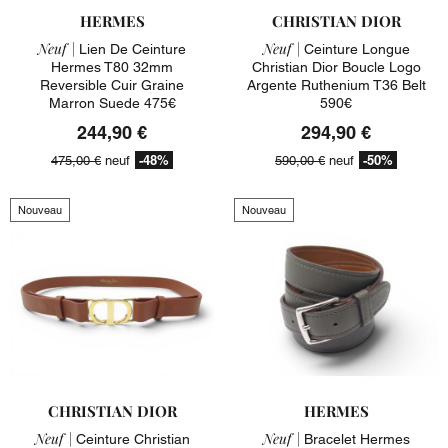
HERMES
CHRISTIAN DIOR
Neuf |
Neuf |
Lien De Ceinture
Ceinture Longue
Hermes T80 32mm
Christian Dior Boucle Logo
Reversible Cuir Graine
Argente Ruthenium T36 Belt
Marron Suede 475€
590€
244,90 €
294,90 €
-48%
-50%
475,00 €
neuf
590,00 €
neuf
Nouveau
Nouveau
CHRISTIAN DIOR
HERMES
Neuf |
Neuf |
Ceinture Christian
Bracelet Hermes