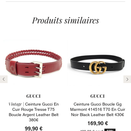
Produits similaires
Précédent
Su
GUCCI
GUCCI
Vintage |
Ceinture Gucci En
Ceinture Gucci Boucle Gg
Cuir Rouge Tresse T75
Marmont 414516 T70 En Cuir
Boucle Argent Leather Belt
Noir Black Leather Belt 430€
380€
169,90 €
99,90 €