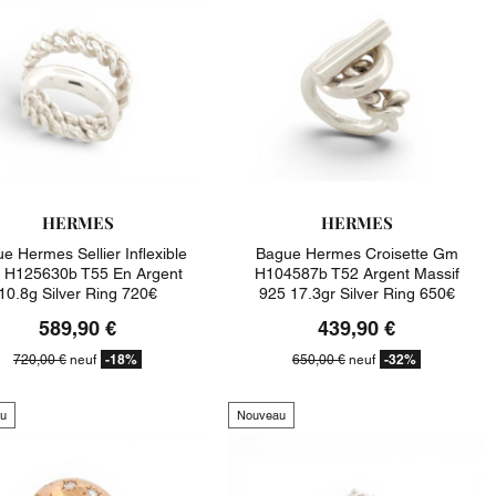
HERMES
HERMES
e Hermes Sellier Inflexible
Bague Hermes Croisette Gm
H125630b T55 En Argent
H104587b T52 Argent Massif
10.8g Silver Ring 720€
925 17.3gr Silver Ring 650€
589,90 €
439,90 €
-18%
-32%
720,00 €
neuf
650,00 €
neuf
u
Nouveau