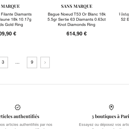
 MARQUE
SANS MARQUE
Vintag
 Filante Diamants
Bague Noeud T53 Or Blanc 18k
 Jaune 18k 10.17g
5.5gr Sertie 63 Diamants 0.63ct
52 E
s Gold Ring
Knot Diamonds Ring
09,90 €
614,90 €
Suivant
3
…
9
rticles authentifiés
3 boutiques à Par
s articles authentifiés par nos
Essayez ou déposez vos arti