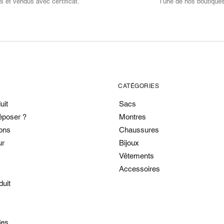
s et vendus avec certificat.
l’une de nos boutique
CATÉGORIES
uit
Sacs
époser ?
Montres
ons
Chaussures
ur
Bijoux
Vêtements
Accessoires
duit
es