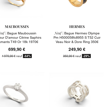
MAUBOUSSIN
HERMES
euf |
Neuf |
Bague Mauboussin
Bague Hermes Olympe
eur D'amour Citrine Saphirs
Pm H500058fc8955 S T52 Cuir
amants T49 Or 18k 1970€
Veau Noir & Dore Ring 350€
699,90 €
249,90 €
-64%
-29%
1 970,00 €
neuf
350,00 €
neuf