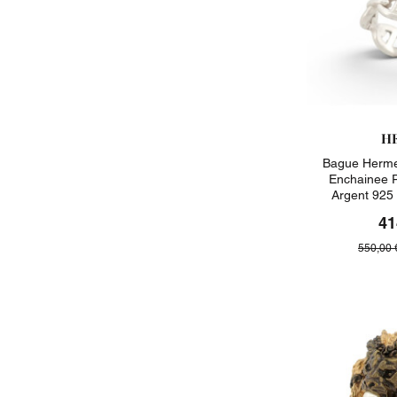
H
Bague Herme
Enchainee 
Argent 925
41
550,00 