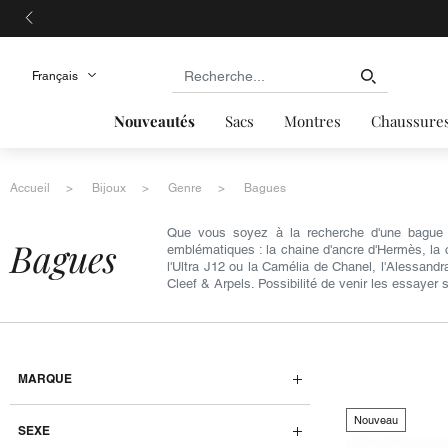
Nouveautés
Sacs
Montres
Chaussure
Accueil
Bijoux
Genre
Bagues
Que vous soyez à la recherche d'une bague f
bagues
emblématiques : la chaine d'ancre d'Hermès, la 
l'Ultra J12 ou la Camélia de Chanel, l'Alessand
Cleef & Arpels. Possibilité de venir les essayer
MARQUE
Nouveau
SEXE