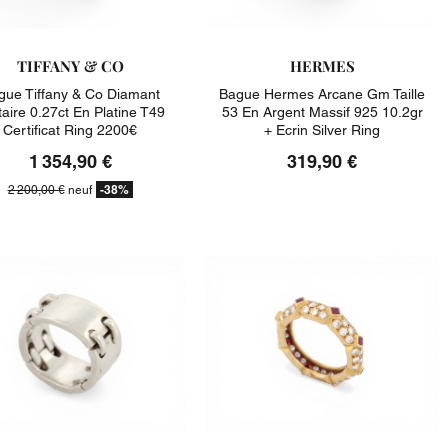
TIFFANY & CO
HERMES
gue Tiffany & Co Diamant
Bague Hermes Arcane Gm Taille
taire 0.27ct En Platine T49
53 En Argent Massif 925 10.2gr
Certificat Ring 2200€
+ Ecrin Silver Ring
1 354,90 €
319,90 €
-38%
2 200,00 €
neuf