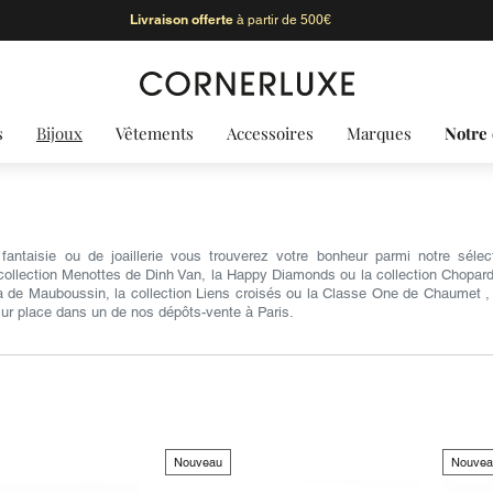
Livraison offerte
à partir de 500€
s
Bijoux
Vêtements
Accessoires
Marques
Notre 
antaisie ou de joaillerie vous trouverez votre bonheur parmi notre sél
collection Menottes de Dinh Van, la Happy Diamonds ou la collection Chopardis
ra de Mauboussin, la collection Liens croisés ou la Classe One de Chaumet , 
 sur place dans un de nos dépôts-vente à Paris.
Nouveau
Nouvea