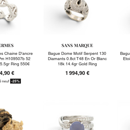
ERMES
SANS MARQUE
s Chaine D'ancre
Bague Dome Motif Serpent 130
Bagu
Pm H109507b 52
Diamants 0.8ct T48 En Or Blanc
Eto
 5.5gr Ring 550€
18k 14.4gr Gold Ring
4,90 €
1 994,90 €
-25%
€
neuf