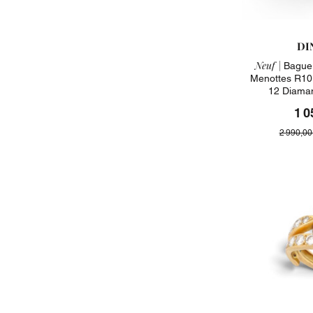
DI
Neuf |
Bague 
Menottes R10
12 Diaman
1 0
2 990,00