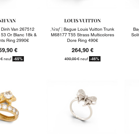
NH VAN
LOUIS VUITTON
Neuf |
Dinh Van 267512
Bague Louis Vuitton Trunk
Ba
 53 Or Blanc 18k &
M68177 T55 Strass Multicolores
Soli
ts Ring 2990€
Dore Ring 490€
59,90 €
264,90 €
-65%
-46%
 €
neuf
490,00 €
neuf