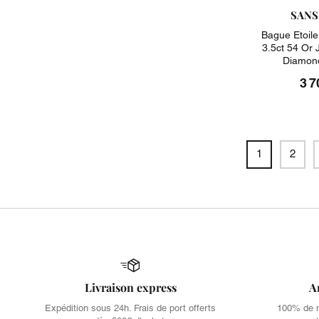
SANS
Bague Etoile
3.5ct 54 Or
Diamond
3 7
1
2
Livraison express
A
Expédition sous 24h. Frais de port offerts
100% de no