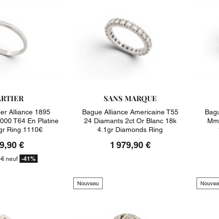
RTIER
SANS MARQUE
er Alliance 1895
Bague Alliance Americaine T55
Bagu
00 T64 En Platine
24 Diamants 2ct Or Blanc 18k
Mm 
gr Ring 1110€
4.1gr Diamonds Ring
9,90 €
1 979,90 €
-41%
 €
neuf
Nouveau
Nouvea