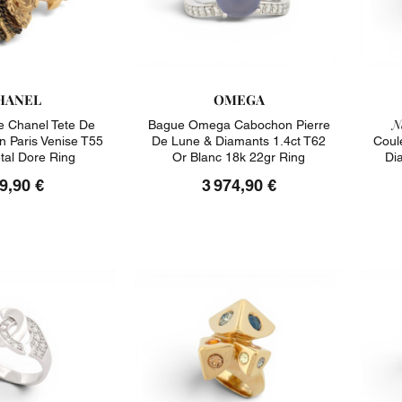
HANEL
OMEGA
N
 Chanel Tete De
Bague Omega Cabochon Pierre
on Paris Venise T55
De Lune & Diamants 1.4ct T62
Coul
tal Dore Ring
Or Blanc 18k 22gr Ring
Di
9,90 €
3 974,90 €