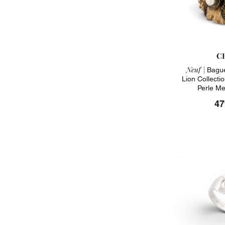
C
Neuf |
Bague
Lion Collecti
Perle Me
47