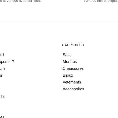
s et vendus avec certificat.
l’une de nos boutique
CATÉGORIES
uit
Sacs
époser ?
Montres
ons
Chaussures
ur
Bijoux
Vêtements
Accessoires
duit
es