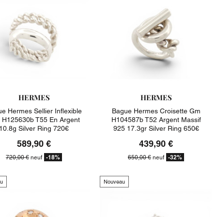
HERMES
HERMES
e Hermes Sellier Inflexible
Bague Hermes Croisette Gm
H125630b T55 En Argent
H104587b T52 Argent Massif
10.8g Silver Ring 720€
925 17.3gr Silver Ring 650€
589,90 €
439,90 €
-18%
-32%
720,00 €
neuf
650,00 €
neuf
u
Nouveau