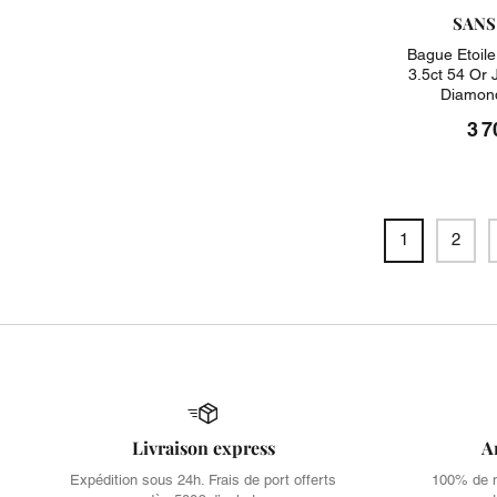
SANS
Bague Etoile
3.5ct 54 Or
Diamond
3 7
1
2
Livraison express
A
Expédition sous 24h. Frais de port offerts
100% de no