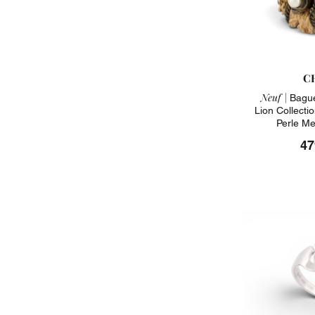
C
Neuf |
Bague
Lion Collecti
Perle Me
47