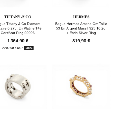
TIFFANY & CO
HERMES
gue Tiffany & Co Diamant
Bague Hermes Arcane Gm Taille
taire 0.27ct En Platine T49
53 En Argent Massif 925 10.2gr
Certificat Ring 2200€
+ Ecrin Silver Ring
1 354,90 €
319,90 €
-38%
2 200,00 €
neuf