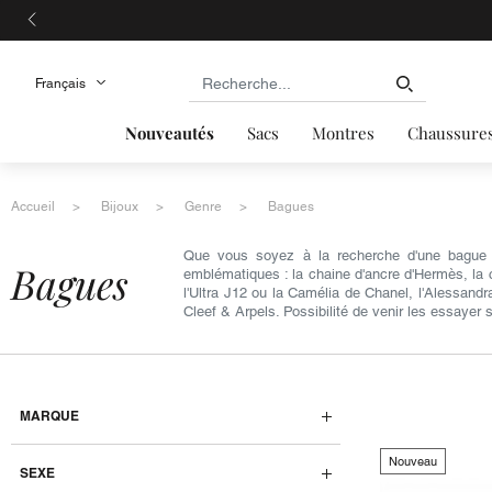
Nouveautés
Sacs
Montres
Chaussure
Accueil
Bijoux
Genre
Bagues
Que vous soyez à la recherche d'une bague f
bagues
emblématiques : la chaine d'ancre d'Hermès, la 
l'Ultra J12 ou la Camélia de Chanel, l'Alessand
Cleef & Arpels. Possibilité de venir les essayer
MARQUE
Nouveau
SEXE