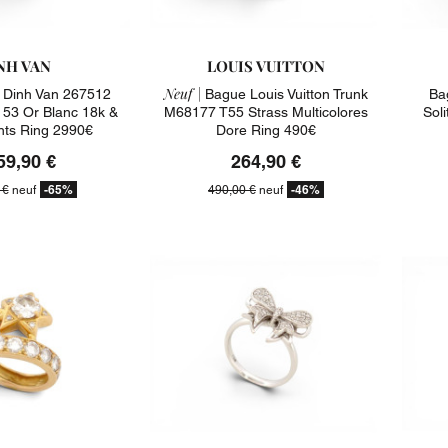
NH VAN
LOUIS VUITTON
Neuf |
Dinh Van 267512
Bague Louis Vuitton Trunk
Ba
 53 Or Blanc 18k &
M68177 T55 Strass Multicolores
Soli
ts Ring 2990€
Dore Ring 490€
59,90 €
264,90 €
-65%
-46%
 €
neuf
490,00 €
neuf