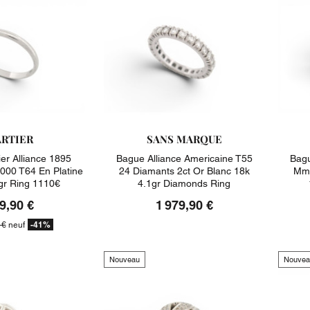
RTIER
SANS MARQUE
er Alliance 1895
Bague Alliance Americaine T55
Bagu
00 T64 En Platine
24 Diamants 2ct Or Blanc 18k
Mm 
gr Ring 1110€
4.1gr Diamonds Ring
9,90 €
1 979,90 €
-41%
 €
neuf
Nouveau
Nouvea