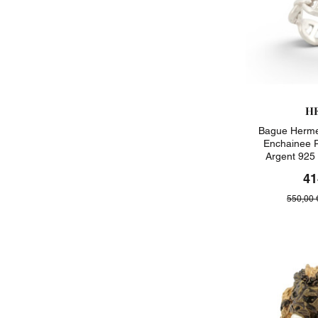
H
Bague Herme
Enchainee 
Argent 925
41
550,00 