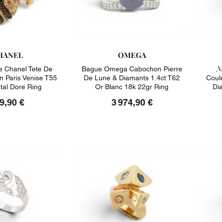
HANEL
OMEGA
N
 Chanel Tete De
Bague Omega Cabochon Pierre
on Paris Venise T55
De Lune & Diamants 1.4ct T62
Coul
tal Dore Ring
Or Blanc 18k 22gr Ring
Di
9,90 €
3 974,90 €