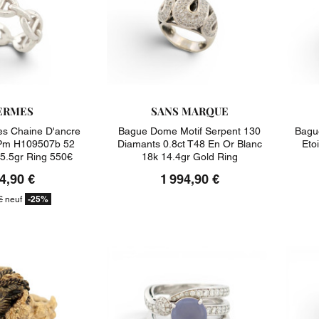
ERMES
SANS MARQUE
s Chaine D'ancre
Bague Dome Motif Serpent 130
Bagu
Pm H109507b 52
Diamants 0.8ct T48 En Or Blanc
Eto
 5.5gr Ring 550€
18k 14.4gr Gold Ring
4,90 €
1 994,90 €
-25%
€
neuf