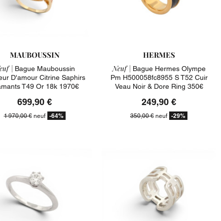
MAUBOUSSIN
HERMES
euf |
Neuf |
Bague Mauboussin
Bague Hermes Olympe
eur D'amour Citrine Saphirs
Pm H500058fc8955 S T52 Cuir
amants T49 Or 18k 1970€
Veau Noir & Dore Ring 350€
699,90 €
249,90 €
-64%
-29%
1 970,00 €
neuf
350,00 €
neuf