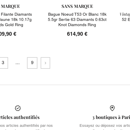
 MARQUE
SANS MARQUE
Vintag
 Filante Diamants
Bague Noeud T53 Or Blanc 18k
 Jaune 18k 10.17g
5.5gr Sertie 63 Diamants 0.63ct
52 E
s Gold Ring
Knot Diamonds Ring
09,90 €
614,90 €
Suivant
3
…
9
rticles authentifiés
3 boutiques à Par
s articles authentifiés par nos
Essayez ou déposez vos arti