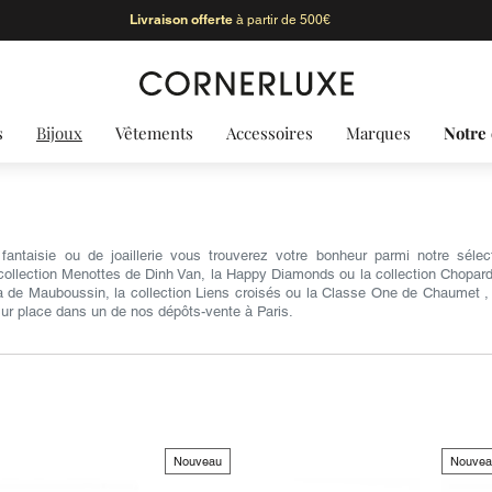
Livraison offerte
à partir de 500€
s
Bijoux
Vêtements
Accessoires
Marques
Notre 
antaisie ou de joaillerie vous trouverez votre bonheur parmi notre sél
collection Menottes de Dinh Van, la Happy Diamonds ou la collection Chopardis
ra de Mauboussin, la collection Liens croisés ou la Classe One de Chaumet , 
 sur place dans un de nos dépôts-vente à Paris.
Nouveau
Nouvea