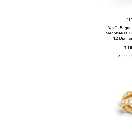
DI
Neuf |
Bague 
Menottes R10
12 Diaman
1 0
2 990,00