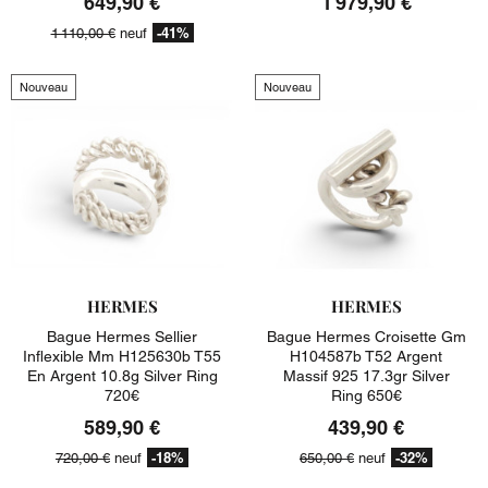
649,90 €
1 979,90 €
-41%
1 110,00 €
neuf
Nouveau
Nouveau
HERMES
HERMES
Bague Hermes Sellier
Bague Hermes Croisette Gm
Inflexible Mm H125630b T55
H104587b T52 Argent
En Argent 10.8g Silver Ring
Massif 925 17.3gr Silver
720€
Ring 650€
589,90 €
439,90 €
-18%
-32%
720,00 €
neuf
650,00 €
neuf