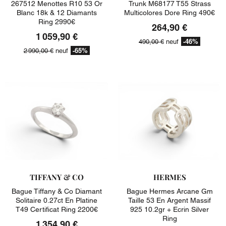
267512 Menottes R10 53 Or
Trunk M68177 T55 Strass
Blanc 18k & 12 Diamants
Multicolores Dore Ring 490€
Ring 2990€
264,90 €
1 059,90 €
-46%
490,00 €
neuf
-65%
2 990,00 €
neuf
TIFFANY & CO
HERMES
Bague Tiffany & Co Diamant
Bague Hermes Arcane Gm
Solitaire 0.27ct En Platine
Taille 53 En Argent Massif
T49 Certificat Ring 2200€
925 10.2gr + Ecrin Silver
Ring
1 354,90 €