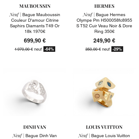
MAUBOUSSIN
HERMES
Neuf |
Neuf |
Bague Mauboussin
Bague Hermes
Couleur D'amour Citrine
Olympe Pm H500058fc8955
Saphirs Diamants T49 Or
S T52 Cuir Veau Noir & Dore
18k 1970€
Ring 350€
699,90 €
249,90 €
-64%
-29%
1 970,00 €
neuf
350,00 €
neuf
DINH VAN
LOUIS VUITTON
Neuf |
Neuf |
Bague Dinh Van
Bague Louis Vuitton