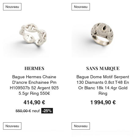
Nouveau
Nouveau
HERMES
SANS MARQUE
Bague Hermes Chaine
Bague Dome Motif Serpent
D'ancre Enchainee Pm
130 Diamants 0.8ct T48 En
H109507b 52 Argent 925
Or Blanc 18k 14.4gr Gold
5.5gr Ring 550€
Ring
414,90 €
1 994,90 €
-25%
550,00 €
neuf
Nouveau
Nouveau