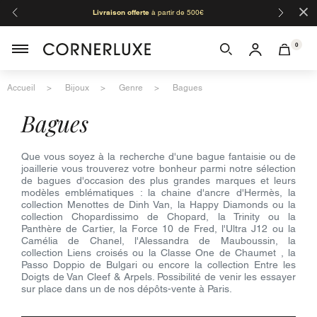
×
Livraison offerte
à partir de 500€
Orga
0
Accueil
Bijoux
Genre
Bagues
bagues
Que vous soyez à la recherche d'une bague fantaisie ou de
joaillerie vous trouverez votre bonheur parmi notre sélection
de bagues d'occasion des plus grandes marques et leurs
modèles emblématiques : la chaine d'ancre d'Hermès, la
collection Menottes de Dinh Van, la Happy Diamonds ou la
collection Chopardissimo de Chopard, la Trinity ou la
Panthère de Cartier, la Force 10 de Fred, l'Ultra J12 ou la
Camélia de Chanel, l'Alessandra de Mauboussin, la
collection Liens croisés ou la Classe One de Chaumet , la
Passo Doppio de Bulgari ou encore la collection Entre les
Doigts de Van Cleef & Arpels. Possibilité de venir les essayer
sur place dans un de nos dépôts-vente à Paris.