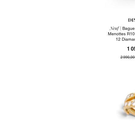
DI
Neuf |
Bague 
Menottes R10
12 Diaman
1 0
2 990,00