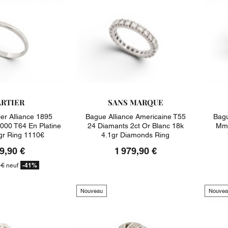
RTIER
SANS MARQUE
er Alliance 1895
Bague Alliance Americaine T55
Bagu
00 T64 En Platine
24 Diamants 2ct Or Blanc 18k
Mm 
gr Ring 1110€
4.1gr Diamonds Ring
9,90 €
1 979,90 €
-41%
 €
neuf
Nouveau
Nouvea