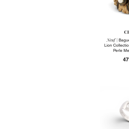
C
Neuf |
Bague
Lion Collecti
Perle Me
47