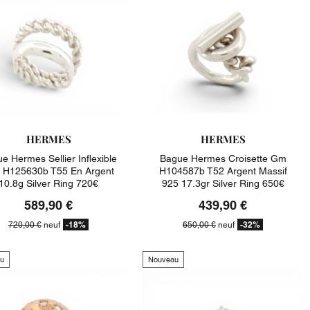
HERMES
HERMES
e Hermes Sellier Inflexible
Bague Hermes Croisette Gm
H125630b T55 En Argent
H104587b T52 Argent Massif
10.8g Silver Ring 720€
925 17.3gr Silver Ring 650€
589,90 €
439,90 €
-18%
-32%
720,00 €
neuf
650,00 €
neuf
u
Nouveau