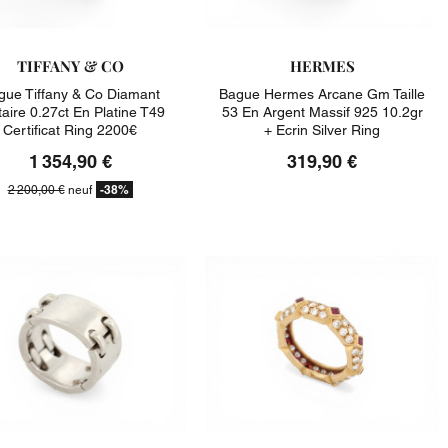
TIFFANY & CO
HERMES
gue Tiffany & Co Diamant
Bague Hermes Arcane Gm Taille
taire 0.27ct En Platine T49
53 En Argent Massif 925 10.2gr
Certificat Ring 2200€
+ Ecrin Silver Ring
1 354,90 €
319,90 €
-38%
2 200,00 €
neuf