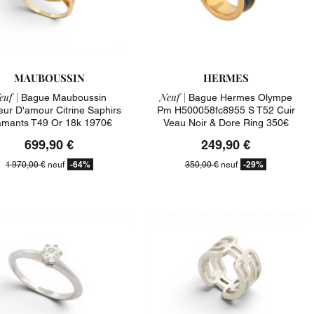
MAUBOUSSIN
HERMES
euf |
Neuf |
Bague Mauboussin
Bague Hermes Olympe
eur D'amour Citrine Saphirs
Pm H500058fc8955 S T52 Cuir
amants T49 Or 18k 1970€
Veau Noir & Dore Ring 350€
699,90 €
249,90 €
-64%
-29%
1 970,00 €
neuf
350,00 €
neuf