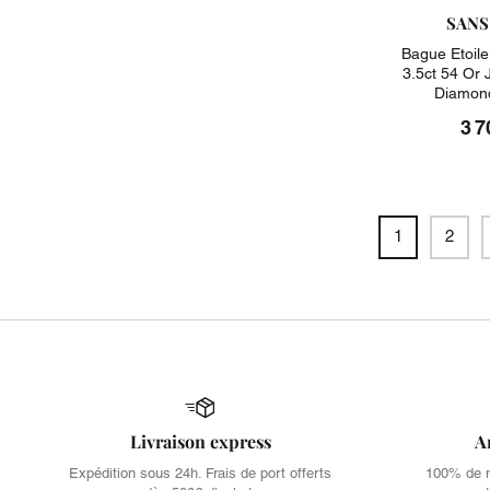
SANS
Bague Etoile
3.5ct 54 Or
Diamond
3 7
1
2
Livraison express
A
Expédition sous 24h. Frais de port offerts
100% de no