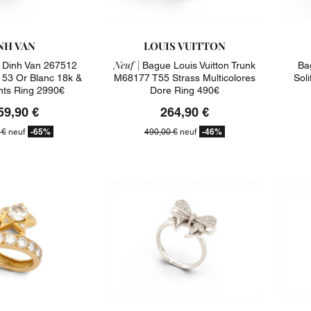
NH VAN
LOUIS VUITTON
Neuf |
Dinh Van 267512
Bague Louis Vuitton Trunk
Ba
 53 Or Blanc 18k &
M68177 T55 Strass Multicolores
Soli
ts Ring 2990€
Dore Ring 490€
59,90 €
264,90 €
-65%
-46%
 €
neuf
490,00 €
neuf