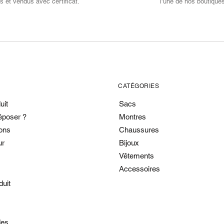
s et vendus avec certificat.
l’une de nos boutique
CATÉGORIES
uit
Sacs
époser ?
Montres
ons
Chaussures
ur
Bijoux
Vêtements
Accessoires
duit
es