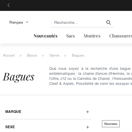
Nouveautés
Sacs
Montres
Chaussure
Accueil
Bijoux
Genre
Bagues
Que vous soyez à la recherche d'une bague f
bagues
emblématiques : la chaine d'ancre d'Hermès, la 
l'Ultra J12 ou la Camélia de Chanel, l'Alessand
Cleef & Arpels. Possibilité de venir les essayer
MARQUE
Nouveau
SEXE