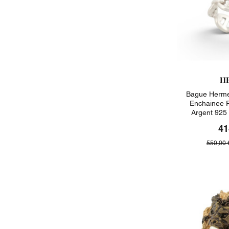
H
Bague Herme
Enchainee 
Argent 925
41
550,00 