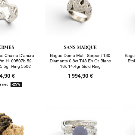
ERMES
SANS MARQUE
s Chaine D'ancre
Bague Dome Motif Serpent 130
Bagu
Pm H109507b 52
Diamants 0.8ct T48 En Or Blanc
Eto
 5.5gr Ring 550€
18k 14.4gr Gold Ring
4,90 €
1 994,90 €
-25%
€
neuf