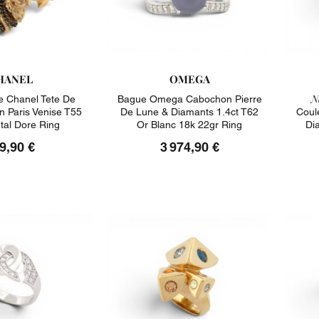
HANEL
OMEGA
N
 Chanel Tete De
Bague Omega Cabochon Pierre
on Paris Venise T55
De Lune & Diamants 1.4ct T62
Coul
tal Dore Ring
Or Blanc 18k 22gr Ring
Di
9,90 €
3 974,90 €