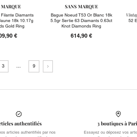
 MARQUE
SANS MARQUE
Vintag
 Filante Diamants
Bague Noeud T53 Or Blanc 18k
 Jaune 18k 10.17g
5.5gr Sertie 63 Diamants 0.63ct
52 E
s Gold Ring
Knot Diamonds Ring
09,90 €
614,90 €
Suivant
3
…
9
rticles authentifiés
3 boutiques à Par
s articles authentifiés par nos
Essayez ou déposez vos arti