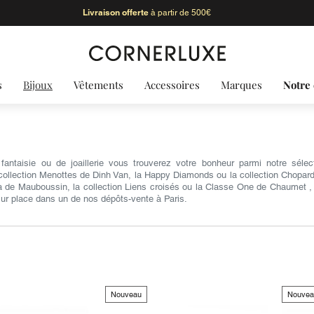
Livraison offerte
à partir de 500€
s
Bijoux
Vêtements
Accessoires
Marques
Notre 
antaisie ou de joaillerie vous trouverez votre bonheur parmi notre sél
collection Menottes de Dinh Van, la Happy Diamonds ou la collection Chopardis
ra de Mauboussin, la collection Liens croisés ou la Classe One de Chaumet , 
 sur place dans un de nos dépôts-vente à Paris.
Nouveau
Nouvea