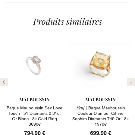
Produits similaires
Précédent
Su
MAUBOUSSIN
MAUBOUSSIN
Neuf |
Bague Mauboussin Sex Love
Bague Mauboussin
Touch T51 Diamants 0.31ct
Couleur D'amour Citrine
Or Blanc 18k Gold Ring
Saphirs Diamants T49 Or 18k
3690€
1970€
794,90 €
699,90 €