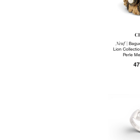
C
Neuf |
Bague
Lion Collecti
Perle Me
47