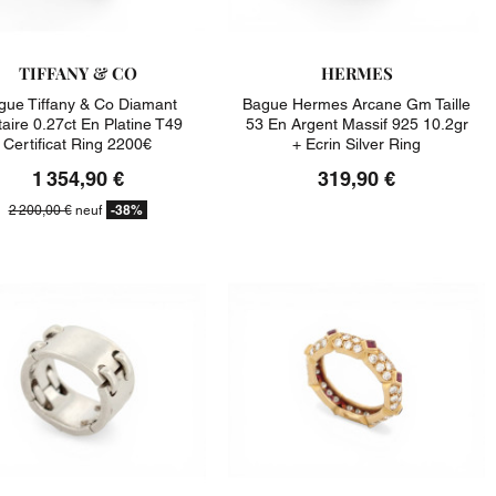
TIFFANY & CO
HERMES
gue Tiffany & Co Diamant
Bague Hermes Arcane Gm Taille
taire 0.27ct En Platine T49
53 En Argent Massif 925 10.2gr
Certificat Ring 2200€
+ Ecrin Silver Ring
1 354,90 €
319,90 €
-38%
2 200,00 €
neuf