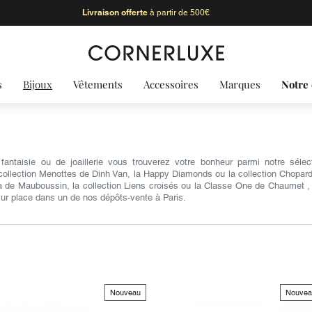
Livraison offerte
à partir de 500€
s
Bijoux
Vêtements
Accessoires
Marques
Notre 
antaisie ou de joaillerie vous trouverez votre bonheur parmi notre sél
collection Menottes de Dinh Van, la Happy Diamonds ou la collection Chopardis
ra de Mauboussin, la collection Liens croisés ou la Classe One de Chaumet , 
 sur place dans un de nos dépôts-vente à Paris.
Nouveau
Nouvea