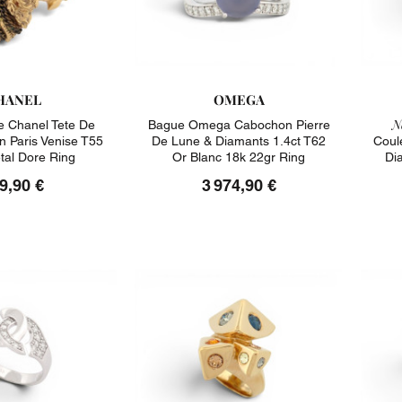
HANEL
OMEGA
N
 Chanel Tete De
Bague Omega Cabochon Pierre
on Paris Venise T55
De Lune & Diamants 1.4ct T62
Coul
tal Dore Ring
Or Blanc 18k 22gr Ring
Di
9,90 €
3 974,90 €