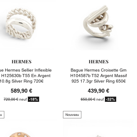
HERMES
HERMES
e Hermes Sellier Inflexible
Bague Hermes Croisette Gm
H125630b T55 En Argent
H104587b T52 Argent Massif
10.8g Silver Ring 720€
925 17.3gr Silver Ring 650€
589,90 €
439,90 €
-18%
-32%
720,00 €
neuf
650,00 €
neuf
u
Nouveau