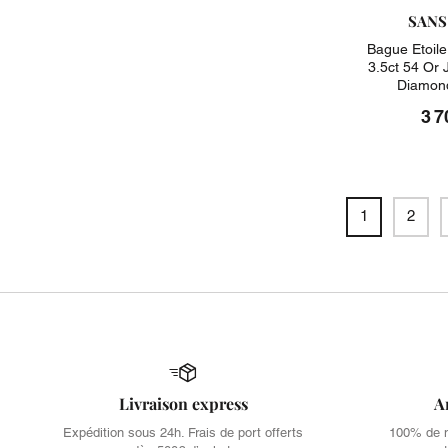
SANS
Bague Etoile
3.5ct 54 Or
Diamond
3 7
1
2
Livraison express
A
Expédition sous 24h. Frais de port offerts
100% de no