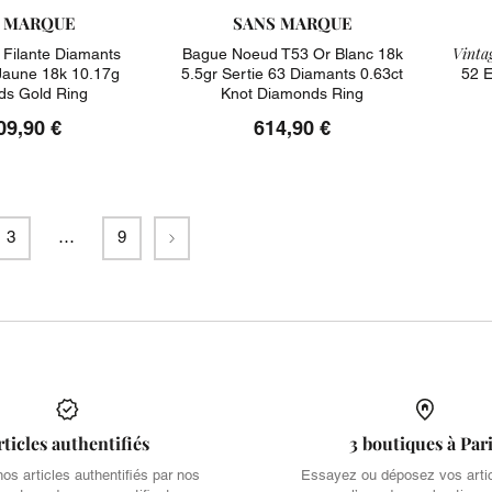
 MARQUE
SANS MARQUE
Vintag
 Filante Diamants
Bague Noeud T53 Or Blanc 18k
 Jaune 18k 10.17g
5.5gr Sertie 63 Diamants 0.63ct
52 E
s Gold Ring
Knot Diamonds Ring
09,90 €
614,90 €
Suivant
3
…
9
rticles authentifiés
3 boutiques à Par
s articles authentifiés par nos
Essayez ou déposez vos arti