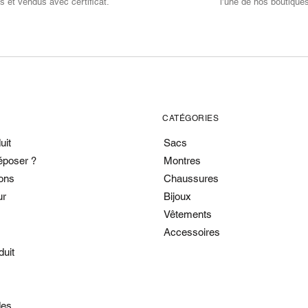
s et vendus avec certificat.
l’une de nos boutique
CATÉGORIES
uit
Sacs
époser ?
Montres
ons
Chaussures
ur
Bijoux
Vêtements
Accessoires
duit
es