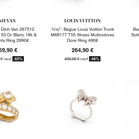
NH VAN
LOUIS VUITTON
Neuf |
Dinh Van 267512
Bague Louis Vuitton Trunk
Ba
 53 Or Blanc 18k &
M68177 T55 Strass Multicolores
Soli
ts Ring 2990€
Dore Ring 490€
59,90 €
264,90 €
-65%
-46%
 €
neuf
490,00 €
neuf