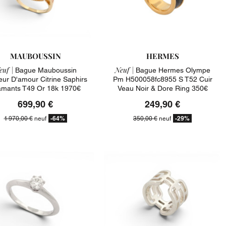
MAUBOUSSIN
HERMES
euf |
Neuf |
Bague Mauboussin
Bague Hermes Olympe
eur D'amour Citrine Saphirs
Pm H500058fc8955 S T52 Cuir
amants T49 Or 18k 1970€
Veau Noir & Dore Ring 350€
699,90 €
249,90 €
-64%
-29%
1 970,00 €
neuf
350,00 €
neuf