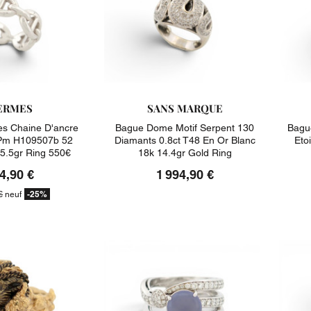
ERMES
SANS MARQUE
s Chaine D'ancre
Bague Dome Motif Serpent 130
Bagu
Pm H109507b 52
Diamants 0.8ct T48 En Or Blanc
Eto
 5.5gr Ring 550€
18k 14.4gr Gold Ring
4,90 €
1 994,90 €
-25%
€
neuf