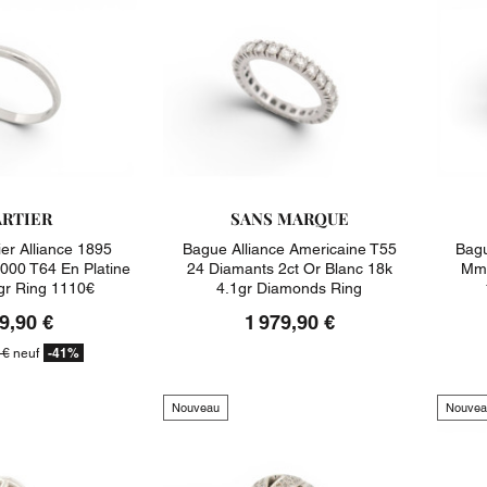
RTIER
SANS MARQUE
er Alliance 1895
Bague Alliance Americaine T55
Bagu
00 T64 En Platine
24 Diamants 2ct Or Blanc 18k
Mm 
gr Ring 1110€
4.1gr Diamonds Ring
9,90 €
1 979,90 €
-41%
 €
neuf
Nouveau
Nouvea