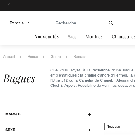
Nouveautés
Sacs
Montres
Chaussure
Accueil
Bijoux
Genre
Bagues
Que vous soyez à la recherche d'une bague f
bagues
emblématiques : la chaine d'ancre d'Hermès, la 
l'Ultra J12 ou la Camélia de Chanel, l'Alessand
Cleef & Arpels. Possibilité de venir les essayer
MARQUE
Nouveau
SEXE