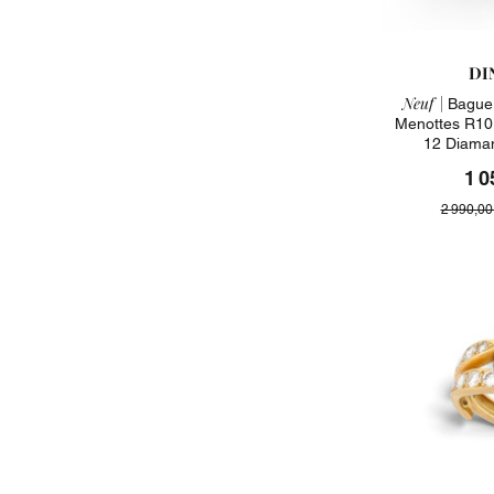
DI
Neuf |
Bague 
Menottes R10
12 Diaman
1 0
2 990,00