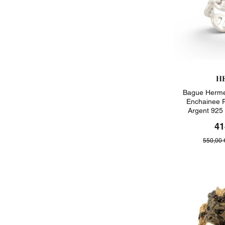
H
Bague Herme
Enchainee 
Argent 925
41
550,00 