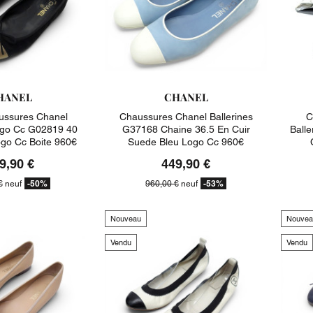
HANEL
CHANEL
ssures Chanel
Chaussures Chanel Ballerines
C
Logo Cc G02819 40
G37168 Chaine 36.5 En Cuir
Balle
ogo Cc Boite 960€
Suede Bleu Logo Cc 960€
9,90 €
449,90 €
-50%
-53%
€
neuf
960,00 €
neuf
Nouveau
Nouvea
Vendu
Vendu