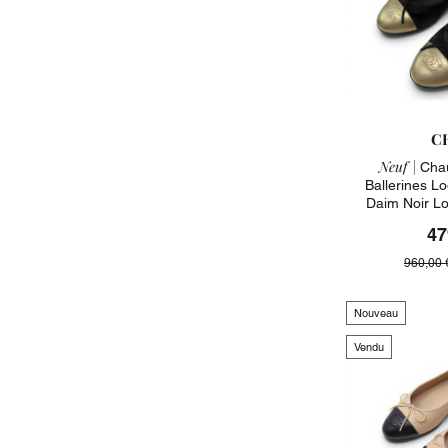
C
Neuf |
Chau
Ballerines 
Daim Noir L
47
960,00 
Nouveau
Vendu