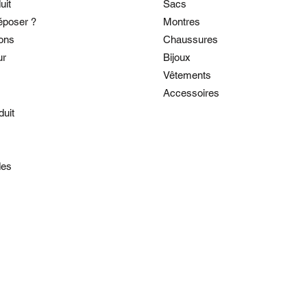
uit
Sacs
époser ?
Montres
ons
Chaussures
ur
Bijoux
Vêtements
Accessoires
duit
es