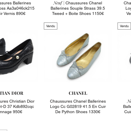
Neuf |
sures Ballerines
Chaussures Chanel
Cha
Cross Aa3a046ck215
Ballerines Souple Strass 39.5
Lo
ir Vernis 890€
Tweed + Boite Shoes 1150€
Ve
Vendu
Vendu
TIAN DIOR
CHANEL
Ne
res Christian Dior
Chaussures Chanel Ballerines
let-D 37 Kdb892cqc
Logo Cc G02819 41.5 En Cuir
Bal
annage 950€
De Python Shoes 1330€
Cui