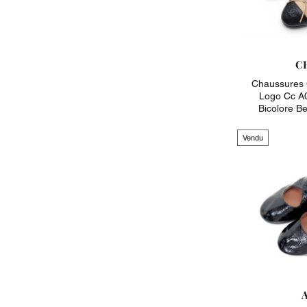
C
Chaussures 
Logo Cc A0
Bicolore B
Vendu