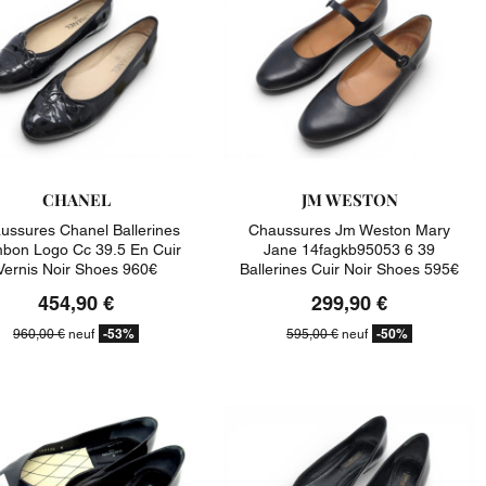
CHANEL
JM WESTON
ussures Chanel Ballerines
Chaussures Jm Weston Mary
bon Logo Cc 39.5 En Cuir
Jane 14fagkb95053 6 39
Vernis Noir Shoes 960€
Ballerines Cuir Noir Shoes 595€
454,90 €
299,90 €
-53%
-50%
960,00 €
neuf
595,00 €
neuf