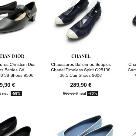
TIAN DIOR
CHANEL
res Christian Dior
Chaussures Ballerines Souples
Cha
nes Babies Cd
Chanel Timeless Spirit G25139
Cam
0 38 Shoes 950€
36.5 Cuir Shoes 960€
9,90 €
289,90 €
-58%
-70%
€
neuf
960,00 €
neuf