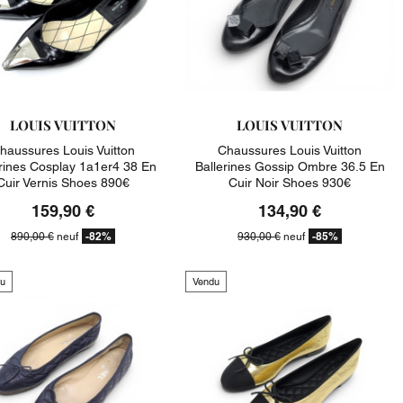
LOUIS VUITTON
LOUIS VUITTON
haussures Louis Vuitton
Chaussures Louis Vuitton
rines Cosplay 1a1er4 38 En
Ballerines Gossip Ombre 36.5 En
Cuir Vernis Shoes 890€
Cuir Noir Shoes 930€
159,90 €
134,90 €
-82%
-85%
890,00 €
neuf
930,00 €
neuf
u
Vendu