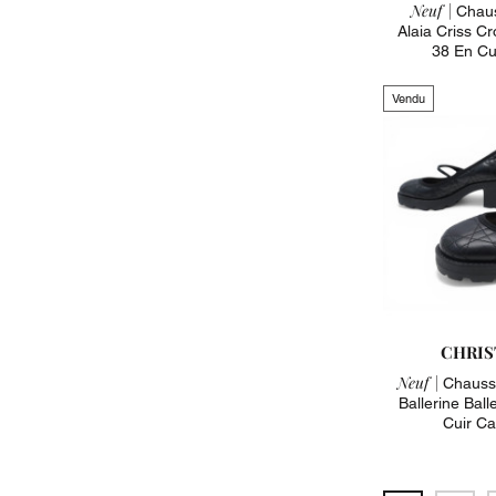
Neuf |
Chaus
Alaia Criss 
38 En Cu
Vendu
CHRIS
Neuf |
Chaussu
Ballerine Bal
Cuir C