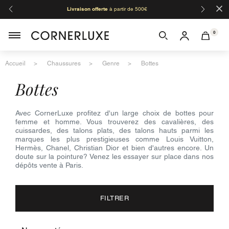
×
Livraison offerte
à partir de 500€
Orga
0
Accueil
Chaussures
Genre
Bottes
bottes
Avec CornerLuxe profitez d'un large choix de bottes pour
femme et homme. Vous trouverez des cavalières, des
cuissardes, des talons plats, des talons hauts parmi les
marques les plus prestigieuses comme Louis Vuitton,
Hermès, Chanel, Christian Dior et bien d'autres encore. Un
doute sur la pointure? Venez les essayer sur place dans nos
dépôts vente à Paris.
FILTRER