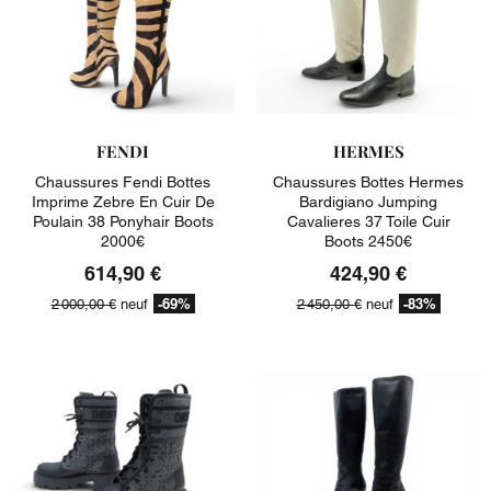
FENDI
HERMES
Chaussures Fendi Bottes
Chaussures Bottes Hermes
Imprime Zebre En Cuir De
Bardigiano Jumping
Poulain 38 Ponyhair Boots
Cavalieres 37 Toile Cuir
2000€
Boots 2450€
614,90 €
424,90 €
-69%
-83%
2 000,00 €
neuf
2 450,00 €
neuf