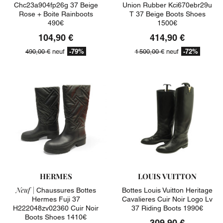
Chc23a904fp26g 37 Beige
Union Rubber Kci670ebr29u
Rose + Boite Rainboots
T 37 Beige Boots Shoes
490€
1500€
104,90 €
414,90 €
-79%
-72%
490,00 €
neuf
1 500,00 €
neuf
HERMES
LOUIS VUITTON
Neuf |
Chaussures Bottes
Bottes Louis Vuitton Heritage
Hermes Fuji 37
Cavalieres Cuir Noir Logo Lv
H222048zv02360 Cuir Noir
37 Riding Boots 1990€
Boots Shoes 1410€
309,90 €