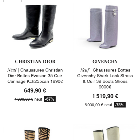
CHRISTIAN DIOR
GIVENCHY
Neuf |
Neuf |
Chaussures Christian
Chaussures Bottes
Dior Bottes Evasion 35 Cuir
Givenchy Shark Lock Strass
Cannage Kch255can 1990€
& Cuir 39 Boots Shoes
6000€
649,90 €
1 519,90 €
-67%
1 990,00 €
neuf
-75%
6 000,00 €
neuf