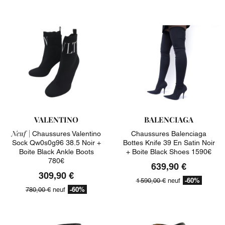
VALENTINO
BALENCIAGA
Neuf |
Chaussures Valentino
Chaussures Balenciaga
Sock Qw0s0g96 38.5 Noir +
Bottes Knife 39 En Satin Noir
Boite Black Ankle Boots
+ Boite Black Shoes 1590€
780€
639,90 €
309,90 €
-60%
1 590,00 €
neuf
-60%
780,00 €
neuf