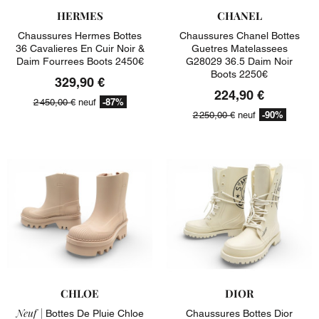
HERMES
CHANEL
Chaussures Hermes Bottes
Chaussures Chanel Bottes
36 Cavalieres En Cuir Noir &
Guetres Matelassees
Daim Fourrees Boots 2450€
G28029 36.5 Daim Noir
Boots 2250€
329,90 €
224,90 €
-87%
2 450,00 €
neuf
-90%
2 250,00 €
neuf
CHLOE
DIOR
Neuf |
Bottes De Pluie Chloe
Chaussures Bottes Dior