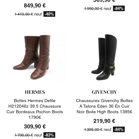
849,90 €
-84%
1 990,00 €
neuf
-40%
1 410,00 €
neuf
HERMES
GIVENCHY
Bottes Hermes Defile
Chaussures Givenchy Bottes
H212046z 39.5 Chaussure
A Talons Eden 36 En Cuir
Cuir Bordeaux Pochon Boots
Noir Boite High Boots 1395€
1790€
219,90 €
309,90 €
-84%
1 395,00 €
neuf
-83%
1 790,00 €
neuf