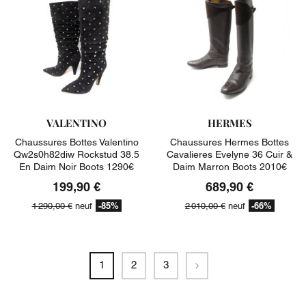
VALENTINO
HERMES
Chaussures Bottes Valentino
Chaussures Hermes Bottes
Qw2s0h82diw Rockstud 38.5
Cavalieres Evelyne 36 Cuir &
En Daim Noir Boots 1290€
Daim Marron Boots 2010€
199,90 €
689,90 €
-85%
-66%
1 290,00 €
neuf
2 010,00 €
neuf
Suivant
1
2
3