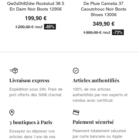
Qw2s0h82diw Rockstud 38.5
De Pluie Camelia 37
En Daim Noir Boots 1290€
Caoutchouc Noir Boots
Shoes 1300€
199,90 €
349,90 €
-85%
1 290,00 €
neuf
-73%
1 300,00 €
neuf
Livraison express
Articles authentifiés
Expédition sous 24h. Frais de
100% de nos articles
port offerts dès 500€ d’achat.
authentifiés par nos experts et
vendus avec certificat.
Paiement sécurisé
3 boutiques à Paris
Paiement totalement sécurisé
Essayez ou déposez vos
par carte bancaire ou Apple
articles dans l’une de nos