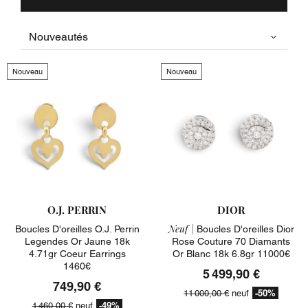
Nouveau
Nouveau
O.J. PERRIN
DIOR
Neuf |
Boucles D'oreilles O.j. Perrin
Boucles D'oreilles Dior
Legendes Or Jaune 18k
Rose Couture 70 Diamants
4.71gr Coeur Earrings
Or Blanc 18k 6.8gr 11000€
1460€
5 499,90 €
749,90 €
-50%
11 000,00 €
neuf
-49%
1 460,00 €
neuf