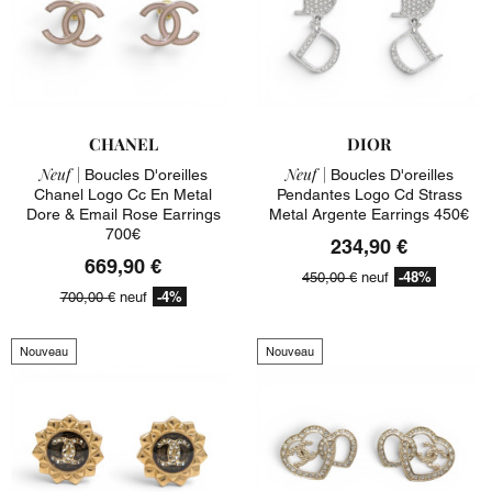
CHANEL
DIOR
Neuf |
Neuf |
Boucles D'oreilles
Boucles D'oreilles
Chanel Logo Cc En Metal
Pendantes Logo Cd Strass
Dore & Email Rose Earrings
Metal Argente Earrings 450€
700€
234,90 €
669,90 €
-48%
450,00 €
neuf
-4%
700,00 €
neuf
Nouveau
Nouveau