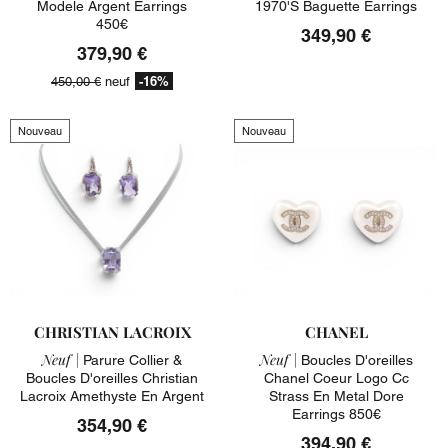
Modele Argent Earrings
1970's Baguette Earrings
450€
349,90 €
379,90 €
-16%
450,00 €
neuf
Nouveau
Nouveau
CHRISTIAN LACROIX
CHANEL
Neuf |
Neuf |
Parure Collier &
Boucles D'oreilles
Boucles D'oreilles Christian
Chanel Coeur Logo Cc
Lacroix Amethyste En Argent
Strass En Metal Dore
Earrings 850€
354,90 €
394,90 €