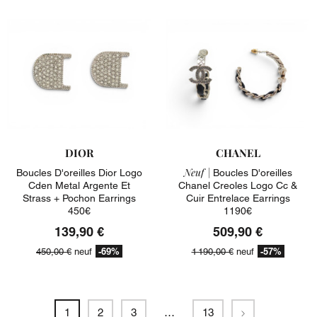
DIOR
CHANEL
Neuf |
Boucles D'oreilles Dior Logo
Boucles D'oreilles
Cden Metal Argente Et
Chanel Creoles Logo Cc &
Strass + Pochon Earrings
Cuir Entrelace Earrings
450€
1190€
139,90 €
509,90 €
-69%
-57%
450,00 €
neuf
1 190,00 €
neuf
Suivant
1
2
3
…
13