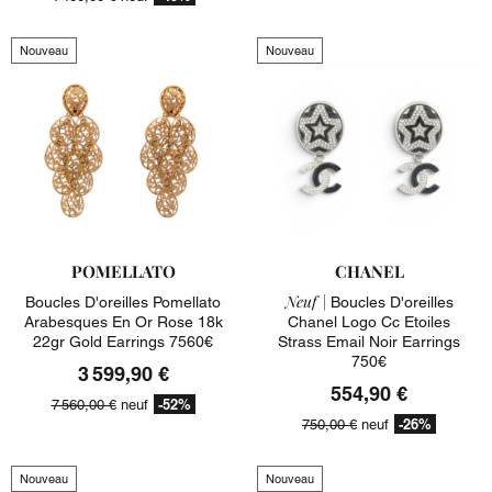
Nouveau
Nouveau
POMELLATO
CHANEL
Neuf |
Boucles D'oreilles Pomellato
Boucles D'oreilles
Arabesques En Or Rose 18k
Chanel Logo Cc Etoiles
22gr Gold Earrings 7560€
Strass Email Noir Earrings
750€
3 599,90 €
554,90 €
-52%
7 560,00 €
neuf
-26%
750,00 €
neuf
Nouveau
Nouveau