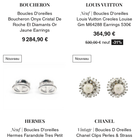
BOUCHERON
LOUIS VUITTON
Neuf |
Boucles D'oreilles
Boucles D'oreilles
Boucheron Onyx Cristal De
Louis Vuitton Creoles Louise
Roche Et Diamants Or
Gm M64288 Earrings 530€
Jaune Earrings
364,90 €
9 284,90 €
-31%
530,00 €
neuf
Nouveau
Nouveau
HERMES
CHANEL
Neuf |
Vintage |
Boucles D'oreilles
Boucles D Oreilles
Hermes Farandole Tres Petit
Chanel Clips Perles & Strass