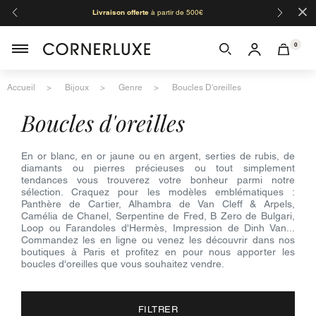
×
Livraison offerte
à partir de 500€
Orga
0
Accueil
Bijoux
Genre
Boucles D'oreilles
boucles d'oreilles
En or blanc, en or jaune ou en argent, serties de rubis, de
diamants ou pierres précieuses ou tout simplement
tendances vous trouverez votre bonheur parmi notre
sélection. Craquez pour les modèles emblématiques :
Panthère de Cartier, Alhambra de Van Cleff & Arpels,
Camélia de Chanel, Serpentine de Fred, B Zero de Bulgari,
Loop ou Farandoles d'Hermès, Impression de Dinh Van...
Commandez les en ligne ou venez les découvrir dans nos
boutiques à Paris et profitez en pour nous apporter les
boucles d'oreilles que vous souhaitez vendre.
FILTRER