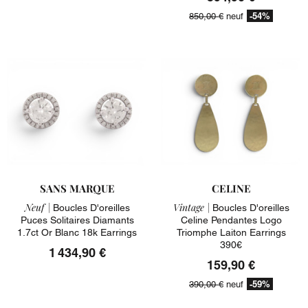
-54%
850,00 €
neuf
SANS MARQUE
CELINE
Neuf |
Vintage |
Boucles D'oreilles
Boucles D'oreilles
Puces Solitaires Diamants
Celine Pendantes Logo
1.7ct Or Blanc 18k Earrings
Triomphe Laiton Earrings
390€
1 434,90 €
159,90 €
-59%
390,00 €
neuf