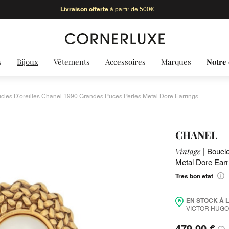
Livraison offerte
à partir de 500€
s
Bijoux
Vêtements
Accessoires
Marques
Notre 
cles D'oreilles Chanel 1990 Grandes Puces Perles Metal Dore Earrings
CHANEL
Vintage |
Boucle
Metal Dore Earr
Tres bon etat
EN STOCK À 
VICTOR HUGO 