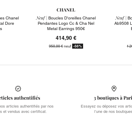
CHANEL
Neuf |
Neuf |
les Chanel
Boucles D'oreilles Chanel
Bo
al Dore
Pendantes Logo Cc & Cha Nel
Ab9508 L
s
Metal Earrings 950€
414,90 €
-56%
950,00 €
neuf
1 2
rticles authentifiés
3 boutiques à Par
s articles authentifiés par nos
Essayez ou déposez vos arti
s et vendus avec certificat.
l’une de nos boutique