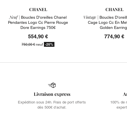
CHANEL
CHANEL
Neuf |
Vintage |
Boucles D'oreilles Chanel
Boucles D'oreil
Pendantes Logo Cc Pierre Rouge
Cage Logo Cc En Met
Dore Earrings 750€
Golden Earring
554,90 €
774,90 €
-26%
750,00 €
neuf
Livraison express
A
Expédition sous 24h. Frais de port offerts
100% de no
dès 500€ d’achat.
expert