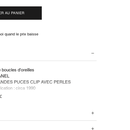
ER AU PANIER
i quand le prix baisse
 boucles d'oreilles
ANEL
RANDES PUCES CLIP AVEC PERLES
cation : circa 1990
e
e
uments et accessoires fournis :
TIQUES :