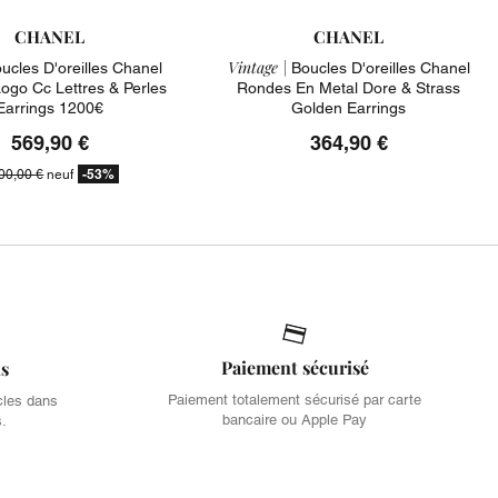
CHANEL
CHANEL
Vintage |
ucles D'oreilles Chanel
Boucles D'oreilles Chanel
ogo Cc Lettres & Perles
Rondes En Metal Dore & Strass
Earrings 1200€
Golden Earrings
569,90 €
364,90 €
-53%
00,00 €
neuf
Paiement sécurisé
is
Paiement totalement sécurisé par carte
cles dans
bancaire ou Apple Pay
s.