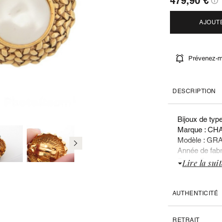
479,90 €
AJOUT
Prévenez-mo
DESCRIPTION
Bijoux de type
Marque : CH
Modèle : G
Année de fabri
Sexe : Femm
Lire la suit
Liste des doc
Aucun
AUTHENTICITÉ
CARACTERIS
RETRAIT