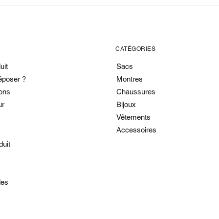
CATÉGORIES
uit
Sacs
époser ?
Montres
ons
Chaussures
ur
Bijoux
Vêtements
Accessoires
duit
es