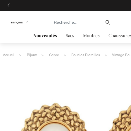
Nouveautés
Sacs
Montres
Chaussure
Accueil
Bijoux
Genre
Boucles D'oreilles
Vintage Bou