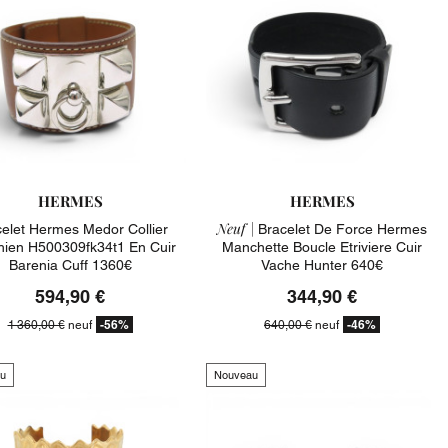
HERMES
HERMES
Neuf |
elet Hermes Medor Collier
Bracelet De Force Hermes
ien H500309fk34t1 En Cuir
Manchette Boucle Etriviere Cuir
Barenia Cuff 1360€
Vache Hunter 640€
594,90 €
344,90 €
-56%
-46%
1 360,00 €
neuf
640,00 €
neuf
u
Nouveau