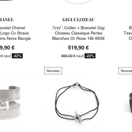
HANEL
GIGI CLOZEAU
Neuf |
acelet Chanel
Collier + Bracelet Gigi
B
Logo Cc Strass
Clozeau Classique Perles
Tsav
ine Noire Bangle
Blanches Or Rose 18k 665€
O
1700€
9,90 €
519,90 €
-42%
-22%
 €
neuf
665,00 €
neuf
Nouveau
Nouvea