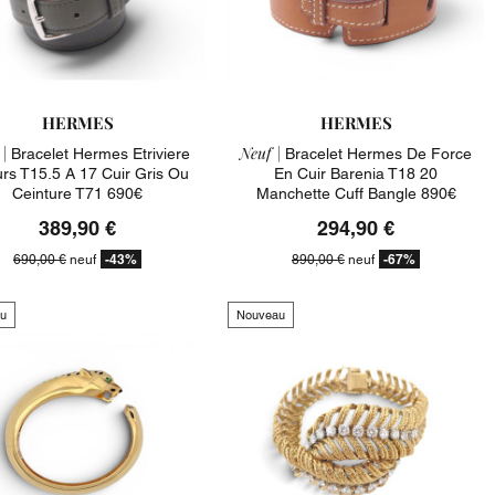
HERMES
HERMES
|
Neuf |
Bracelet Hermes Etriviere
Bracelet Hermes De Force
urs T15.5 A 17 Cuir Gris Ou
En Cuir Barenia T18 20
Ceinture T71 690€
Manchette Cuff Bangle 890€
389,90 €
294,90 €
-43%
-67%
690,00 €
neuf
890,00 €
neuf
u
Nouveau