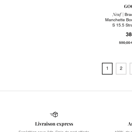
GO
Neuf |
Brac
Manchette Bou
S 15.5 St
38
590,00 
1
2
Livraison express
A