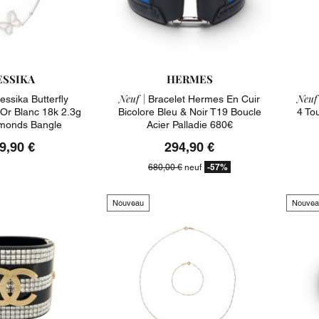
SSIKA
HERMES
Neuf |
Neuf 
essika Butterfly
Bracelet Hermes En Cuir
Or Blanc 18k 2.3g
Bicolore Bleu & Noir T19 Boucle
4 To
monds Bangle
Acier Palladie 680€
9,90 €
294,90 €
-57%
680,00 €
neuf
Nouveau
Nouvea