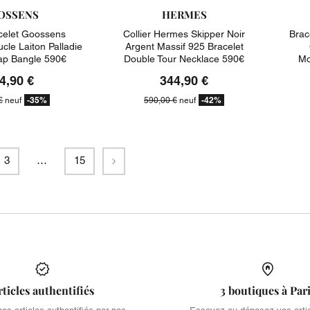
OSSENS
HERMES
elet Goossens
Collier Hermes Skipper Noir
Brac
cle Laiton Palladie
Argent Massif 925 Bracelet
rap Bangle 590€
Double Tour Necklace 590€
Mo
4,90 €
344,90 €
-35%
-42%
€
neuf
590,00 €
neuf
Suivant
3
…
15
rticles authentifiés
3 boutiques à Par