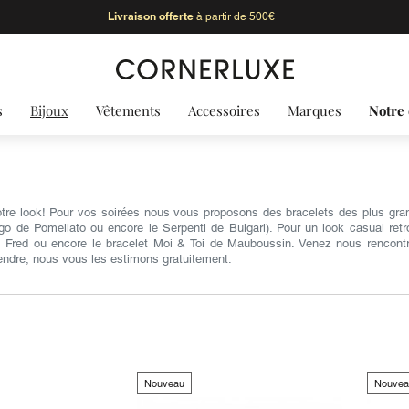
Livraison offerte
à partir de 500€
s
Bijoux
Vêtements
Accessoires
Marques
Notre 
otre look! Pour vos soirées nous vous proposons des bracelets des plus grande
ngo de Pomellato ou encore le Serpenti de Bulgari). Pour un look casual ret
 Fred ou encore le bracelet Moi & Toi de Mauboussin. Venez nous rencontr
endre, nous vous les estimons gratuitement.
Nouveau
Nouvea