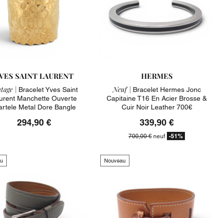
VES SAINT LAURENT
HERMES
tage |
Neuf |
Bracelet Yves Saint
Bracelet Hermes Jonc
urent Manchette Ouverte
Capitaine T16 En Acier Brosse &
rtele Metal Dore Bangle
Cuir Noir Leather 700€
294,90 €
339,90 €
-51%
700,00 €
neuf
u
Nouveau