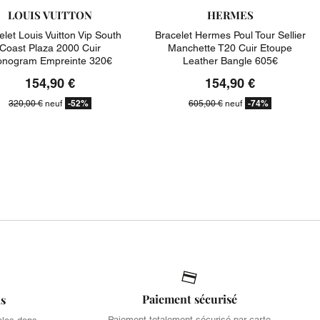
LOUIS VUITTON
HERMES
elet Louis Vuitton Vip South
Bracelet Hermes Poul Tour Sellier
Coast Plaza 2000 Cuir
Manchette T20 Cuir Etoupe
nogram Empreinte 320€
Leather Bangle 605€
154,90 €
154,90 €
-52%
-74%
320,00 €
neuf
605,00 €
neuf
Paiement sécurisé
is
Paiement totalement sécurisé par carte