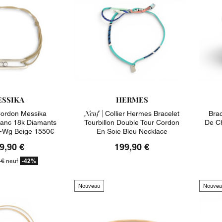
SSIKA
HERMES
Neuf |
Cordon Messika
Collier Hermes Bracelet
Brac
lanc 18k Diamants
Tourbillon Double Tour Cordon
De Ch
-Wg Beige 1550€
En Soie Bleu Necklace
9,90 €
199,90 €
-42%
 €
neuf
Nouveau
Nouvea