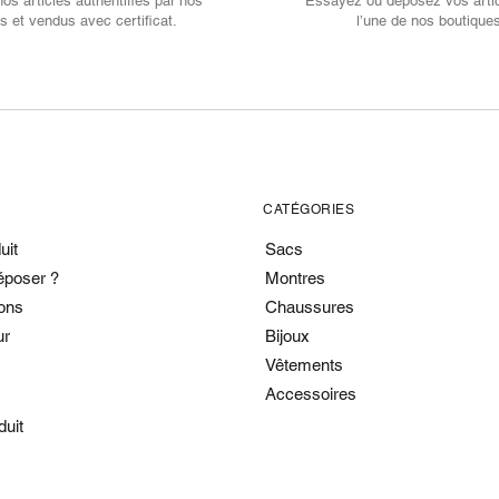
s articles authentifiés par nos
Essayez ou déposez vos arti
s et vendus avec certificat.
l’une de nos boutique
CATÉGORIES
uit
Sacs
époser ?
Montres
ons
Chaussures
ur
Bijoux
Vêtements
Accessoires
duit