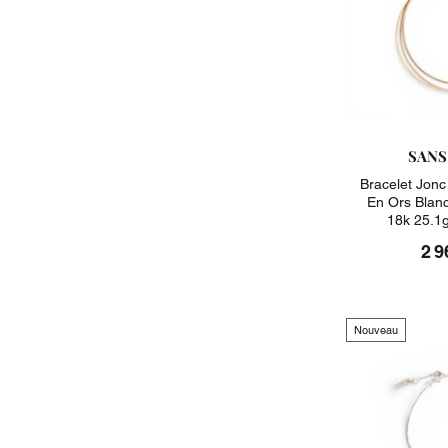
SANS
Bracelet Jon
En Ors Blan
18k 25.1
2 9
Nouveau