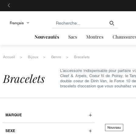
Nouveautés
Sacs
Montres
Chaussure
Accueil
Bijoux
Genre
Bracelets
L'accessoire indispensable pour parfaire v
bracelets
Cleef & Arpels, Coeur fil de Poiray, le Ta
double coeur de Dinh Van, le Force 10 de
bracelets d'occasion que vous souhaitez v
MARQUE
Nouveau
SEXE