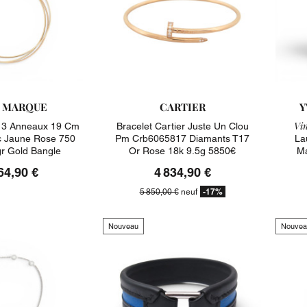
 MARQUE
CARTIER
Y
Vin
c 3 Anneaux 19 Cm
Bracelet Cartier Juste Un Clou
c Jaune Rose 750
Pm Crb6065817 Diamants T17
La
gr Gold Bangle
Or Rose 18k 9.5g 5850€
Ma
64,90 €
4 834,90 €
-17%
5 850,00 €
neuf
Nouveau
Nouvea