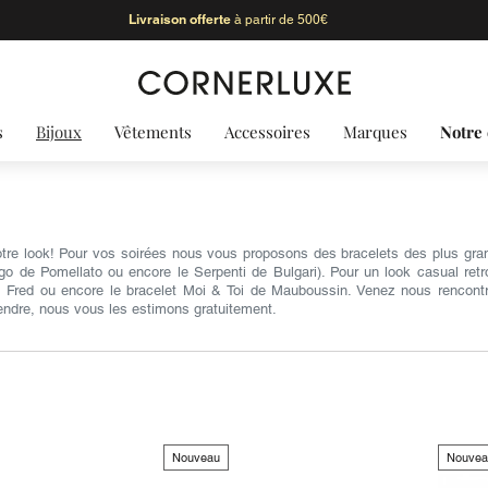
Livraison offerte
à partir de 500€
s
Bijoux
Vêtements
Accessoires
Marques
Notre 
otre look! Pour vos soirées nous vous proposons des bracelets des plus grande
ngo de Pomellato ou encore le Serpenti de Bulgari). Pour un look casual ret
 Fred ou encore le bracelet Moi & Toi de Mauboussin. Venez nous rencontr
endre, nous vous les estimons gratuitement.
Nouveau
Nouvea