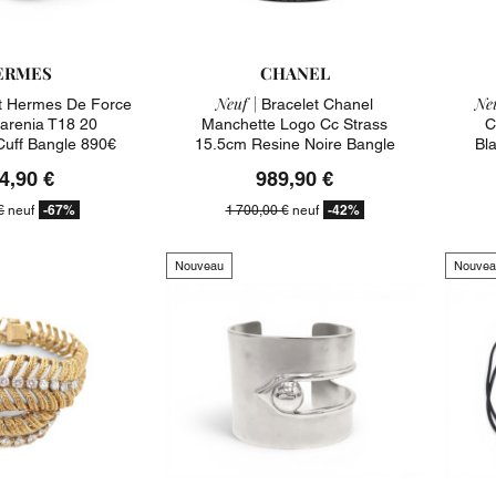
ERMES
CHANEL
Neuf |
Neu
t Hermes De Force
Bracelet Chanel
Barenia T18 20
Manchette Logo Cc Strass
C
Cuff Bangle 890€
15.5cm Resine Noire Bangle
Bl
1700€
4,90 €
989,90 €
-67%
-42%
€
neuf
1 700,00 €
neuf
Nouveau
Nouvea