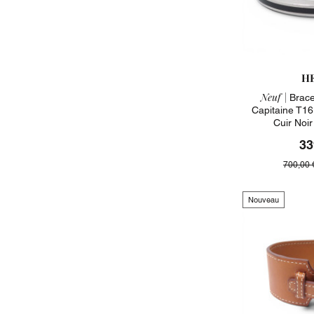
H
Neuf |
Brace
Capitaine T16
Cuir Noi
33
700,00 
Nouveau