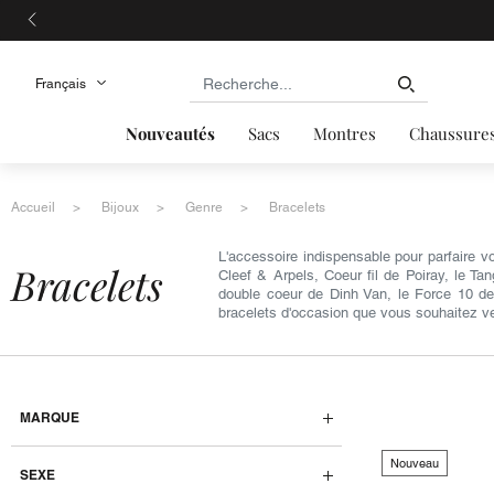
Nouveautés
Sacs
Montres
Chaussure
Accueil
Bijoux
Genre
Bracelets
L'accessoire indispensable pour parfaire v
bracelets
Cleef & Arpels, Coeur fil de Poiray, le Ta
double coeur de Dinh Van, le Force 10 de
bracelets d'occasion que vous souhaitez v
MARQUE
Nouveau
SEXE