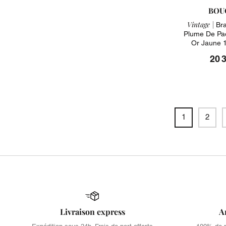
BOU
Vintage |
Bra
Plume De Pao
Or Jaune 
20 
1
2
Livraison express
A