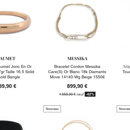
AUMET
MESSIKA
Neuf
aumet Jonc En Or
Bracelet Cordon Messika
r Taille 16.5 Solid
Care(s) Or Blanc 18k Diamants
Tou
Gold Bangle
Move 14140-Wg Beige 1550€
89,90 €
899,90 €
-42%
1 550,00 €
neuf
Nouveau
Nouvea