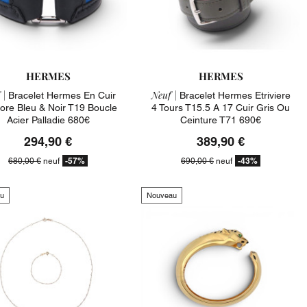
HERMES
HERMES
 |
Neuf |
Bracelet Hermes En Cuir
Bracelet Hermes Etriviere
lore Bleu & Noir T19 Boucle
4 Tours T15.5 A 17 Cuir Gris Ou
Acier Palladie 680€
Ceinture T71 690€
294,90 €
389,90 €
-57%
-43%
680,00 €
neuf
690,00 €
neuf
u
Nouveau