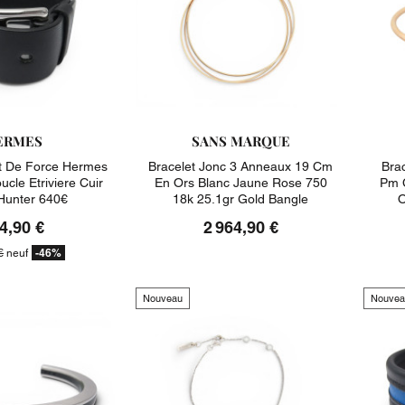
ERMES
SANS MARQUE
t De Force Hermes
Bracelet Jonc 3 Anneaux 19 Cm
Brac
cle Etriviere Cuir
En Ors Blanc Jaune Rose 750
Pm 
Hunter 640€
18k 25.1gr Gold Bangle
O
4,90 €
2 964,90 €
-46%
€
neuf
Nouveau
Nouvea