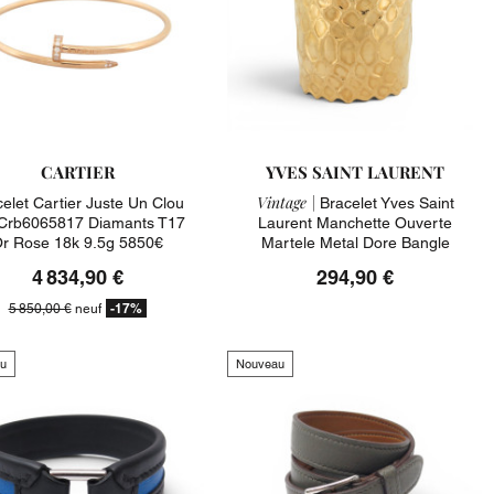
CARTIER
YVES SAINT LAURENT
Vintage |
elet Cartier Juste Un Clou
Bracelet Yves Saint
Crb6065817 Diamants T17
Laurent Manchette Ouverte
r Rose 18k 9.5g 5850€
Martele Metal Dore Bangle
4 834,90 €
294,90 €
-17%
5 850,00 €
neuf
u
Nouveau