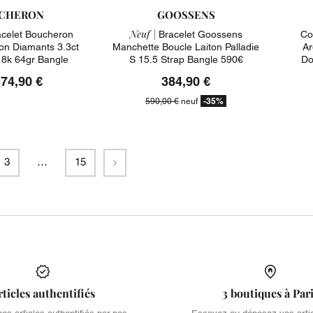
CHERON
GOOSSENS
Neuf |
celet Boucheron
Bracelet Goossens
Co
n Diamants 3.3ct
Manchette Boucle Laiton Palladie
Ar
18k 64gr Bangle
S 15.5 Strap Bangle 590€
Do
374,90 €
384,90 €
-35%
590,00 €
neuf
Suivant
3
…
15
rticles authentifiés
3 boutiques à Par