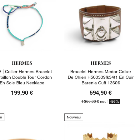
HERMES
HERMES
 |
Collier Hermes Bracelet
Bracelet Hermes Medor Collier
rbillon Double Tour Cordon
De Chien H500309fk34t1 En Cuir
En Soie Bleu Necklace
Barenia Cuff 1360€
199,90 €
594,90 €
-56%
1 360,00 €
neuf
u
Nouveau