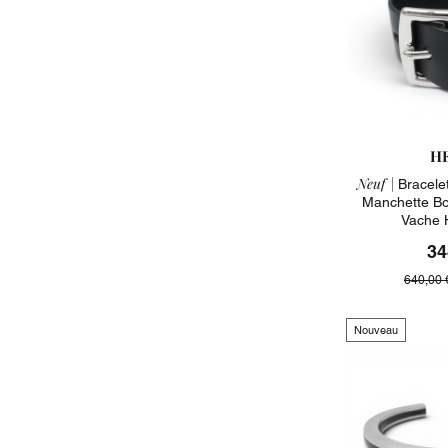
H
Neuf |
Bracele
Manchette Bou
Vache 
34
640,00 
Nouveau