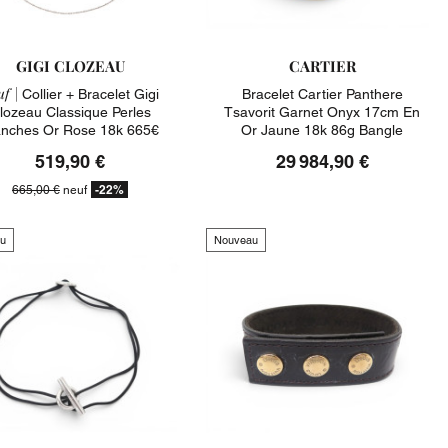
GIGI CLOZEAU
CARTIER
f |
Collier + Bracelet Gigi
Bracelet Cartier Panthere
lozeau Classique Perles
Tsavorit Garnet Onyx 17cm En
anches Or Rose 18k 665€
Or Jaune 18k 86g Bangle
519,90 €
29 984,90 €
-22%
665,00 €
neuf
u
Nouveau