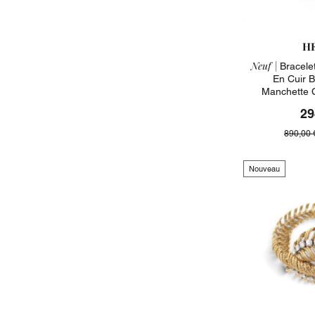
H
Neuf |
Bracele
En Cuir 
Manchette 
29
890,00 
Nouveau