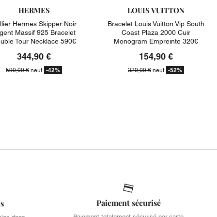
HERMES
LOUIS VUITTON
llier Hermes Skipper Noir
Bracelet Louis Vuitton Vip South
gent Massif 925 Bracelet
Coast Plaza 2000 Cuir
uble Tour Necklace 590€
Monogram Empreinte 320€
344,90 €
154,90 €
-42%
-52%
590,00 €
neuf
320,00 €
neuf
Paiement sécurisé
is
Paiement totalement sécurisé par carte