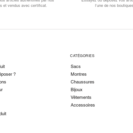
s articles authentifiés par nos
Essayez ou déposez vos arti
s et vendus avec certificat.
l’une de nos boutique
CATÉGORIES
uit
Sacs
époser ?
Montres
ons
Chaussures
ur
Bijoux
Vêtements
Accessoires
duit