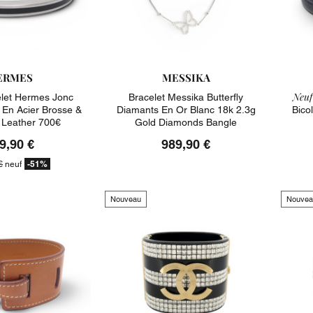
ERMES
MESSIKA
Neuf
let Hermes Jonc
Bracelet Messika Butterfly
 En Acier Brosse &
Diamants En Or Blanc 18k 2.3g
Bico
r Leather 700€
Gold Diamonds Bangle
9,90 €
989,90 €
-51%
€
neuf
Nouveau
Nouvea