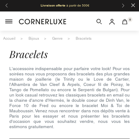
×
Livraison offerte
à partir de 500€
Orga
0
Accueil
Bijoux
Genre
Bracelets
bracelets
L'accessoire indispensable pour parfaire votre look! Pour vos
soirées nous vous proposons des bracelets des plus grandes
maison de joaillerie (le Trinity ou le Love de Cartier,
l'Alhambra de Van Cleef & Arpels, Coeur fil de Poiray, le
Tango de Pomellato ou encore le Serpenti de Bulgari). Pour
un look casual retrouvez les classiques bracelets en email ou
la chaine d'ancre d'Hermès, le double coeur de Dinh Van, le
Force 10 de Fred ou encore le bracelet Moi & Toi de
Mauboussin. Venez nous rencontrer dans nos dépôts vente à
Paris pour les essayer et nous présenter les bracelets
d'occasion que vous souhaitez vendre, nous vous les
estimons gratuitement.