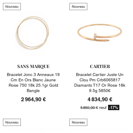
Nouveau
Nouveau
SANS MARQUE
CARTIER
Bracelet Jonc 3 Anneaux 19
Bracelet Cartier Juste Un
Cm En Ors Blanc Jaune
Clou Pm Crb6065817
Rose 750 18k 25.1gr Gold
Diamants T17 Or Rose 18k
Bangle
9.5g 5850€
2 964,90 €
4 834,90 €
-17%
5 850,00 €
neuf
Nouveau
Nouveau