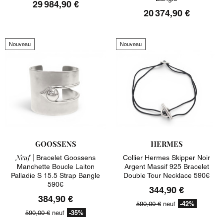
29 984,90 €
20 374,90 €
Nouveau
Nouveau
GOOSSENS
HERMES
Neuf |
Bracelet Goossens
Collier Hermes Skipper Noir
Manchette Boucle Laiton
Argent Massif 925 Bracelet
Palladie S 15.5 Strap Bangle
Double Tour Necklace 590€
590€
344,90 €
384,90 €
-42%
590,00 €
neuf
-35%
590,00 €
neuf