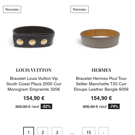
Nouveau
Nouveau
LOUIS VUITTON
HERMES
Bracelet Louis Vuitton Vip
Bracelet Hermes Poul Tour
South Coast Plaza 2000 Cuir
Sellier Manchette T20 Cuir
Monogram Empreinte 320€
Etoupe Leather Bangle 605€
154,90 €
154,90 €
-52%
-74%
320,00 €
neuf
605,00 €
neuf
Suivant
1
2
3
…
15