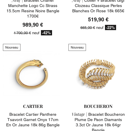
Neuf |
Neuf |
Bracelet Chanel
Collier + Bracelet Gigi
Manchette Logo Cc Strass
Clozeau Classique Perles
15.5cm Resine Noire Bangle
Blanches Or Rose 18k 665€
1700€
519,90 €
989,90 €
-22%
665,00 €
neuf
-42%
1 700,00 €
neuf
Nouveau
Nouveau
CARTIER
BOUCHERON
Vintage |
Bracelet Cartier Panthere
Bracelet Boucheron
Tsavorit Garnet Onyx 17cm
Plume De Paon Diamants
En Or Jaune 18k 86g Bangle
3.3ct Or Jaune 18k 64gr
Bangle