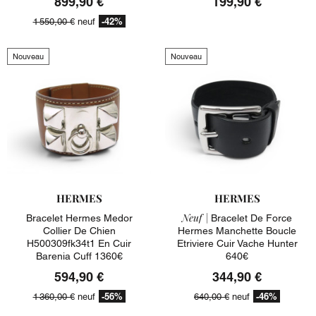
899,90 €
199,90 €
-42%
1 550,00 €
neuf
Nouveau
Nouveau
HERMES
HERMES
Neuf |
Bracelet Hermes Medor
Bracelet De Force
Collier De Chien
Hermes Manchette Boucle
H500309fk34t1 En Cuir
Etriviere Cuir Vache Hunter
Barenia Cuff 1360€
640€
594,90 €
344,90 €
-56%
-46%
1 360,00 €
neuf
640,00 €
neuf