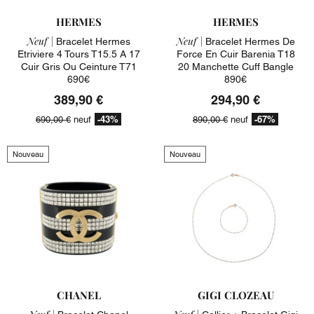
HERMES
HERMES
Neuf |
Neuf |
Bracelet Hermes
Bracelet Hermes De
Etriviere 4 Tours T15.5 A 17
Force En Cuir Barenia T18
Cuir Gris Ou Ceinture T71
20 Manchette Cuff Bangle
690€
890€
389,90 €
294,90 €
-43%
-67%
690,00 €
neuf
890,00 €
neuf
Nouveau
Nouveau
CHANEL
GIGI CLOZEAU