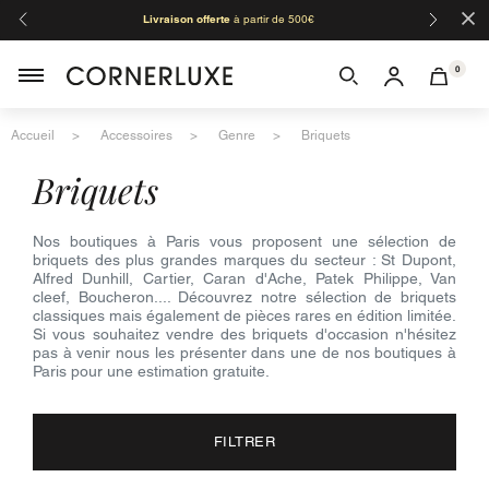
×
Livraison offerte
à partir de 500€
Orga
0
Accueil
Accessoires
Genre
Briquets
briquets
Nos boutiques à Paris vous proposent une sélection de
briquets des plus grandes marques du secteur : St Dupont,
Alfred Dunhill, Cartier, Caran d'Ache, Patek Philippe, Van
cleef, Boucheron.... Découvrez notre sélection de briquets
classiques mais également de pièces rares en édition limitée.
Si vous souhaitez vendre des briquets d'occasion n'hésitez
pas à venir nous les présenter dans une de nos boutiques à
Paris pour une estimation gratuite.
FILTRER