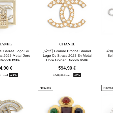
HANEL
CHANEL
Neuf |
Neuf
l Carree Logo Cc
Grande Broche Chanel
s 2023 Metal Dore
Logo Cc Strass 2023 En Metal
Sel
Brooch 850€
Dore Golden Brooch 650€
4,90 €
594,90 €
-24%
-8%
€
neuf
650,00 €
neuf
Nouveau
Nouvea