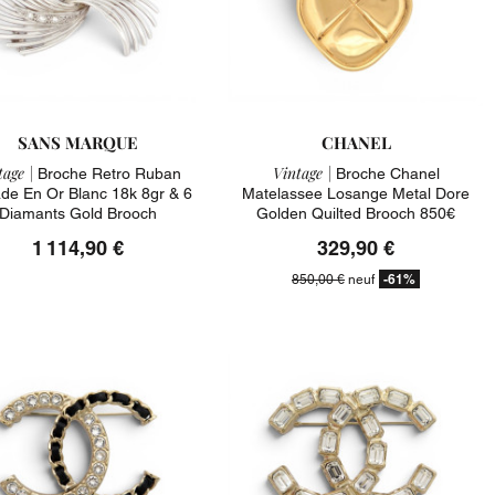
SANS MARQUE
CHANEL
tage |
Vintage |
Broche Retro Ruban
Broche Chanel
de En Or Blanc 18k 8gr & 6
Matelassee Losange Metal Dore
Diamants Gold Brooch
Golden Quilted Brooch 850€
1 114,90 €
329,90 €
-61%
850,00 €
neuf