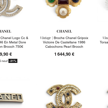
HANEL
CHANEL
Vintage |
Vin
Chanel Logo Cc &
Broche Chanel Gripoix
46 En Metal Dore
Victoire De Castellane 1986
Torsa
n Brooch 750€
Cabochons Pearl Brooch
9,90 €
1 644,90 €
-31%
€
neuf