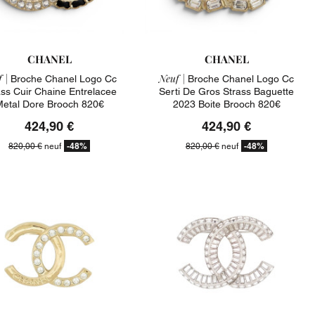
CHANEL
CHANEL
 |
Neuf |
Broche Chanel Logo Cc
Broche Chanel Logo Cc
ass Cuir Chaine Entrelacee
Serti De Gros Strass Baguette
etal Dore Brooch 820€
2023 Boite Brooch 820€
424,90 €
424,90 €
-48%
-48%
820,00 €
neuf
820,00 €
neuf