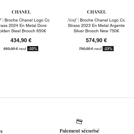
CHANEL
CHANEL
 |
Neuf |
Broche Chanel Logo Cc
Broche Chanel Logo Cc
rass 2024 En Metal Dore
Strass 2023 En Metal Argente
olden Steel Brooch 650€
Silver Brooch New 750€
434,90 €
574,90 €
-33%
-23%
650,00 €
neuf
750,00 €
neuf
Paiement sécurisé
is