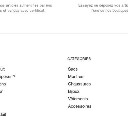
s articles authentifiés par nos
Essayez ou déposez vos arti
s et vendus avec certificat.
l’une de nos boutique
CATÉGORIES
uit
Sacs
époser ?
Montres
ons
Chaussures
ur
Bijoux
Vêtements
Accessoires
duit