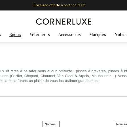
Livraison offerte
à partir de 500€
s
Bijoux
Vêtements
Accessoires
Marques
Notre 
aux et rares à ne rater sous aucun prétexte : pinces à cravates, pinces à b
euses (Cartier, Chopard, Chaumet, Van Cleef & Arpels, Mauboussin...). Venez
nous nous ferons un plaisir de vous les estimer gratuitement.
Nouveau
Nouvea