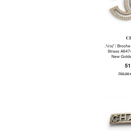
C
Neuf |
Broche 
Strass A647
New Golde
51
750,00 