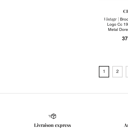
C
Vintage |
Broc
Logo Cc 19
Metal Dore
37
1
2
Livraison express
A