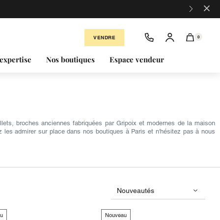
×
VENDRE
0
expertise
Nos boutiques
Espace vendeur
illets, broches anciennes fabriquées par Gripoix et modernes de la maison
 les admirer sur place dans nos boutiques à Paris et n'hésitez pas à nous
u
Nouveau