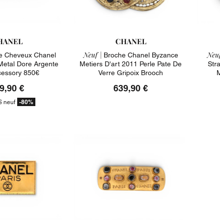
HANEL
CHANEL
Neuf |
Neuf
e Cheveux Chanel
Broche Chanel Byzance
Metal Dore Argente
Metiers D'art 2011 Perle Pate De
Str
cessory 850€
Verre Gripoix Brooch
M
9,90 €
639,90 €
-80%
€
neuf