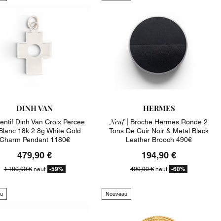
DINH VAN
HERMES
Neuf |
entif Dinh Van Croix Percee
Broche Hermes Ronde 2
Blanc 18k 2.8g White Gold
Tons De Cuir Noir & Metal Black
Charm Pendant 1180€
Leather Brooch 490€
479,90 €
194,90 €
-59%
-60%
1 180,00 €
neuf
490,00 €
neuf
u
Nouveau