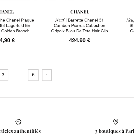
HANEL
CHANEL
Neuf |
Neuf
he Chanel Plaque
Barrette Chanel 31
88 Lagerfeld En
Cambon Pierres Cabochon
St
 Golden Brooch
Gripoix Bijou De Tete Hair Clip
G
4,90 €
424,90 €
Suivant
3
…
6
rticles authentifiés
3 boutiques à Par