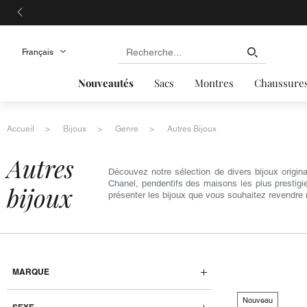
Nouveautés
Sacs
Montres
Chaussure
Accueil
Bijoux
Genre
Autres Bijoux
autres
Découvez notre sélection de divers bijoux origin
Chanel, pendentifs des maisons les plus prestigi
bijoux
présenter les bijoux que vous souhaitez revendre 
MARQUE
Nouveau