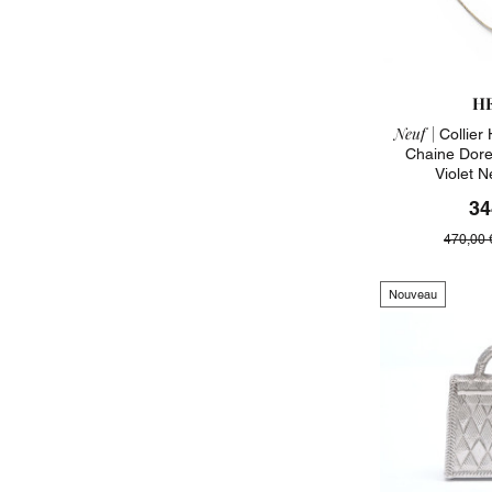
H
Neuf |
Collier
Chaine Dore
Violet 
34
470,00 
Nouveau