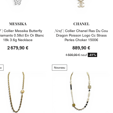
MESSIKA
CHANEL
 |
Neuf |
Collier Messika Butterfly
Collier Chanel Ras Du Cou
iamants 0.58ct En Or Blanc
Dragon Poisson Logo Cc Strass
18k 3.6g Necklace
Perles Choker 1500€
2 679,90 €
889,90 €
-41%
1 500,00 €
neuf
u
Nouveau