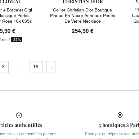
 CLOZEAU
CHRISTIAN DIOR
Y
Vi
r + Bracelet Gigi
Collier Christian Dior Boutique
lassique Perles
Plaque En Nacre Anneaux Perles
Lau
r Rose 18k 665€
De Verre Necklace
Go
9,90 €
254,90 €
-22%
€
neuf
Suivant
3
…
16
rticles authentifiés
3 boutiques à Par
s articles authentifiés par nos
Essayez ou déposez vos arti