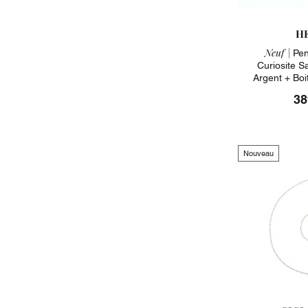
H
Neuf |
Pen
Curiosite S
Argent + Bo
38
Nouveau