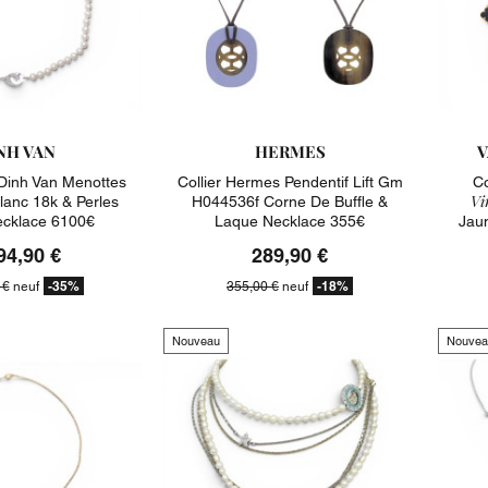
NH VAN
HERMES
V
 Dinh Van Menottes
Collier Hermes Pendentif Lift Gm
Co
Vi
lanc 18k & Perles
H044536f Corne De Buffle &
cklace 6100€
Laque Necklace 355€
Jau
94,90 €
289,90 €
-35%
-18%
 €
neuf
355,00 €
neuf
Nouveau
Nouvea