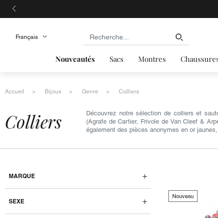
Nouveautés
Sacs
Montres
Chaussure
Accueil
Bijoux
Genre
Colliers
colliers
Découvrez notre sélection de colliers et sa
(Agrafe de Cartier, Frivole de Van Cleef & Ar
également des pièces anonymes en or jaunes, or
MARQUE
Nouveau
SEXE