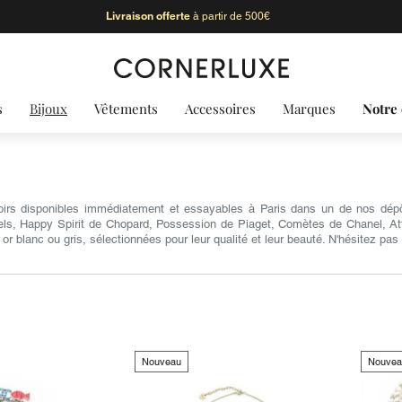
Livraison offerte
à partir de 500€
s
Bijoux
Vêtements
Accessoires
Marques
Notre 
utoirs disponibles immédiatement et essayables à Paris dans un de nos d
pels, Happy Spirit de Chopard, Possession de Piaget, Comètes de Chanel, At
 blanc ou gris, sélectionnées pour leur qualité et leur beauté. N'hésitez pas 
Nouveau
Nouvea