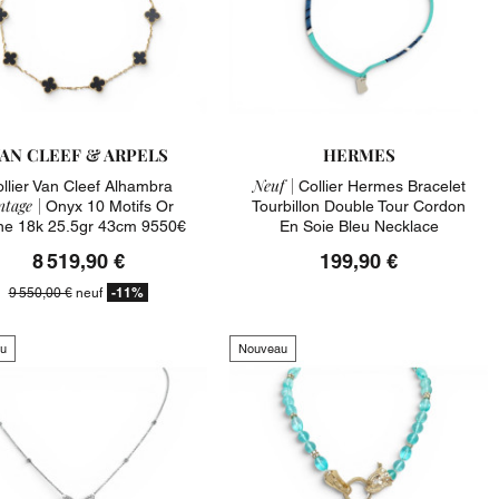
AN CLEEF & ARPELS
HERMES
Neuf |
llier Van Cleef Alhambra
Collier Hermes Bracelet
ntage |
Onyx 10 Motifs Or
Tourbillon Double Tour Cordon
ne 18k 25.5gr 43cm 9550€
En Soie Bleu Necklace
8 519,90 €
199,90 €
-11%
9 550,00 €
neuf
u
Nouveau