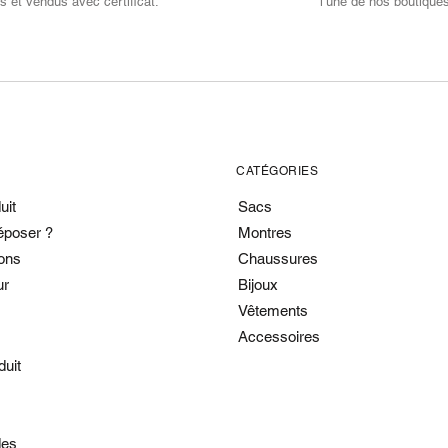
s et vendus avec certificat.
l’une de nos boutique
CATÉGORIES
uit
Sacs
époser ?
Montres
ons
Chaussures
ur
Bijoux
Vêtements
Accessoires
duit
es