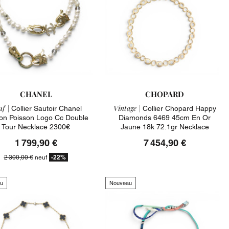
CHANEL
CHOPARD
f |
Vintage |
Collier Sautoir Chanel
Collier Chopard Happy
on Poisson Logo Cc Double
Diamonds 6469 45cm En Or
Tour Necklace 2300€
Jaune 18k 72.1gr Necklace
1 799,90 €
7 454,90 €
-22%
2 300,00 €
neuf
u
Nouveau