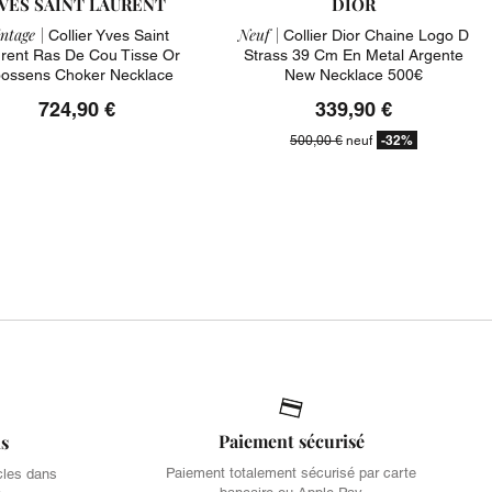
VES SAINT LAURENT
DIOR
ntage |
Neuf |
Collier Yves Saint
Collier Dior Chaine Logo D
rent Ras De Cou Tisse Or
Strass 39 Cm En Metal Argente
ossens Choker Necklace
New Necklace 500€
724,90 €
339,90 €
-32%
500,00 €
neuf
Paiement sécurisé
is
Paiement totalement sécurisé par carte
cles dans