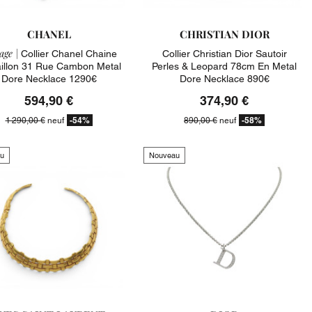
CHANEL
CHRISTIAN DIOR
age |
Collier Chanel Chaine
Collier Christian Dior Sautoir
illon 31 Rue Cambon Metal
Perles & Leopard 78cm En Metal
Dore Necklace 1290€
Dore Necklace 890€
594,90 €
374,90 €
-54%
-58%
1 290,00 €
neuf
890,00 €
neuf
u
Nouveau