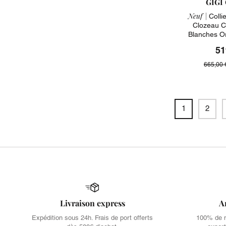
GIGI
Neuf |
Collie
Clozeau C
Blanches O
51
665,00 
1
2
Livraison express
A
Expédition sous 24h. Frais de port offerts
100% de no