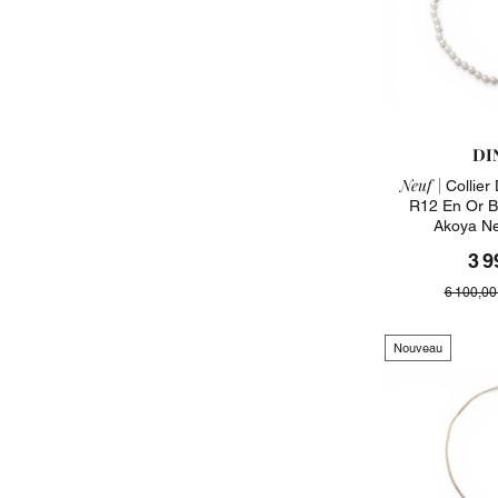
DI
Neuf |
Collier
R12 En Or B
Akoya Ne
3 9
6 100,00
Nouveau