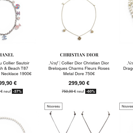
HANEL
CHRISTIAN DIOR
Neuf |
Neu
 Collier Sautoir
Collier Dior Christian Dior
sh & Beach T87
Breloques Charms Fleurs Roses
Drag
 Necklace 1900€
Metal Dore 750€
99,90 €
299,90 €
-37%
-60%
 €
neuf
750,00 €
neuf
Nouveau
Nouvea