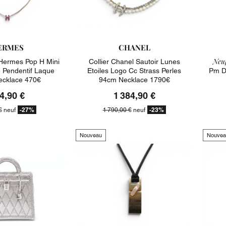
ERMES
CHANEL
Neuf
 Hermes Pop H Mini
Collier Chanel Sautoir Lunes
 Pendentif Laque
Etoiles Logo Cc Strass Perles
Pm D
Necklace 470€
94cm Necklace 1790€
4,90 €
1 384,90 €
-27%
-23%
€
neuf
1 790,00 €
neuf
Nouveau
Nouvea