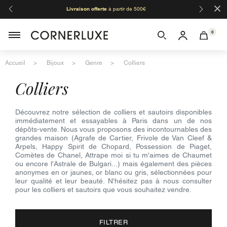
×
Livraison offerte
à partir de 500€
Orga
0
Accueil
Bijoux
Genre
Colliers
colliers
Découvrez notre sélection de colliers et sautoirs disponibles
immédiatement et essayables à Paris dans un de nos
dépôts-vente. Nous vous proposons des incontournables des
grandes maison (Agrafe de Cartier, Frivole de Van Cleef &
Arpels, Happy Spirit de Chopard, Possession de Piaget,
Comètes de Chanel, Attrape moi si tu m'aimes de Chaumet
ou encore l'Astrale de Bulgari...) mais également des pièces
anonymes en or jaunes, or blanc ou gris, sélectionnées pour
leur qualité et leur beauté. N'hésitez pas à nous consulter
pour les colliers et sautoirs que vous souhaitez vendre.
FILTRER