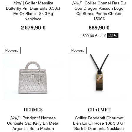
Neuf |
Neuf |
Collier Messika
Collier Chanel Ras Du
Butterfly Pm Diamants 0.58ct
Cou Dragon Poisson Logo
En Or Blanc 18k 3.6g
Cc Strass Perles Choker
Necklace
1500€
2 679,90 €
889,90 €
-41%
1 500,00 €
neuf
Nouveau
Nouveau
HERMES
CHAUMET
Neuf |
Pendentif Hermes
Collier Pendentif Chaumet
Curiosite Sac Kelly En Metal
Lien En Or Rose 18k 5.3 Gr
Argent + Boite Pochon
Serti 5 Diamants Necklace