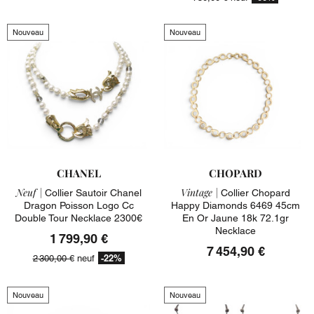
Nouveau
Nouveau
CHANEL
CHOPARD
Neuf |
Vintage |
Collier Sautoir Chanel
Collier Chopard
Dragon Poisson Logo Cc
Happy Diamonds 6469 45cm
Double Tour Necklace 2300€
En Or Jaune 18k 72.1gr
Necklace
1 799,90 €
7 454,90 €
-22%
2 300,00 €
neuf
Nouveau
Nouveau