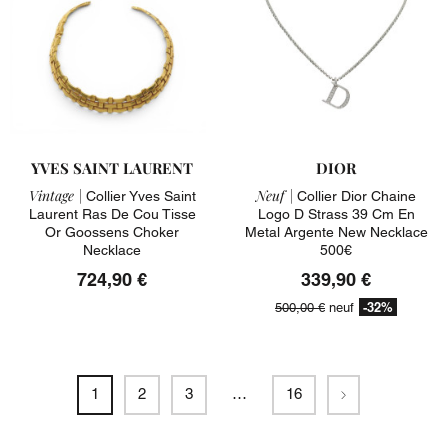
YVES SAINT LAURENT
DIOR
Vintage |
Neuf |
Collier Yves Saint
Collier Dior Chaine
Laurent Ras De Cou Tisse
Logo D Strass 39 Cm En
Or Goossens Choker
Metal Argente New Necklace
Necklace
500€
724,90 €
339,90 €
-32%
500,00 €
neuf
Suivant
1
2
3
…
16