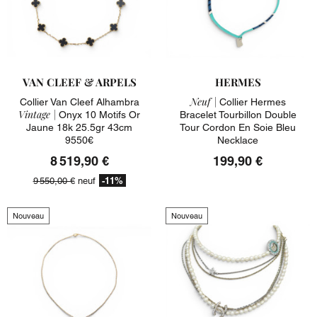
VAN CLEEF & ARPELS
HERMES
Neuf |
Collier Van Cleef Alhambra
Collier Hermes
Vintage |
Onyx 10 Motifs Or
Bracelet Tourbillon Double
Jaune 18k 25.5gr 43cm
Tour Cordon En Soie Bleu
9550€
Necklace
8 519,90 €
199,90 €
-11%
9 550,00 €
neuf
Nouveau
Nouveau