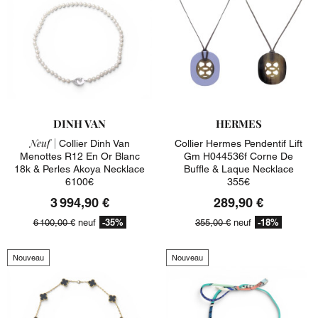
DINH VAN
HERMES
Neuf |
Collier Dinh Van
Collier Hermes Pendentif Lift
Menottes R12 En Or Blanc
Gm H044536f Corne De
18k & Perles Akoya Necklace
Buffle & Laque Necklace
6100€
355€
3 994,90 €
289,90 €
-35%
-18%
6 100,00 €
neuf
355,00 €
neuf
Nouveau
Nouveau