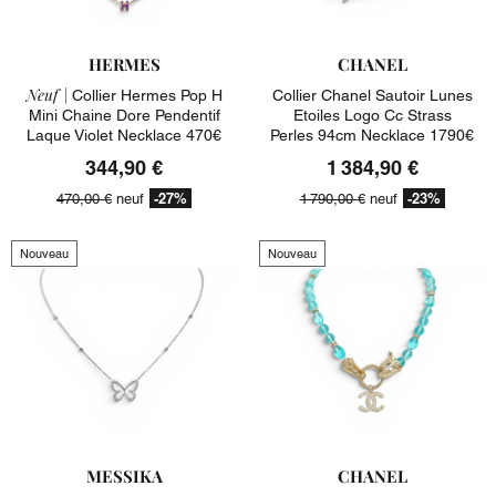
HERMES
CHANEL
Neuf |
Collier Hermes Pop H
Collier Chanel Sautoir Lunes
Mini Chaine Dore Pendentif
Etoiles Logo Cc Strass
Laque Violet Necklace 470€
Perles 94cm Necklace 1790€
344,90 €
1 384,90 €
-27%
-23%
470,00 €
neuf
1 790,00 €
neuf
Nouveau
Nouveau
MESSIKA
CHANEL