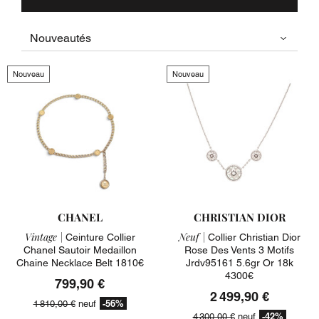
Nouveau
Nouveau
CHANEL
CHRISTIAN DIOR
Vintage |
Neuf |
Ceinture Collier
Collier Christian Dior
Chanel Sautoir Medaillon
Rose Des Vents 3 Motifs
Chaine Necklace Belt 1810€
Jrdv95161 5.6gr Or 18k
4300€
799,90 €
2 499,90 €
-56%
1 810,00 €
neuf
-42%
4 300,00 €
neuf