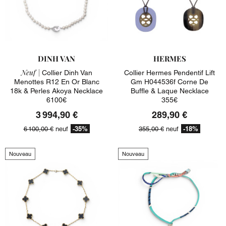
DINH VAN
HERMES
Neuf |
Collier Dinh Van
Collier Hermes Pendentif Lift
Menottes R12 En Or Blanc
Gm H044536f Corne De
18k & Perles Akoya Necklace
Buffle & Laque Necklace
6100€
355€
3 994,90 €
289,90 €
-35%
-18%
6 100,00 €
neuf
355,00 €
neuf
Nouveau
Nouveau