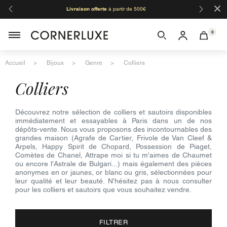
×
Livraison offerte
à partir de 500€
Orga
0
Accueil
Bijoux
Genre
Colliers
colliers
Découvrez notre sélection de colliers et sautoirs disponibles
immédiatement et essayables à Paris dans un de nos
dépôts-vente. Nous vous proposons des incontournables des
grandes maison (Agrafe de Cartier, Frivole de Van Cleef &
Arpels, Happy Spirit de Chopard, Possession de Piaget,
Comètes de Chanel, Attrape moi si tu m'aimes de Chaumet
ou encore l'Astrale de Bulgari...) mais également des pièces
anonymes en or jaunes, or blanc ou gris, sélectionnées pour
leur qualité et leur beauté. N'hésitez pas à nous consulter
pour les colliers et sautoirs que vous souhaitez vendre.
FILTRER