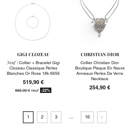
GIGI CLOZEAU
CHRISTIAN DIOR
Neuf |
Collier + Bracelet Gigi
Collier Christian Dior
Clozeau Classique Perles
Boutique Plaque En Nacre
Blanches Or Rose 18k 665€
Anneaux Perles De Verre
Necklace
519,90 €
254,90 €
-22%
665,00 €
neuf
Suivant
1
2
3
…
16