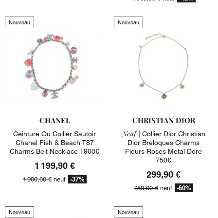
Nouveau
Nouveau
CHANEL
CHRISTIAN DIOR
Neuf |
Ceinture Ou Collier Sautoir
Collier Dior Christian
Chanel Fish & Beach T87
Dior Breloques Charms
Charms Belt Necklace 1900€
Fleurs Roses Metal Dore
750€
1 199,90 €
299,90 €
-37%
1 900,00 €
neuf
-60%
750,00 €
neuf
Nouveau
Nouveau