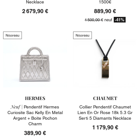
Necklace
1500€
2 679,90 €
889,90 €
-41%
1 500,00 €
neuf
Nouveau
Nouveau
HERMES
CHAUMET
Neuf |
Pendentif Hermes
Collier Pendentif Chaumet
Curiosite Sac Kelly En Metal
Lien En Or Rose 18k 5.3 Gr
Argent + Boite Pochon
Serti 5 Diamants Necklace
Charm
1 179,90 €
389,90 €