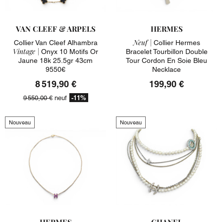
VAN CLEEF & ARPELS
HERMES
Neuf |
Collier Van Cleef Alhambra
Collier Hermes
Vintage |
Onyx 10 Motifs Or
Bracelet Tourbillon Double
Jaune 18k 25.5gr 43cm
Tour Cordon En Soie Bleu
9550€
Necklace
8 519,90 €
199,90 €
-11%
9 550,00 €
neuf
Nouveau
Nouveau
HERMES
CHANEL