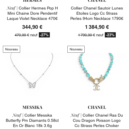
Neuf |
Collier Hermes Pop H
Collier Chanel Sautoir Lunes
Mini Chaine Dore Pendentif
Etoiles Logo Cc Strass
Laque Violet Necklace 470€
Perles 94cm Necklace 1790€
344,90 €
1 384,90 €
-27%
-23%
470,00 €
neuf
1 790,00 €
neuf
Nouveau
Nouveau
MESSIKA
CHANEL
Neuf |
Neuf |
Collier Messika
Collier Chanel Ras Du
Butterfly Pm Diamants 0.58ct
Cou Dragon Poisson Logo
En Or Blanc 18k 3.6g
Cc Strass Perles Choker