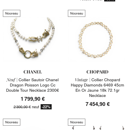
Nouveau
Nouveau
CHANEL
CHOPARD
Neuf |
Vintage |
Collier Sautoir Chanel
Collier Chopard
Dragon Poisson Logo Cc
Happy Diamonds 6469 45cm
Double Tour Necklace 2300€
En Or Jaune 18k 72.1gr
Necklace
1 799,90 €
7 454,90 €
-22%
2 300,00 €
neuf
Nouveau
Nouveau