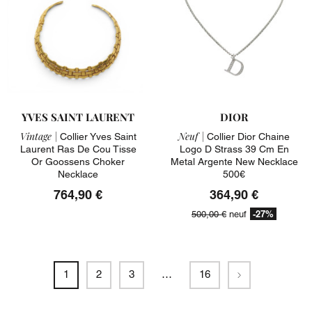
YVES SAINT LAURENT
DIOR
Vintage |
Neuf |
Collier Yves Saint
Collier Dior Chaine
Laurent Ras De Cou Tisse
Logo D Strass 39 Cm En
Or Goossens Choker
Metal Argente New Necklace
Necklace
500€
764,90 €
364,90 €
-27%
500,00 €
neuf
Suivant
1
2
3
…
16