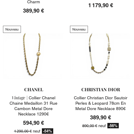
Charm
1 179,90 €
389,90 €
Nouveau
Nouveau
CHANEL
CHRISTIAN DIOR
Vintage |
Collier Chanel
Collier Christian Dior Sautoir
Chaine Medaillon 31 Rue
Perles & Leopard 78cm En
Cambon Metal Dore
Metal Dore Necklace 890€
Necklace 1290€
389,90 €
594,90 €
-56%
890,00 €
neuf
-54%
1 290,00 €
neuf