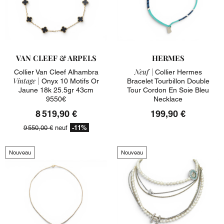
VAN CLEEF & ARPELS
HERMES
Neuf |
Collier Van Cleef Alhambra
Collier Hermes
Vintage |
Onyx 10 Motifs Or
Bracelet Tourbillon Double
Jaune 18k 25.5gr 43cm
Tour Cordon En Soie Bleu
9550€
Necklace
8 519,90 €
199,90 €
-11%
9 550,00 €
neuf
Nouveau
Nouveau