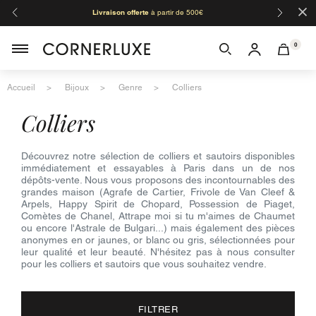
×
Livraison offerte
à partir de 500€
Orga
0
Accueil
Bijoux
Genre
Colliers
colliers
Découvrez notre sélection de colliers et sautoirs disponibles
immédiatement et essayables à Paris dans un de nos
dépôts-vente. Nous vous proposons des incontournables des
grandes maison (Agrafe de Cartier, Frivole de Van Cleef &
Arpels, Happy Spirit de Chopard, Possession de Piaget,
Comètes de Chanel, Attrape moi si tu m'aimes de Chaumet
ou encore l'Astrale de Bulgari...) mais également des pièces
anonymes en or jaunes, or blanc ou gris, sélectionnées pour
leur qualité et leur beauté. N'hésitez pas à nous consulter
pour les colliers et sautoirs que vous souhaitez vendre.
FILTRER