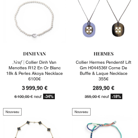
DINH VAN
HERMES
Neuf |
Collier Dinh Van
Collier Hermes Pendentif Lift
Menottes R12 En Or Blanc
Gm H044536f Corne De
18k & Perles Akoya Necklace
Buffle & Laque Necklace
6100€
355€
3 999,90 €
289,90 €
-34%
-18%
6 100,00 €
neuf
355,00 €
neuf
Nouveau
Nouveau