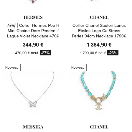
HERMES
CHANEL
Neuf |
Collier Hermes Pop H
Collier Chanel Sautoir Lunes
Mini Chaine Dore Pendentif
Etoiles Logo Cc Strass
Laque Violet Necklace 470€
Perles 94cm Necklace 1790€
344,90 €
1 384,90 €
-27%
-23%
470,00 €
neuf
1 790,00 €
neuf
Nouveau
Nouveau
MESSIKA
CHANEL