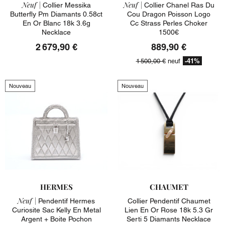
Neuf |
Neuf |
Collier Messika
Collier Chanel Ras Du
Butterfly Pm Diamants 0.58ct
Cou Dragon Poisson Logo
En Or Blanc 18k 3.6g
Cc Strass Perles Choker
Necklace
1500€
2 679,90 €
889,90 €
-41%
1 500,00 €
neuf
Nouveau
Nouveau
HERMES
CHAUMET
Neuf |
Pendentif Hermes
Collier Pendentif Chaumet
Curiosite Sac Kelly En Metal
Lien En Or Rose 18k 5.3 Gr
Argent + Boite Pochon
Serti 5 Diamants Necklace