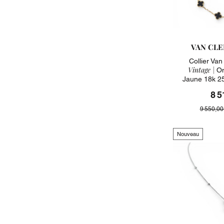
VAN CLE
Collier Va
Vintage |
On
Jaune 18k 2
8 5
9 550,00
Nouveau