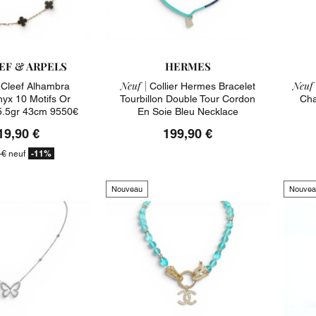
EF & ARPELS
HERMES
Neuf |
Neuf 
n Cleef Alhambra
Collier Hermes Bracelet
yx 10 Motifs Or
Tourbillon Double Tour Cordon
Cha
5.5gr 43cm 9550€
En Soie Bleu Necklace
19,90 €
199,90 €
-11%
 €
neuf
Nouveau
Nouvea