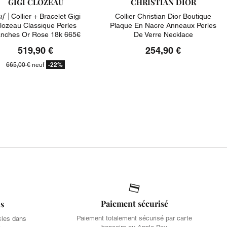
GIGI CLOZEAU
CHRISTIAN DIOR
f |
Collier + Bracelet Gigi
Collier Christian Dior Boutique
lozeau Classique Perles
Plaque En Nacre Anneaux Perles
anches Or Rose 18k 665€
De Verre Necklace
519,90 €
254,90 €
-22%
665,00 €
neuf
Paiement sécurisé
is
Paiement totalement sécurisé par carte
cles dans