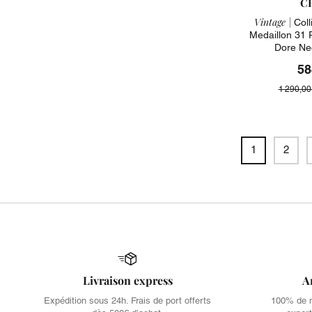
C
Vintage |
Coll
Medaillon 31
Dore Ne
58
1 290,00
1
2
Livraison express
A
Expédition sous 24h. Frais de port offerts
100% de no