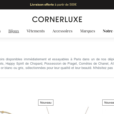
Livraison offerte
à partir de 500€
s
Bijoux
Vêtements
Accessoires
Marques
Notre 
utoirs disponibles immédiatement et essayables à Paris dans un de nos d
pels, Happy Spirit de Chopard, Possession de Piaget, Comètes de Chanel, At
 blanc ou gris, sélectionnées pour leur qualité et leur beauté. N'hésitez pas 
Nouveau
Nouvea