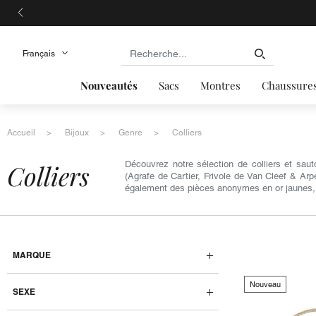
Nouveautés
Sacs
Montres
Chaussure
Accueil
Bijoux
Genre
Colliers
colliers
Découvrez notre sélection de colliers et sa
(Agrafe de Cartier, Frivole de Van Cleef & Ar
également des pièces anonymes en or jaunes, or
MARQUE
Nouveau
SEXE