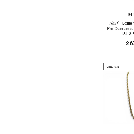
ME
Neuf |
Collier
Pm Diamants 
18k 3.
2 6
Nouveau