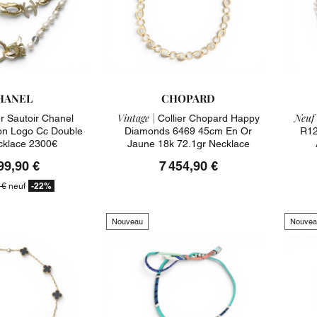
HANEL
CHOPARD
Vintage |
Neuf 
er Sautoir Chanel
Collier Chopard Happy
on Logo Cc Double
Diamonds 6469 45cm En Or
R12
cklace 2300€
Jaune 18k 72.1gr Necklace
99,90 €
7 454,90 €
-22%
 €
neuf
Nouveau
Nouvea