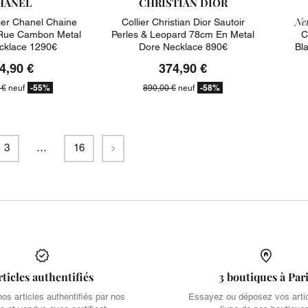
HANEL
CHRISTIAN DIOR
Neu
ier Chanel Chaine
Collier Christian Dior Sautoir
 Rue Cambon Metal
Perles & Leopard 78cm En Metal
C
cklace 1290€
Dore Necklace 890€
Bl
4,90 €
374,90 €
-55%
-58%
 €
neuf
890,00 €
neuf
Suivant
3
…
16
rticles authentifiés
3 boutiques à Par
s articles authentifiés par nos
Essayez ou déposez vos arti