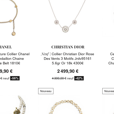
HANEL
CHRISTIAN DIOR
Neuf |
ure Collier Chanel
Collier Christian Dior Rose
Ce
edaillon Chaine
Des Vents 3 Motifs Jrdv95161
C
e Belt 1810€
5.6gr Or 18k 4300€
Cha
9,90 €
2 499,90 €
-56%
-42%
 €
neuf
4 300,00 €
neuf
Nouveau
Nouvea