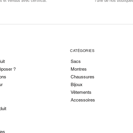
s et vendus avec certificat.
l’une de nos boutique
CATÉGORIES
uit
Sacs
époser ?
Montres
ons
Chaussures
ur
Bijoux
Vêtements
Accessoires
duit
es