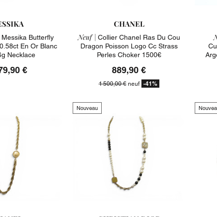
SSIKA
CHANEL
Neuf |
N
 Messika Butterfly
Collier Chanel Ras Du Cou
0.58ct En Or Blanc
Dragon Poisson Logo Cc Strass
Cu
6g Necklace
Perles Choker 1500€
Arg
79,90 €
889,90 €
-41%
1 500,00 €
neuf
Nouveau
Nouvea