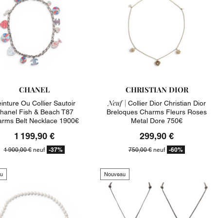
CHANEL
CHRISTIAN DIOR
Neuf |
inture Ou Collier Sautoir
Collier Dior Christian Dior
hanel Fish & Beach T87
Breloques Charms Fleurs Roses
rms Belt Necklace 1900€
Metal Dore 750€
1 199,90 €
299,90 €
-37%
-60%
1 900,00 €
neuf
750,00 €
neuf
u
Nouveau