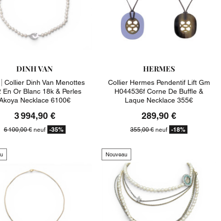
DINH VAN
HERMES
|
Collier Dinh Van Menottes
Collier Hermes Pendentif Lift Gm
 En Or Blanc 18k & Perles
H044536f Corne De Buffle &
Akoya Necklace 6100€
Laque Necklace 355€
3 994,90 €
289,90 €
-35%
-18%
6 100,00 €
neuf
355,00 €
neuf
u
Nouveau