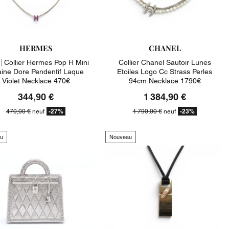
HERMES
CHANEL
|
Collier Hermes Pop H Mini
Collier Chanel Sautoir Lunes
ine Dore Pendentif Laque
Etoiles Logo Cc Strass Perles
Violet Necklace 470€
94cm Necklace 1790€
344,90 €
1 384,90 €
-27%
-23%
470,00 €
neuf
1 790,00 €
neuf
u
Nouveau