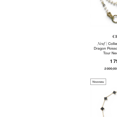
C
Neuf |
Colli
Dragon Poiss
Tour Ne
1 7
2 300,00
Nouveau