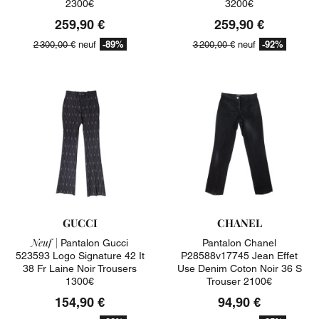
2300€
3200€
259,90 €
259,90 €
-89%
-92%
2 300,00 €
neuf
3 200,00 €
neuf
GUCCI
CHANEL
Neuf |
Pantalon Gucci
Pantalon Chanel
523593 Logo Signature 42 It
P28588v17745 Jean Effet
38 Fr Laine Noir Trousers
Use Denim Coton Noir 36 S
1300€
Trouser 2100€
154,90 €
94,90 €