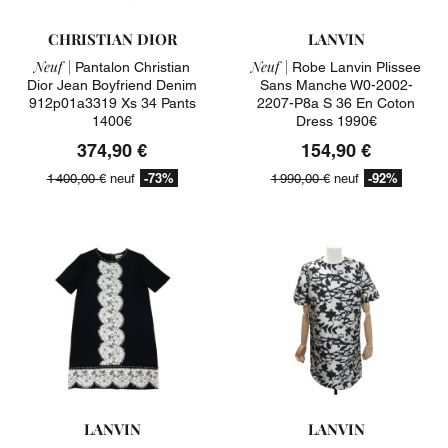
CHRISTIAN DIOR
LANVIN
Neuf |
Neuf |
Pantalon Christian
Robe Lanvin Plissee
Dior Jean Boyfriend Denim
Sans Manche W0-2002-
912p01a3319 Xs 34 Pants
2207-P8a S 36 En Coton
1400€
Dress 1990€
374,90 €
154,90 €
-73%
-92%
1 400,00 €
neuf
1 990,00 €
neuf
LANVIN
LANVIN