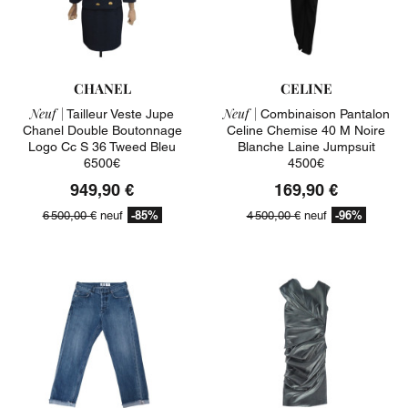
CHANEL
CELINE
Neuf |
Neuf |
Tailleur Veste Jupe
Combinaison Pantalon
Chanel Double Boutonnage
Celine Chemise 40 M Noire
Logo Cc S 36 Tweed Bleu
Blanche Laine Jumpsuit
6500€
4500€
949,90 €
169,90 €
-85%
-96%
6 500,00 €
neuf
4 500,00 €
neuf