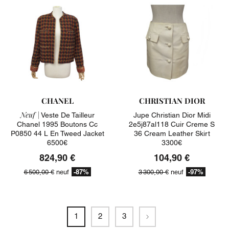
CHANEL
CHRISTIAN DIOR
Neuf |
Veste De Tailleur
Jupe Christian Dior Midi
Chanel 1995 Boutons Cc
2e5j87al118 Cuir Creme S
P0850 44 L En Tweed Jacket
36 Cream Leather Skirt
6500€
3300€
824,90 €
104,90 €
-87%
-97%
6 500,00 €
neuf
3 300,00 €
neuf
Suivant
1
2
3