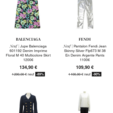
BALENCIAGA
FENDI
Neuf |
Neuf |
Jupe Balenciaga
Pantalon Fendi Jean
601192 Denim Imprime
Skinny Silver Flp673 M 38
Floral M 40 Multicolore Skirt
En Denim Argente Pants
1200€
1100€
134,90 €
109,90 €
-89%
-90%
1 200,00 €
neuf
1 100,00 €
neuf