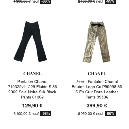
-88%
-95%
1 300,00 €
neuf
2 100,00 €
neuf
CHANEL
CHANEL
Neuf |
Pantalon Chanel
Pantalon Chanel
P19329v11229 Fluide S 36
Bouton Logo Cc P59998 36
2002 Soie Noire Silk Black
S En Cuir Dore Leather
Pants 6100€
Pants 8950€
129,90 €
399,90 €
-98%
-96%
6 100,00 €
neuf
8 950,00 €
neuf