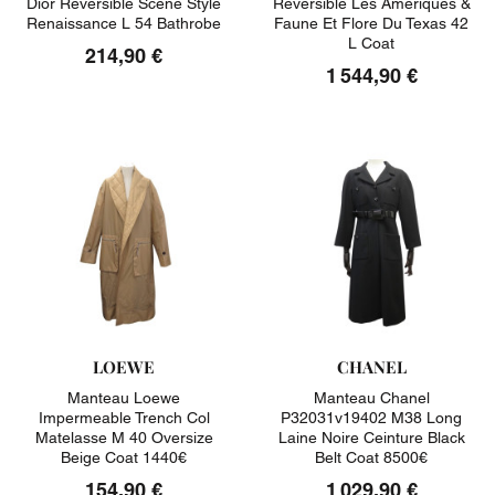
Dior Reversible Scene Style
Reversible Les Ameriques &
Renaissance L 54 Bathrobe
Faune Et Flore Du Texas 42
L Coat
214,90 €
1 544,90 €
LOEWE
CHANEL
Manteau Loewe
Manteau Chanel
Impermeable Trench Col
P32031v19402 M38 Long
Matelasse M 40 Oversize
Laine Noire Ceinture Black
Beige Coat 1440€
Belt Coat 8500€
154,90 €
1 029,90 €