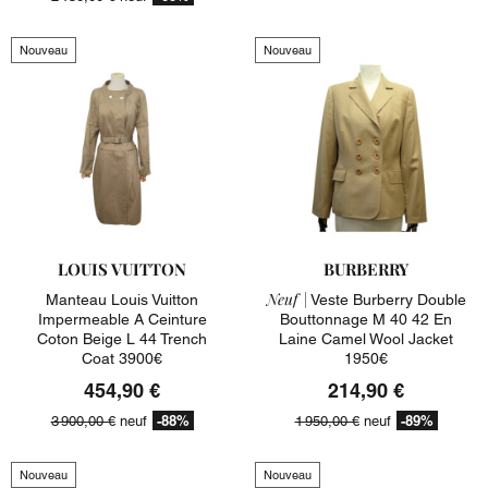
Nouveau
Nouveau
LOUIS VUITTON
BURBERRY
Neuf |
Manteau Louis Vuitton
Veste Burberry Double
Impermeable A Ceinture
Bouttonnage M 40 42 En
Coton Beige L 44 Trench
Laine Camel Wool Jacket
Coat 3900€
1950€
454,90 €
214,90 €
-88%
-89%
3 900,00 €
neuf
1 950,00 €
neuf
Nouveau
Nouveau