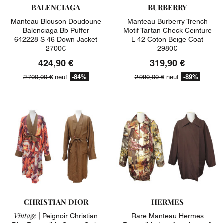
BALENCIAGA
BURBERRY
Manteau Blouson Doudoune
Manteau Burberry Trench
Balenciaga Bb Puffer
Motif Tartan Check Ceinture
642228 S 46 Down Jacket
L 42 Coton Beige Coat
2700€
2980€
424,90 €
319,90 €
-84%
-89%
2 700,00 €
neuf
2 980,00 €
neuf
CHRISTIAN DIOR
HERMES
Vintage |
Peignoir Christian
Rare Manteau Hermes