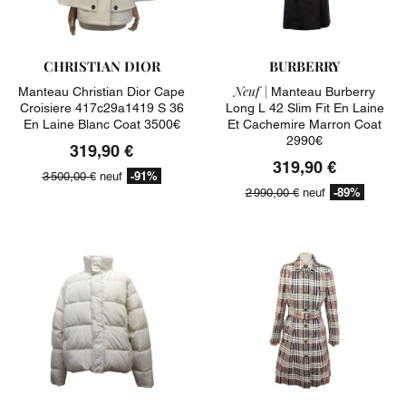
CHRISTIAN DIOR
BURBERRY
Neuf |
Manteau Christian Dior Cape
Manteau Burberry
Croisiere 417c29a1419 S 36
Long L 42 Slim Fit En Laine
En Laine Blanc Coat 3500€
Et Cachemire Marron Coat
2990€
319,90 €
319,90 €
-91%
3 500,00 €
neuf
-89%
2 990,00 €
neuf