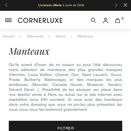
×
Livraison offerte
à partir de 500€
Orga
0
Accueil
Vêtements
Genre
Manteaux
manteaux
Qu'ils soient d'hiver, de mi saison ou pour l'été découvrez
notre sélection de manteaux des plus grandes marques
(Hermès, Louis Vuitton, Chanel, Dior, Saint Laurent, Gucci,
Prada, Burberry, Balenciaga) et des marques les plus
tendances (Moncler, Canada Goose, Museum, Sandro,
Gérard Darel...). Possibilité de les essayer sur place dans
nos dépôts vente à Paris ou achat sur le site internet avec
expédition sous 24h ouvrées. Si vous avez des manteaux
dans votre dressing que vous ne portez plus présentez les
nous nous vous les estimons gratuitement.
FILTRER