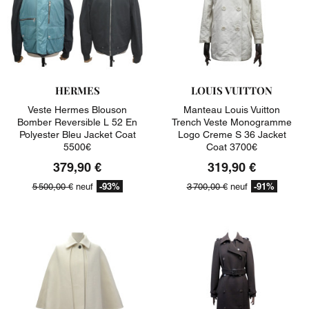
HERMES
LOUIS VUITTON
Veste Hermes Blouson
Manteau Louis Vuitton
Bomber Reversible L 52 En
Trench Veste Monogramme
Polyester Bleu Jacket Coat
Logo Creme S 36 Jacket
5500€
Coat 3700€
379,90 €
319,90 €
-93%
-91%
5 500,00 €
neuf
3 700,00 €
neuf