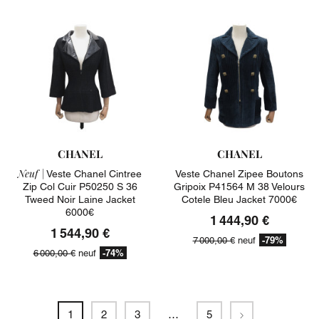
CHANEL
CHANEL
Neuf |
Veste Chanel Cintree
Veste Chanel Zipee Boutons
Zip Col Cuir P50250 S 36
Gripoix P41564 M 38 Velours
Tweed Noir Laine Jacket
Cotele Bleu Jacket 7000€
6000€
1 444,90 €
1 544,90 €
-79%
7 000,00 €
neuf
-74%
6 000,00 €
neuf
Suivant
1
2
3
…
5