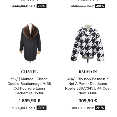
-89%
-88%
1 440,00 €
neuf
8 500,00 €
neuf
CHANEL
BALMAIN
Neuf |
Neuf |
Manteau Chanel
Blouson Balmain X
Double Bouttonnage M 38
Net A Porter Doudoune
Col Fourrure Lapin
Noelie 86677345 L 44 Coat
Cachemire 9500€
New 3300€
1 899,90 €
309,90 €
-80%
-91%
9 500,00 €
neuf
3 300,00 €
neuf