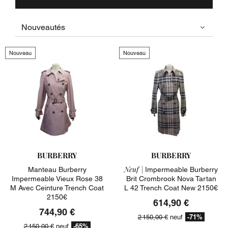
Nouveau
Nouveau
BURBERRY
BURBERRY
Neuf |
Manteau Burberry
Impermeable Burberry
Impermeable Vieux Rose 38
Brit Crombrook Nova Tartan
M Avec Ceinture Trench Coat
L 42 Trench Coat New 2150€
2150€
614,90 €
744,90 €
-71%
2 150,00 €
neuf
-65%
2 150,00 €
neuf