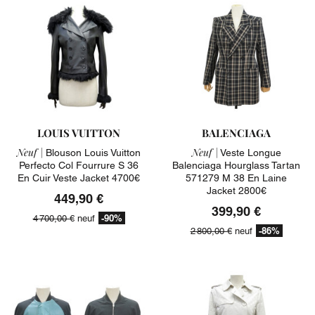
LOUIS VUITTON
BALENCIAGA
Neuf |
Neuf |
Blouson Louis Vuitton
Veste Longue
Perfecto Col Fourrure S 36
Balenciaga Hourglass Tartan
En Cuir Veste Jacket 4700€
571279 M 38 En Laine
Jacket 2800€
449,90 €
399,90 €
-90%
4 700,00 €
neuf
-86%
2 800,00 €
neuf