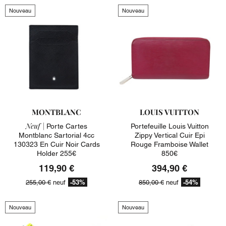
Nouveau
Nouveau
MONTBLANC
LOUIS VUITTON
Neuf |
Porte Cartes
Portefeuille Louis Vuitton
Montblanc Sartorial 4cc
Zippy Vertical Cuir Epi
130323 En Cuir Noir Cards
Rouge Framboise Wallet
Holder 255€
850€
119,90 €
394,90 €
-53%
-54%
255,00 €
neuf
850,00 €
neuf
Nouveau
Nouveau