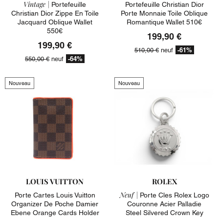
Vintage |
Portefeuille
Portefeuille Christian Dior
Christian Dior Zippe En Toile
Porte Monnaie Toile Oblique
Jacquard Oblique Wallet
Romantique Wallet 510€
550€
199,90 €
199,90 €
-61%
510,00 €
neuf
-64%
550,00 €
neuf
Nouveau
Nouveau
LOUIS VUITTON
ROLEX
Neuf |
Porte Cartes Louis Vuitton
Porte Cles Rolex Logo
Organizer De Poche Damier
Couronne Acier Palladie
Ebene Orange Cards Holder
Steel Silvered Crown Key