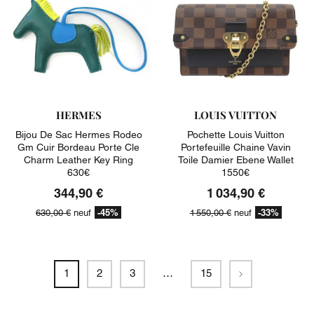
HERMES
LOUIS VUITTON
Bijou De Sac Hermes Rodeo
Pochette Louis Vuitton
Gm Cuir Bordeau Porte Cle
Portefeuille Chaine Vavin
Charm Leather Key Ring
Toile Damier Ebene Wallet
630€
1550€
344,90 €
1 034,90 €
-45%
-33%
630,00 €
neuf
1 550,00 €
neuf
Suivant
1
2
3
…
15