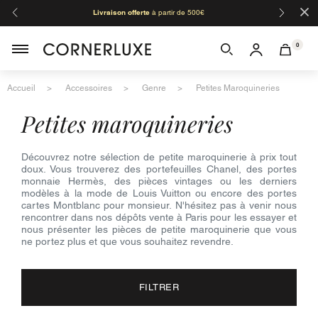
×
Livraison offerte
à partir de 500€
Orga
0
Accueil
Accessoires
Genre
Petites Maroquineries
petites maroquineries
Découvrez notre sélection de petite maroquinerie à prix tout
doux. Vous trouverez des portefeuilles Chanel, des portes
monnaie Hermès, des pièces vintages ou les derniers
modèles à la mode de Louis Vuitton ou encore des portes
cartes Montblanc pour monsieur. N'hésitez pas à venir nous
rencontrer dans nos dépôts vente à Paris pour les essayer et
nous présenter les pièces de petite maroquinerie que vous
ne portez plus et que vous souhaitez revendre.
FILTRER