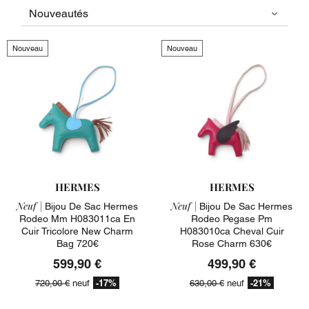
Nouveau
Nouveau
HERMES
HERMES
Neuf |
Neuf |
Bijou De Sac Hermes
Bijou De Sac Hermes
Rodeo Mm H083011ca En
Rodeo Pegase Pm
Cuir Tricolore New Charm
H083010ca Cheval Cuir
Bag 720€
Rose Charm 630€
599,90 €
499,90 €
-17%
-21%
720,00 €
neuf
630,00 €
neuf