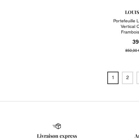
LOUI
Portefeuille 
Vertical 
Frambois
39
850,00 
1
2
Livraison express
A