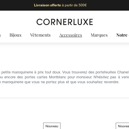
Livraison offerte
à partir de 500€
s
Bijoux
Vêtements
Accessoires
Marques
Notre 
 petite maroquinerie à prix tout doux. Vous trouverez des portefeuilles Chan
ou encore des portes cartes Montblanc pour monsieur. N'hésitez pas à veni
te maroquinerie que vous ne portez plus et que vous souhaitez revendre.
Nouveau
Nouvea