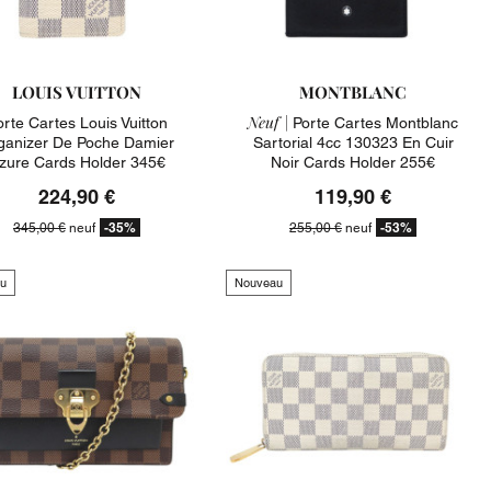
LOUIS VUITTON
MONTBLANC
Neuf |
orte Cartes Louis Vuitton
Porte Cartes Montblanc
ganizer De Poche Damier
Sartorial 4cc 130323 En Cuir
zure Cards Holder 345€
Noir Cards Holder 255€
224,90 €
119,90 €
-35%
-53%
345,00 €
neuf
255,00 €
neuf
u
Nouveau