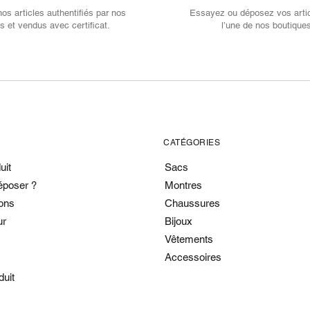
s articles authentifiés par nos
Essayez ou déposez vos arti
s et vendus avec certificat.
l’une de nos boutique
CATÉGORIES
uit
Sacs
époser ?
Montres
ons
Chaussures
ur
Bijoux
Vêtements
Accessoires
duit