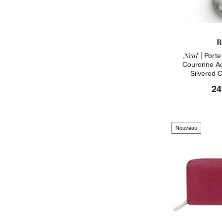
R
Neuf |
Porte
Couronne Aci
Silvered 
24
Nouveau