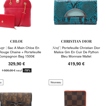
CHLOE
CHRISTIAN DIOR
age |
Neuf |
Sac A Main Chloe En
Portefeuille Christian Dior
Rouge Chaine + Portefeuille
Malice Gm En Cuir De Python
Compagnon Bag 1500€
Bleu Monnaie Wallet
329,90 €
419,90 €
-78%
1 500,00 €
neuf
u
Nouveau