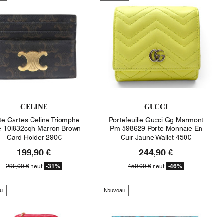
CELINE
GUCCI
te Cartes Celine Triomphe
Portefeuille Gucci Gg Marmont
le 10l832cqh Marron Brown
Pm 598629 Porte Monnaie En
Card Holder 290€
Cuir Jaune Wallet 450€
199,90 €
244,90 €
-31%
-46%
290,00 €
neuf
450,00 €
neuf
u
Nouveau