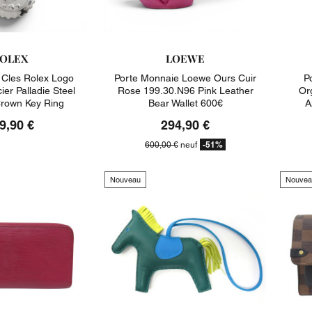
OLEX
LOEWE
 Cles Rolex Logo
Porte Monnaie Loewe Ours Cuir
P
er Palladie Steel
Rose 199.30.n96 Pink Leather
Or
Crown Key Ring
Bear Wallet 600€
A
9,90 €
294,90 €
-51%
600,00 €
neuf
Nouveau
Nouvea