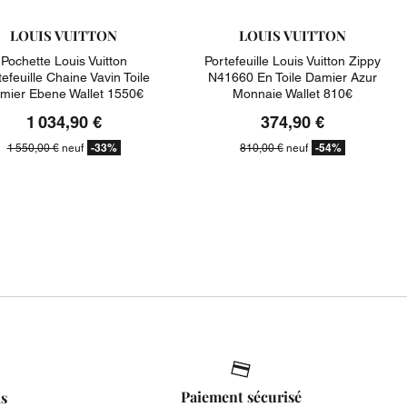
LOUIS VUITTON
LOUIS VUITTON
Pochette Louis Vuitton
Portefeuille Louis Vuitton Zippy
efeuille Chaine Vavin Toile
N41660 En Toile Damier Azur
mier Ebene Wallet 1550€
Monnaie Wallet 810€
1 034,90 €
374,90 €
-33%
-54%
1 550,00 €
neuf
810,00 €
neuf
Paiement sécurisé
is