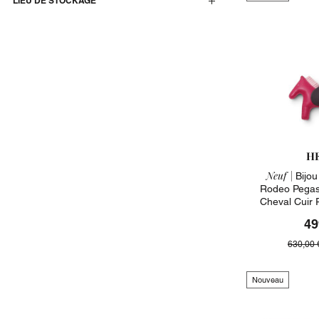
LIEU DE STOCKAGE
H
Neuf |
Bijou
Rodeo Pega
Cheval Cuir
49
630,00 
Nouveau