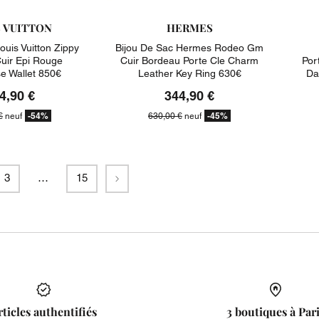
S VUITTON
HERMES
Louis Vuitton Zippy
Bijou De Sac Hermes Rodeo Gm
Cuir Epi Rouge
Cuir Bordeau Porte Cle Charm
Port
e Wallet 850€
Leather Key Ring 630€
Da
4,90 €
344,90 €
-54%
-45%
€
neuf
630,00 €
neuf
Suivant
3
…
15
rticles authentifiés
3 boutiques à Par