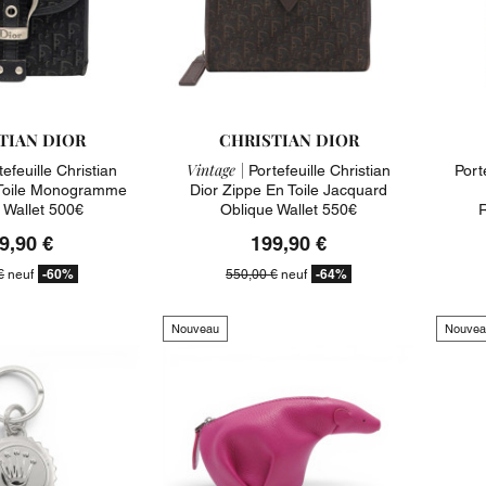
TIAN DIOR
CHRISTIAN DIOR
Vintage |
efeuille Christian
Portefeuille Christian
Port
Toile Monogramme
Dior Zippe En Toile Jacquard
 Wallet 500€
Oblique Wallet 550€
R
9,90 €
199,90 €
-60%
-64%
€
neuf
550,00 €
neuf
Nouveau
Nouvea