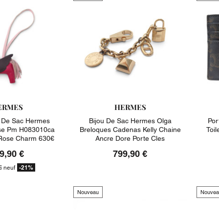
ERMES
HERMES
 De Sac Hermes
Bijou De Sac Hermes Olga
Por
se Pm H083010ca
Breloques Cadenas Kelly Chaine
Toi
 Rose Charm 630€
Ancre Dore Porte Cles
9,90 €
799,90 €
-21%
€
neuf
Nouveau
Nouvea