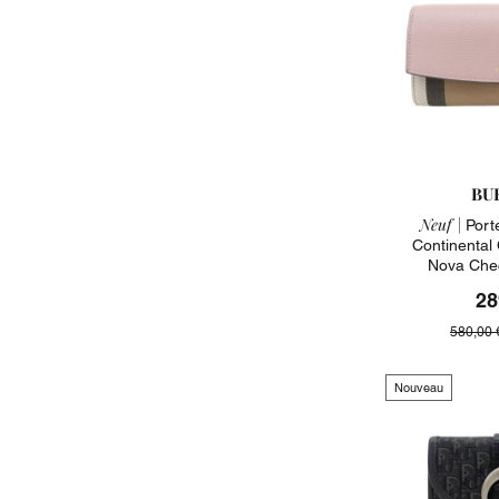
BU
Neuf |
Porte
Continental 
Nova Chec
28
580,00 
Nouveau