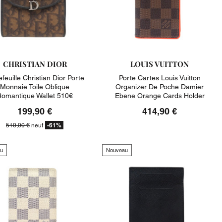
CHRISTIAN DIOR
LOUIS VUITTON
efeuille Christian Dior Porte
Porte Cartes Louis Vuitton
Monnaie Toile Oblique
Organizer De Poche Damier
omantique Wallet 510€
Ebene Orange Cards Holder
199,90 €
414,90 €
-61%
510,00 €
neuf
u
Nouveau